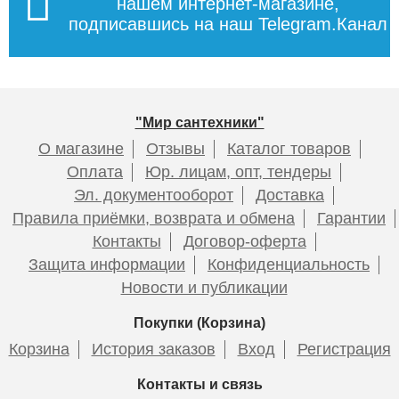
нашем интернет-магазине,
подписавшись на наш Telegram.Канал
Смеситель для раковины
"Мир сантехники"
ESKO Kaliningrad KG26
О магазине
Отзывы
Каталог товаров
Оплата
Юр. лицам, опт, тендеры
Эл. документооборот
Доставка
Правила приёмки, возврата и обмена
Гарантии
10 995
Контакты
Договор-оферта
Подробнее
Защита информации
Конфиденциальность
Новости и публикации
Покупки (Корзина)
Корзина
История заказов
Вход
Регистрация
Контакты и связь