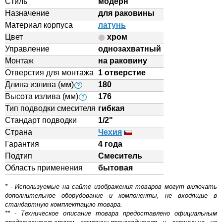
Стиль
модерн
Назначение
для раковины
Материал корпуса
латунь
Цвет
хром
Управление
однозахватный
Монтаж
на раковину
Отверстия для монтажа
1 отверстие
Длина излива (мм)
180
?
Высота излива (мм)
176
?
Тип подводки смесителя
гибкая
Стандарт подводки
1/2"
Страна
Чехия
Гарантия
4 года
Подтип
Смеситель
Область применения
бытовая
* - Используемые на сайте изображения товаров могут включать
дополнительное оборудование и компоненты, не входящие в
стандартную комплектацию товара.
** - Техническое описание товара предоставлено официальным