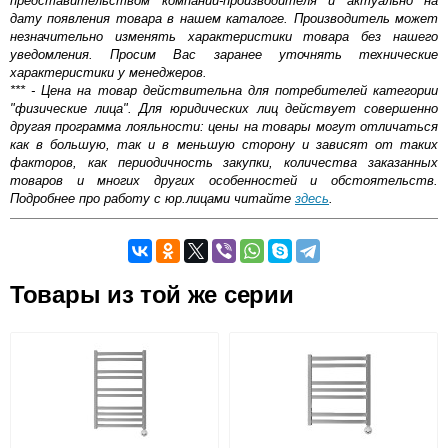
представительством компании-производителя и актуально на
дату появления товара в нашем каталоге. Производитель может
незначительно изменять характеристики товара без нашего
уведомления. Просим Вас заранее уточнять технические
характеристики у менеджеров.
*** - Цена на товар действительна для потребителей категории
"физические лица". Для юридических лиц действует совершенно
другая программа лояльности: цены на товары могут отличаться
как в большую, так и в меньшую сторону и зависят от таких
факторов, как периодичность закупки, количества заказанных
товаров и многих других особенностей и обстоятельств.
Подробнее про работу с юр.лицами читайте
здесь
.
Самовывоз.
Товары из той же серии
ОБЩИЙ РЕЙТИНГ
Аэратор
Керамический картридж 35 мм
Возможные способы оплаты:
5.00/5
Гибкая подводка 1/2" 60 см
Доставка сантехники по Москве и Московской области
Металлическая рукоятка
Наличный расчёт
Банковской картой на сайте в режиме реального
времени
Варвара
7 августа 2020 23:45
Банковской картой при получении товара как при
доставке, так и самовывозом
Очень стильная модель. Казалось бы, ну такая мелочь