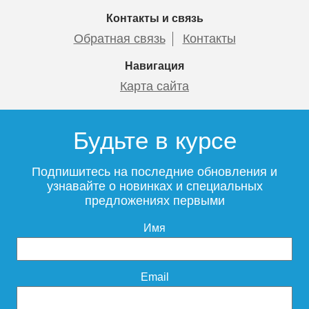
7 435
6 978
8 850
6 230
Контакты и связь
Обратная связь
Контакты
Подробнее
Подробнее
Подробнее
Подробнее
Навигация
Карта сайта
Будьте в курсе
Смеситель для раковины
ESKO Kaliningrad KG26
Подпишитесь на последние обновления и
узнавайте о новинках и специальных
предложениях первыми
Имя
10 995
Подробнее
Email