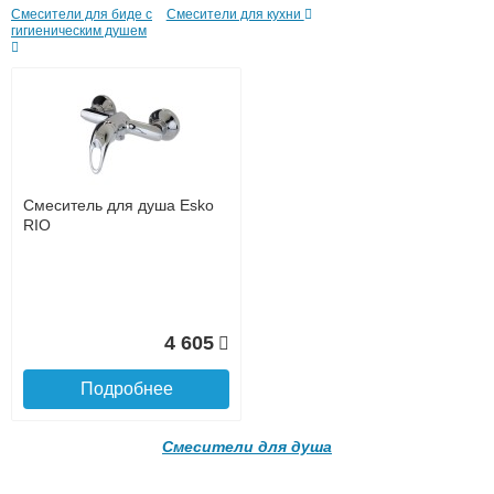
Смесители для биде с
Смесители для кухни
Банковской картой на сайте в режиме реального
гигиеническим душем
времени
Банковской картой при получении товара как при
доставке, так и самовывозом
Интернет-деньгами (Yandex-деньги, Web-money,
Qiwi-кошельки и другие).
Безналичный расчёт (возможно и с НДС)
подробнее...
Подробнее об оплате
Смеситель для душа Esko
RIO
4 605
Подробнее
Подъем на этаж.
Смесители для душа