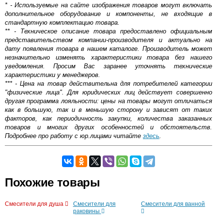
* - Используемые на сайте изображения товаров могут включать
дополнительное оборудование и компоненты, не входящие в
стандартную комплектацию товара.
** - Техническое описание товара предоставлено официальным
представительством компании-производителя и актуально на
дату появления товара в нашем каталоге. Производитель может
незначительно изменять характеристики товара без нашего
уведомления. Просим Вас заранее уточнять технические
характеристики у менеджеров.
*** - Цена на товар действительна для потребителей категории
"физические лица". Для юридических лиц действует совершенно
другая программа лояльности: цены на товары могут отличаться
как в большую, так и в меньшую сторону и зависят от таких
факторов, как периодичность закупки, количества заказанных
товаров и многих других особенностей и обстоятельств.
Подробнее про работу с юр.лицами читайте
здесь
.
Самовывоз.
Похожие товары
Оставьте отзыв
Возможные способы оплаты:
Смесители для душа
Смесители для
Смесители для ванной
Доставка сантехники по Москве и Московской области
раковины
Наличный расчёт