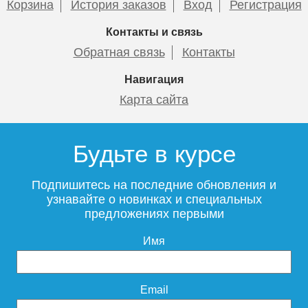
Корзина
История заказов
Вход
Регистрация
Подробнее
Подробнее
Контакты и связь
itermic Конвектор
itermic Конвектор
Обратная связь
Контакты
117 417
119 983
внутрипольный
внутрипольный
ITTBZ.190.400.3400
ITTBZ.190.400.3500
Навигация
Подробнее
Подробнее
Карта сайта
78 925
79 871
Комплект подключения
Темоголовка Siemens
конвектора угловой itermic
RTN51
Будьте в курсе
ITFS
Подробнее
Подробнее
Подпишитесь на последние обновления и
узнавайте о новинках и специальных
предложениях первыми
5 150
3 950
Имя
Подробнее
Подробнее
itermic Конвектор
itermic Конвектор
внутрипольный
внутрипольный
Email
ITTBZ.190.400.3600
ITTBZ.190.400.3700