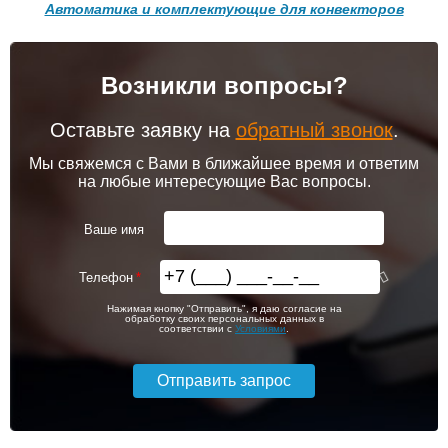
Автоматика и комплектующие для конвекторов
Подробнее
Подробнее
Возникли вопросы?
102 256
103 213
Комплект подключения
Модуль-адаптер itermic
конвектора прямой itermic
ITTB
ITFS
Оставьте заявку на
обратный звонок
.
Подробнее
Подробнее
Мы свяжемся с Вами в ближайшее время и ответим
на любые интересующие Вас вопросы.
itermic Конвектор
itermic Конвектор
внутрипольный
внутрипольный
5 150
6 200
ITT.190.400.3700
ITT.190.400.3800
Ваше имя
Подробнее
Подробнее
Телефон
itermic Конвектор
itermic Конвектор
106 391
108 960
Нажимая кнопку "Отправить", я даю согласие на
внутрипольный
внутрипольный
обработку своих персональных данных в
ITTBZ.190.400.4900
ITTBZ.190.400.3100
соответствии с
Условиями
.
Подробнее
Подробнее
104 159
70 631
Комнатный термостат
Клапан радиаторный
Siemens RAA 31
Siemens VEN 115, угловой