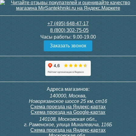
3 150
3 300
+7 (495) 648-47-17
8 (800) 302-75-05
Подробнее
Подробнее
Часы работы:
9.00-19.00
Заказать звонок
itermic Конвектор
itermic Конвектор
внутрипольный
внутрипольный
ITTBZ.190.400.4000
ITTBZ.190.400.4100
84 953
85 910
Контроллер Siemens RDG
Контроллер Siemens RDF
Адреса магазинов:
100T, 230В (накладной,
300, 230В (врезной - квадр.
140000, Москва,
расписание, упр.с пульта)
коробка)
Подробнее
Подробнее
Новорязанское шоссе 25 км, ст16
Схема проезда на Яндекс-картах
Схема проезда на Google-картах
140108, Московская обл.,
28 000
9 700
г. Раменское, улица Михалевича, 116Б
Схема проезда на Яндекс-картах
Московская обл.,