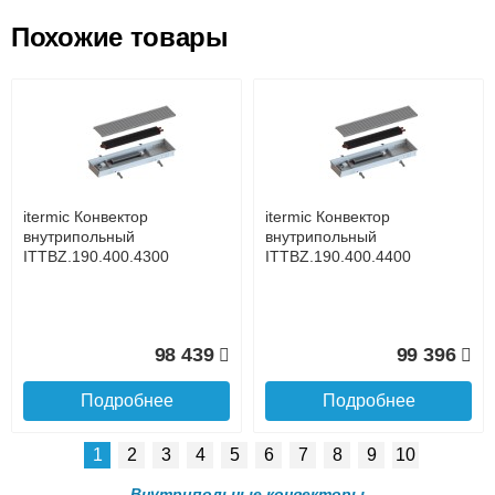
Похожие товары
Подъем на этаж.
itermic Конвектор
itermic Конвектор
внутрипольный
внутрипольный
ITT.190.400.3000
ITT.190.400.3100
до подъезда
услуга платная
возможность
itermic Конвектор
itermic Конвектор
86 910
89 478
внутрипольный
внутрипольный
ITTBZ.190.400.4300
ITTBZ.190.400.4400
Подробнее
Подробнее
Доставка в регионы России.
98 439
99 396
Подробнее
Подробнее
1
2
3
4
5
6
7
8
9
10
itermic Конвектор
itermic Конвектор
внутрипольный
внутрипольный
Внутрипольные конвекторы