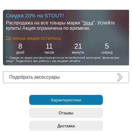
Скидка 20% на STOUT!
Распродажа на все товары марки "
Stout
". Успейте
купить! Акция ограничена по времени.
До конца акции осталось:
8
11
21
5
дней
часов
минута
секунд
* - Скидка по акции распространяется на потребителей категории "физические
лица". Подробнее про работу с юр.лицами читайте
тут
.
Подобрать аксессуары
Характеристики
Отзывы
Доставка