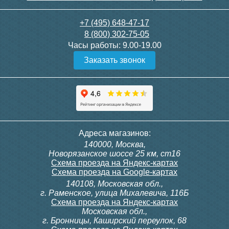
LOFT 600 1 секция
+7 (495) 648-47-17
8 (800) 302-75-05
Часы работы:
9.00-19.00
3 950
Заказать звонок
Подробнее
Рабочее и опрессовочное давление
Рабочее давление
. Под рабочим давлением
понимается наивысшее значение
Адреса магазинов:
постоянного давления воды, которое
радиатор способен выдержать. Оно должно
140000, Москва,
настолько высокое, чтобы смогло с запасом
Новорязанское шоссе 25 км, ст16
перекрыть давление в системе отопления.
В
Схема проезда на Яндекс-картах
городских многоэтажках наивысшим
Схема проезда на Google-картах
значением является
16 атм, в малоэтажных
140108, Московская обл.,
панельных домах - 8 атм, а в частных домах -
г. Раменское, улица Михалевича, 116Б
3 атм. Рабочее давление может быть разным
Схема проезда на Яндекс-картах
в зависимости от материала радиатора.
Московская обл.,
Стальные радиаторы имеют около 6 – 10 атм,
г. Бронницы, Каширский переулок, 68
чугунные — самое большее 15 атм,