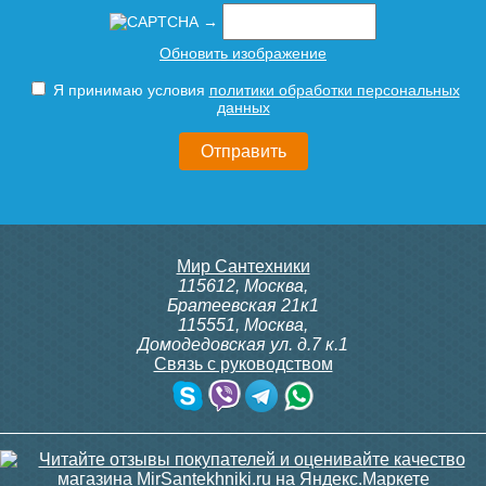
10 710
6 426
→
Обновить изображение
Подробнее
Подробнее
Я принимаю условия
политики обработки персональных
Чугунный радиатор
Чугунный радиатор
данных
Радимакс (RETROstyle)
Радимакс (RETROstyle)
WINDSBOLD 400 1 секция
LOFT 600/070 1 секция
5 000
3 600
Мир Сантехники
Подробнее
Подробнее
115612
,
Москва
,
Братеевская 21к1
115551
,
Москва
,
Домодедовская ул. д.7 к.1
Связь с руководством
Чугунный радиатор
Радимакс (RETROstyle)