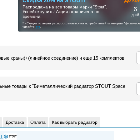
Скидка 20% на STOUT!
До ко
Распродажа на все товары марки "
Stout
".
6
Успейте купить! Акция ограничена по
дней
времени.
* - Скидка по акции распространяется на потребителей категории "физичес
читайте
тут
.
овые краны)+(линейное соединение) и еще 15 комплектов
льные товары к "Биметаллический радиатор STOUT Space
Доставка
Оплата
Как выбрать радиатор
T