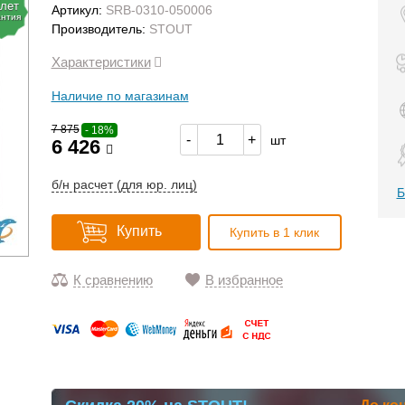
 лет
Артикул:
SRB-0310-050006
антия
Производитель:
STOUT
Характеристики
Наличие по магазинам
7 875
- 18%
-
+
шт
6 426
б/н расчет (для юр. лиц)
Б
Купить
Купить в 1 клик
К сравнению
В избранное