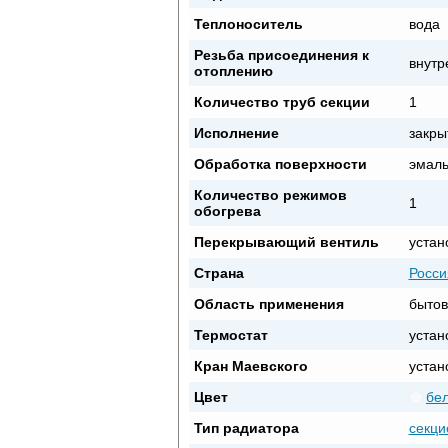
Теплоноситель
вода
Резьба присоединения к
внутр
отоплению
Количество труб секции
1
Исполнение
закры
Обработка поверхности
эмал
Количество режимов
1
обогрева
Перекрывающий вентиль
устан
Страна
Росси
Область применения
бытов
Термостат
устан
Кран Маевского
устан
Цвет
бе
Тип радиатора
секци