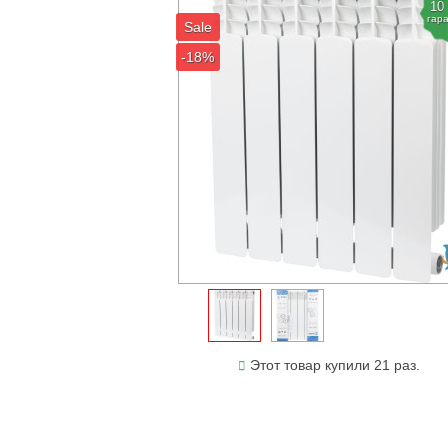
10
гар
Sale
-18%
Этот товар купили 21 раз.