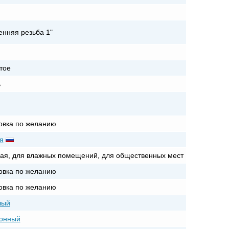
енняя резьба 1"
тое
ь
овка по желанию
я
ая, для влажных помещений, для общественных мест
овка по желанию
овка по желанию
лый
онный