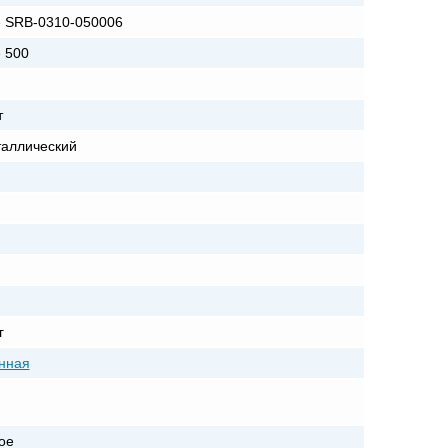
 SRB-0310-050006
 500
т
аллический
г
нная
ое