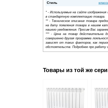
Стиль
класс
* - Используемые на сайте изображения
в стандартную комплектацию товара.
** - Техническое описание товара пре
на дату появления товара в нашем кат
нашего уведомления. Просим Вас заране
*** - Цена на товар действительна д
совершенно другая программа лояльнос
зависят от таких факторов, как период
обстоятельств. Подробнее про работу 
Самовывоз.
Доставка сантехники по Москве и Мос
Возможные способы оплаты:
Товары из той же сер
Вероника
17 июля 2020 07:44
Наличный расчёт
Типы Радиаторов
В виде этого радиатора мы нашли хор
Банковской картой на сайте в ре
сначала советовала закупить модели н
Банковской картой при получении 
Панельные радиаторы
. П
смотрятся и никаких проблем с ними п
Интернет-деньгами (Yandex-деньги
в короб. Одна, две или три
Безналичный расчёт (возможно и
П
Ответить
с
и
т
Оставьте отзыв
о