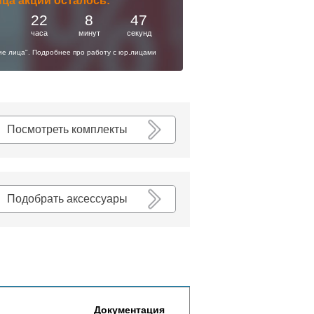
нца акции осталось:
22
8
46
часа
минут
секунд
кие лица". Подробнее про работу с юр.лицами
К списку
Посмотреть комплекты
Подобрать аксессуары
Документация