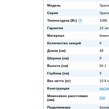
Модель
Space
Серия
Space
Теплоотдача (Вт)
1086
?
Гарантия
10 ле
Материал
бимет
Количество секций
6
Длина (см)
48
Ширина (см)
9
Высота (см)
56.1
Глубина (см)
9
Вес нетто (кг)
10.8 к
Конструкция
насте
Межосевое расстояние
500
(мм)
Подключение
боков