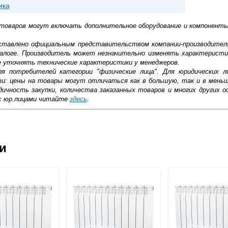
ика
 товаров могут включать дополнительное оборудование и компоненты
доставлено официальным представительством компании-производител
алоге. Производитель может незначительно изменять характеристи
е уточнять технические характеристики у менеджеров.
ля потребителей категории "физические лица". Для юридических 
ти: цены на товары могут отличаться как в большую, так и в мень
ичность закупки, количества заказанных товаров и многих других о
с юр.лицами читайте
здесь
.
ковской области
ии
ошее сочетание цены и характеристик. Нам для проекта требовали
жиме реального времени
амного дороже, но мы остановились на этих, подкупило, что Итали
товара как при доставке, так и самовывозом
анельный радиатор состоит из 2 стальных листов, которые имеют 
ока нет. Легко убирать пыль, разводы не остаются, греют отлично.
, Web-money, Qiwi-кошельки и другие).
 пластины могут быть установлены между пластинами.
 с НДС)
о этим пластинам циркулирует горячая вода. Для прохода воздуха с
подробнее...
верху прорезаны отверстия, способствующие быстрому прогрева
меют высокую теплоотдачу, широкую линейку размеров, экономны
олщину. Среди основных преимуществ панельных радиаторов важно 
тносительно низкая цена. А главные недостатки панельных радиат