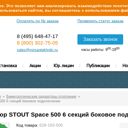
s. Это позволяет нам анализировать взаимодействие посетит
ользоваться сайтом, вы соглашаетесь с использованием фай
Оплатить по № заказа
Проверить статус заказа
8 (495) 648-47-17
Заказать звонок
8 (800) 302-75-05
00
00
часы работы: 9
-19
sales@mirsantekhniki.ru
становка
Акции
Юр. лицам
Публикации
Но
я
Биметаллические радиаторы отопления
00 6 секций боковое подключение
ор STOUT Space 500 6 секций боковое по
Код товара:
628-183-500