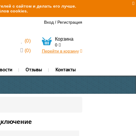
елей с сайтом и делать его лучше.
лов cookies.
Вход
/
Регистрация
Корзина
(
0
)
0
(
0
)
Перейти в корзину
вости
Отзывы
Контакты
дключение