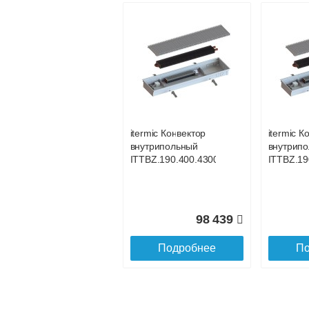
itermic Конвектор
itermic К
внутрипольный
внутрип
ITT.190.400.3300
ITT.190.
itermic Конвектор
itermic К
внутрипольный
внутрип
96 125
ITTBZ.190.400.4300
ITTBZ.19
Подробнее
По
98 439
Подробнее
По