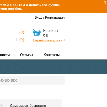
елей с сайтом и делать его лучше.
лов cookies.
Вход
/
Регистрация
Корзина
(
0
)
0
(
0
)
Перейти в корзину
вости
Отзывы
Контакты
140.200.3500
Самовывоз: бесплатно