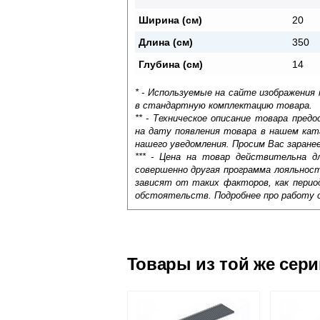
Ширина (см)
20
Длина (см)
350
Глубина (см)
14
* - Используемые на сайте изображения
в стандартную комплектацию товара.
** - Техническое описание товара пре
на дату появления товара в нашем кат
нашего уведомления. Просим Вас заране
*** - Цена на товар действительна д
совершенно другая программа лояльнос
зависят от таких факторов, как период
обстоятельств. Подробнее про работу 
Самовывоз.
Оставьте отзыв
Доставка сантехники по Москве и Мос
Возможные способы оплаты:
Товары из той же сер
Наличный расчёт
Банковской картой на сайте в ре
Банковской картой при получении 
Интернет-деньгами (Yandex-деньги