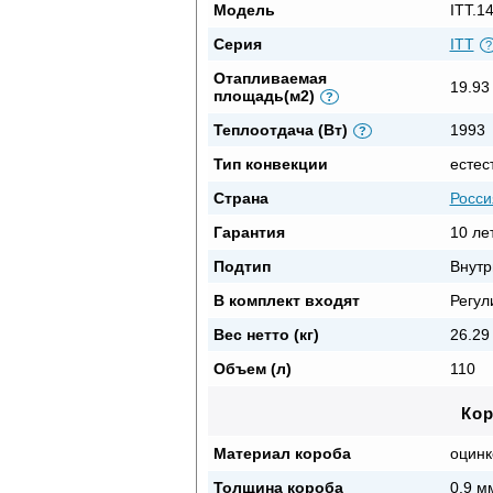
Модель
ITT.1
Серия
ITT
?
Отапливаемая
19.93
площадь(м2)
?
Теплоотдача (Вт)
1993
?
Тип конвекции
естес
Страна
Росси
Гарантия
10 ле
Подтип
Внутр
В комплект входят
Регул
Вес нетто (кг)
26.29 
Объем (л)
110
Ко
Материал короба
оцинк
Толщина короба
0.9 м