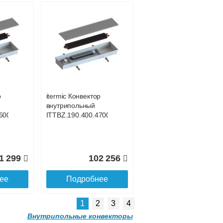
р
itermic Конвектор
внутрипольный
0
ITT.190.400.3700
р
itermic Конвектор
внутрипольный
3 826
106 391
600
ITTBZ.190.400.4700
ее
Подробнее
1 299
102 256
ее
Подробнее
1
2
3
4
Внутрипольные конвекторы