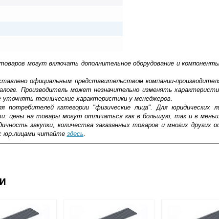
 товаров могут включать дополнительное оборудование и компоненты
доставлено официальным представительством компании-производител
алоге. Производитель может незначительно изменять характеристи
е уточнять технические характеристики у менеджеров.
ля потребителей категории "физические лица". Для юридических 
ти: цены на товары могут отличаться как в большую, так и в мень
ичность закупки, количества заказанных товаров и многих других о
с юр.лицами читайте
здесь
.
ковской области
ии
жиме реального времени
товара как при доставке, так и самовывозом
, Web-money, Qiwi-кошельки и другие).