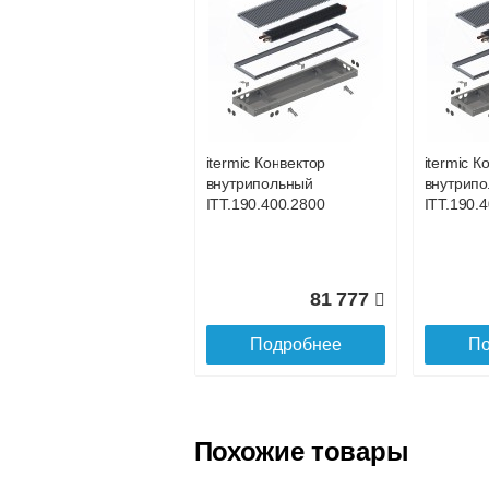
Безналичный расчёт (возможно и
Подъем на этаж.
услуга платная
возможность
itermic Конвектор
itermic К
внутрипольный
внутрип
Доставка в регионы России.
ITT.190.400.2800
ITT.190.
81 777
Подробнее
По
Похожие товары