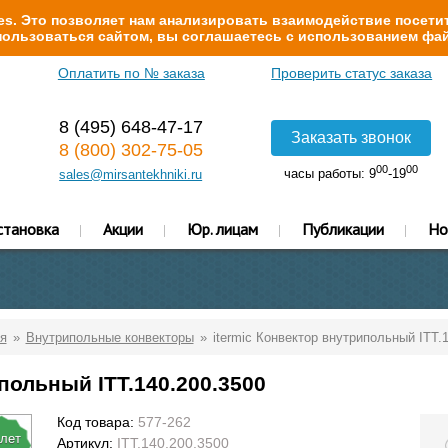
s. Это позволяет нам анализировать взаимодействие посетит
ользоваться сайтом, вы соглашаетесь с использованием фай
Оплатить по № заказа
Проверить статус заказа
8 (495) 648-47-17
Заказать звонок
8 (800) 302-75-05
00
00
часы работы: 9
-19
sales@mirsantekhniki.ru
становка
Акции
Юр. лицам
Публикации
Но
я
Внутрипольные конвекторы
itermic Конвектор внутрипольный ITT.
польный ITT.140.200.3500
Код товара:
577-262
 лет
Артикул:
ITT.140.200.3500