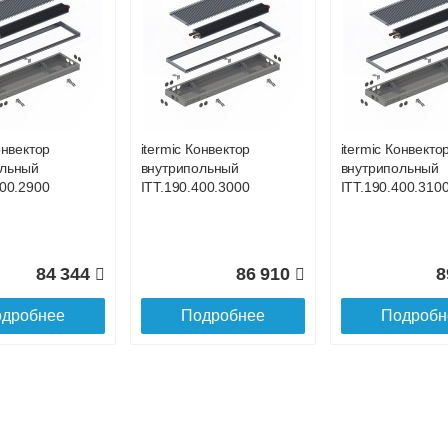
 с НДС)
подробнее...
до подъезда
онвектор
itermic Конвектор
itermic Конвекто
ольный
внутрипольный
внутрипольный
400.2900
ITT.190.400.3000
ITT.190.400.310
84 344
86 910
8
дробнее
Подробнее
Подробн