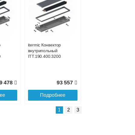
Подробнее об оплате
р
itermic Конвектор
внутрипольный
0
ITT.190.400.3200
9 478
93 557
ее
Подробнее
Подробнее о доставке
1
2
3