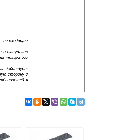
, не входящие
я и актуально
ки товара без
лиц действует
шую сторону и
собенностей и