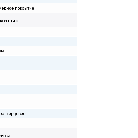
ерное покрытие
бменник
м
м
мм
C
ое, торцевое
риты