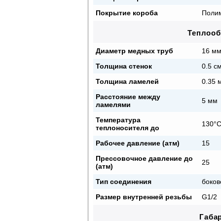
Покрытие короба
Полим
Теплоо
Диаметр медных труб
16 м
Толщина стенок
0.5 с
Толщина ламелей
0.35 
Расстояние между
5 мм
ламелями
Температура
130°
теплоносителя до
Рабочее давление (атм)
15
Прессовочное давление до
25
(атм)
Тип соединения
боков
Размер внутренней резьбы
G1/2
Габа