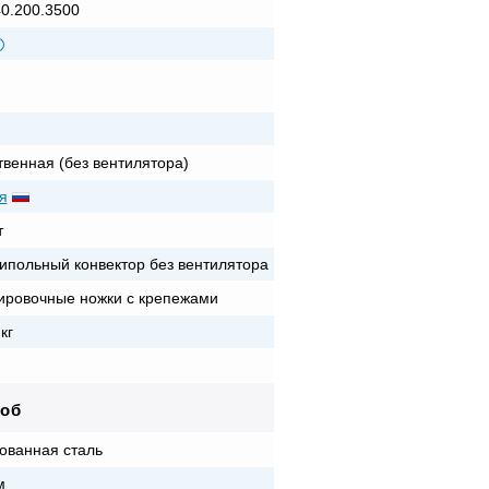
40.200.3500
твенная (без вентилятора)
я
т
ипольный конвектор без вентилятора
ировочные ножки с крепежами
кг
роб
ованная сталь
м