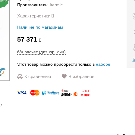
антия
Производитель:
Itermic
Характеристики
Наличие по магазинам
57 371
б/н расчет (для юр. лиц)
Б
Этот товар можно приобрести только в
наборе
К сравнению
В избранное
17