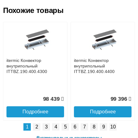
Похожие товары
Подъем на этаж.
itermic Конвектор
itermic Конвектор
внутрипольный
внутрипольный
ITT.190.400.3000
ITT.190.400.3100
до подъезда
услуга платная
возможность
itermic Конвектор
itermic Конвектор
86 910
89 478
внутрипольный
внутрипольный
ITTBZ.190.400.4300
ITTBZ.190.400.4400
Подробнее
Подробнее
Доставка в регионы России.
98 439
99 396
Подробнее
Подробнее
1
2
3
4
5
6
7
8
9
10
itermic Конвектор
itermic Конвектор
внутрипольный
внутрипольный
Внутрипольные конвекторы