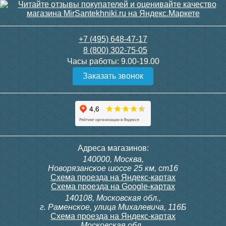
21 750
3 300
+7 (495) 648-47-17
8 (800) 302-75-05
Подробнее
Подробнее
Часы работы:
9.00-19.00
Заказать звонок
itermic Конвектор
itermic Конвектор
внутрипольный
внутрипольный
ITTBZ.190.400.4000
ITTBZ.190.400.4100
84 953
85 910
Контроллер Siemens RDF
Комплект подключения
Адреса магазинов:
300, 230В (врезной - квадр.
конвектора прямой itermic
140000, Москва,
коробка)
ITFS
Подробнее
Подробнее
Новорязанское шоссе 25 км, ст16
Схема проезда на Яндекс-картах
Схема проезда на Google-картах
140108, Московская обл.,
9 700
5 150
г. Раменское, улица Михалевича, 116Б
Схема проезда на Яндекс-картах
Московская обл.,