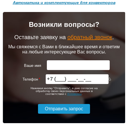
Автоматика и комплектующие для конвекторов
Подробнее
Подробнее
Возникли вопросы?
102 256
103 213
Контроллер Siemens RAB
Привод клапана Siemens
11, 230В (механ.)
STA23HD
Оставьте заявку на
обратный звонок
.
Подробнее
Подробнее
Мы свяжемся с Вами в ближайшее время и ответим
на любые интересующие Вас вопросы.
itermic Конвектор
itermic Конвектор
внутрипольный
внутрипольный
6 000
5 600
ITT.190.400.3600
ITT.190.400.3700
Ваше имя
Подробнее
Подробнее
Телефон
itermic Конвектор
itermic Конвектор
103 826
106 391
Нажимая кнопку "Отправить", я даю согласие на
внутрипольный
внутрипольный
обработку своих персональных данных в
ITTBZ.190.400.4900
ITTBZ.190.400.3100
соответствии с
Условиями
.
Подробнее
Подробнее
104 159
70 631
Контроллер Siemens RDF
Темоголовка Siemens
310.2/MM, 230В (врезной)
RTN51