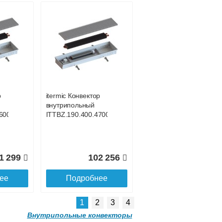
р
itermic Конвектор
внутрипольный
0
ITT.190.400.3700
р
itermic Конвектор
внутрипольный
3 826
106 391
600
ITTBZ.190.400.4700
ее
Подробнее
1 299
102 256
ее
Подробнее
1
2
3
4
Внутрипольные конвекторы