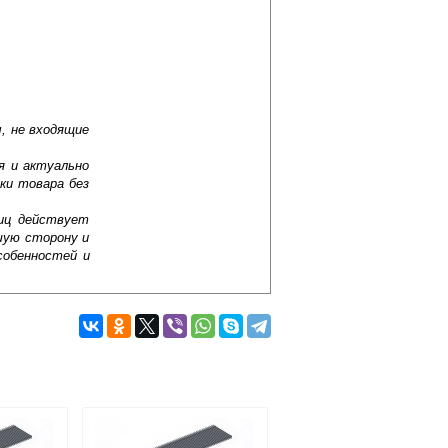
, не входящие
я и актуально
ки товара без
лиц действует
шую сторону и
собенностей и