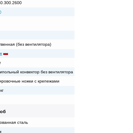
40.300.2600
твенная (без вентилятора)
я
т
ипольный конвектор без вентилятора
ировочные ножки с крепежами
кг
роб
ованная сталь
м