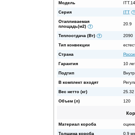
Модель
ITT.1
Серия
ITT
?
Отапливаемая
20.9
площадь(м2)
?
Теплоотдача (Вт)
2090
?
Тип конвекции
естес
Страна
Росси
Гарантия
10 ле
Подтип
Внутр
В комплект входят
Регул
Вес нетто (кг)
25.32 
Объем (л)
120
Ко
Материал короба
оцинк
Толщина короба
0.9 м