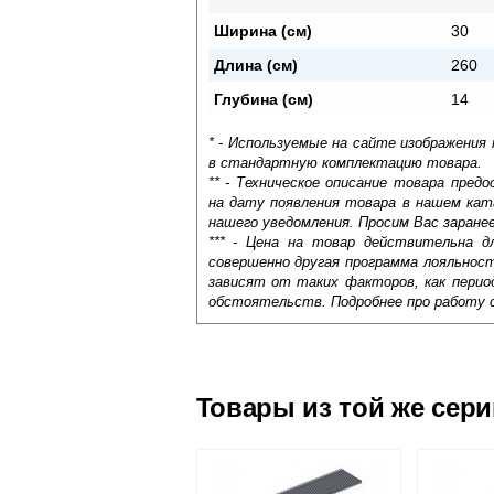
Ширина (см)
30
Длина (см)
260
Глубина (см)
14
* - Используемые на сайте изображения
в стандартную комплектацию товара.
** - Техническое описание товара пре
на дату появления товара в нашем кат
нашего уведомления. Просим Вас заране
*** - Цена на товар действительна д
совершенно другая программа лояльнос
зависят от таких факторов, как период
обстоятельств. Подробнее про работу 
Самовывоз.
Оставьте отзыв
Доставка сантехники по Москве и Мос
Возможные способы оплаты:
Товары из той же сер
Наличный расчёт
Банковской картой на сайте в ре
Банковской картой при получении 
Интернет-деньгами (Yandex-деньги