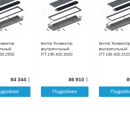
 с НДС)
подробнее...
до подъезда
онвектор
itermic Конвектор
itermic Конвекто
ольный
внутрипольный
внутрипольный
400.2900
ITT.190.400.3000
ITT.190.400.310
84 344
86 910
8
дробнее
Подробнее
Подробн