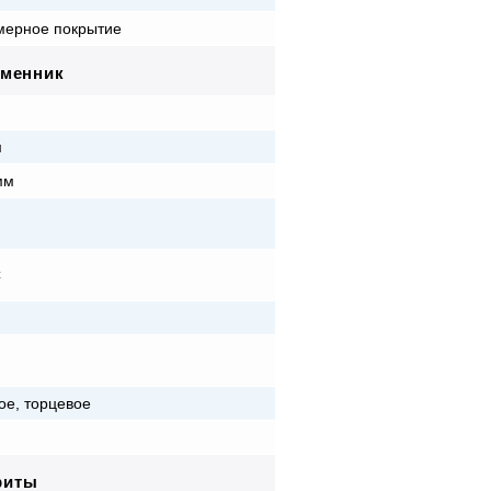
ерное покрытие
бменник
м
м
мм
C
ое, торцевое
риты