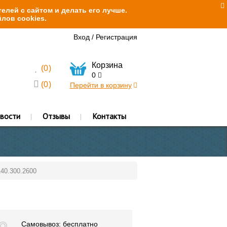
елей с сайтом и делать его лучше.
лов cookies.
Вход
/
Регистрация
Корзина
(
0
)
0
(
0
)
Перейти в корзину
вости
Отзывы
Контакты
140.300.2600
Самовывоз: бесплатно