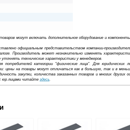
 товаров могут включать дополнительное оборудование и компоненты
доставлено официальным представительством компании-производител
алоге. Производитель может незначительно изменять характеристи
е уточнять технические характеристики у менеджеров.
ля потребителей категории "физические лица". Для юридических 
ти: цены на товары могут отличаться как в большую, так и в мень
ичность закупки, количества заказанных товаров и многих других о
с юр.лицами читайте
здесь
.
ковской области
ии
жиме реального времени
товара как при доставке, так и самовывозом
, Web-money, Qiwi-кошельки и другие).