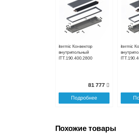
Безналичный расчёт (возможно и
Подъем на этаж.
услуга платная
возможность
itermic Конвектор
itermic К
внутрипольный
внутрип
Доставка в регионы России.
ITT.190.400.2800
ITT.190.
81 777
Подробнее
По
Похожие товары