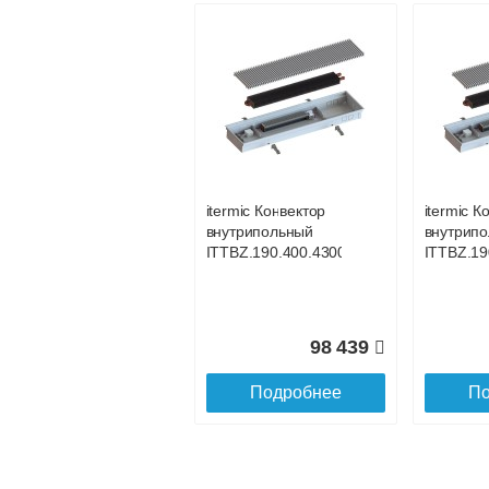
itermic Конвектор
itermic К
внутрипольный
внутрип
ITT.190.400.3300
ITT.190.
itermic Конвектор
itermic К
внутрипольный
внутрип
96 125
ITTBZ.190.400.4300
ITTBZ.19
Подробнее
По
98 439
Подробнее
По