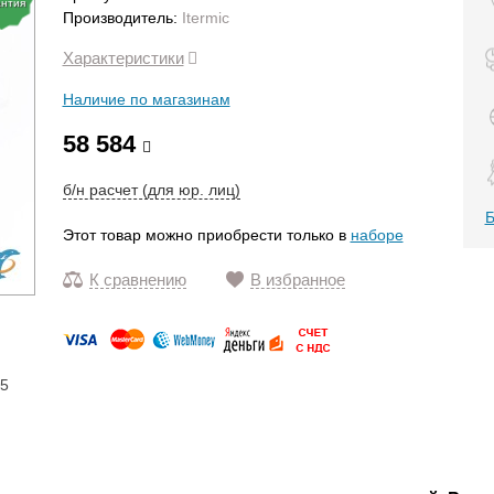
антия
Производитель:
Itermic
Характеристики
Наличие по магазинам
58 584
б/н расчет (для юр. лиц)
Б
Этот товар можно приобрести только в
наборе
К сравнению
В избранное
15