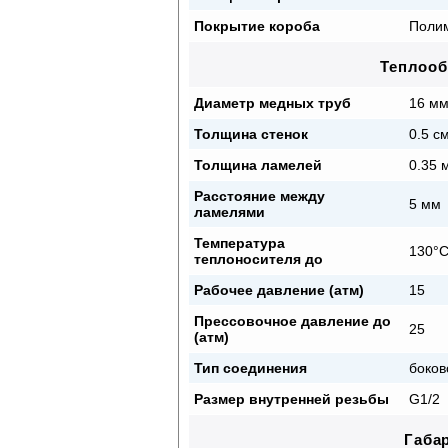
Покрытие короба
Полим
Теплоо
Диаметр медных труб
16 м
Толщина стенок
0.5 с
Толщина ламелей
0.35 
Расстояние между
5 мм
ламелями
Температура
130°
теплоносителя до
Рабочее давление (атм)
15
Прессовочное давление до
25
(атм)
Тип соединения
боков
Размер внутренней резьбы
G1/2
Габа