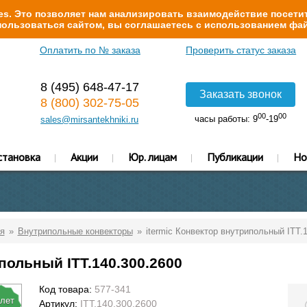
s. Это позволяет нам анализировать взаимодействие посетит
ользоваться сайтом, вы соглашаетесь с использованием фай
Оплатить по № заказа
Проверить статус заказа
8 (495) 648-47-17
Заказать звонок
8 (800) 302-75-05
00
00
часы работы: 9
-19
sales@mirsantekhniki.ru
становка
Акции
Юр. лицам
Публикации
Но
я
Внутрипольные конвекторы
itermic Конвектор внутрипольный ITT.
польный ITT.140.300.2600
Код товара:
577-341
 лет
Артикул:
ITT.140.300.2600