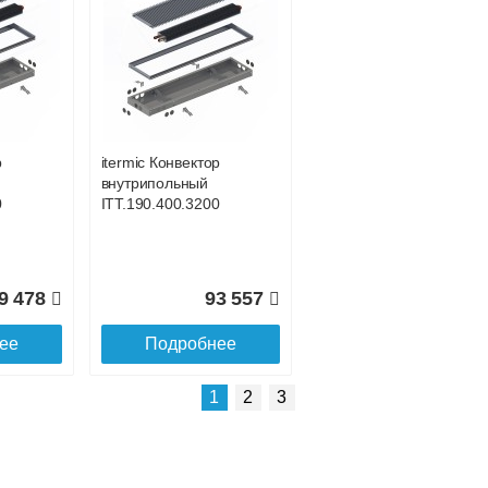
Подробнее об оплате
р
itermic Конвектор
внутрипольный
0
ITT.190.400.3200
9 478
93 557
ее
Подробнее
Подробнее о доставке
1
2
3