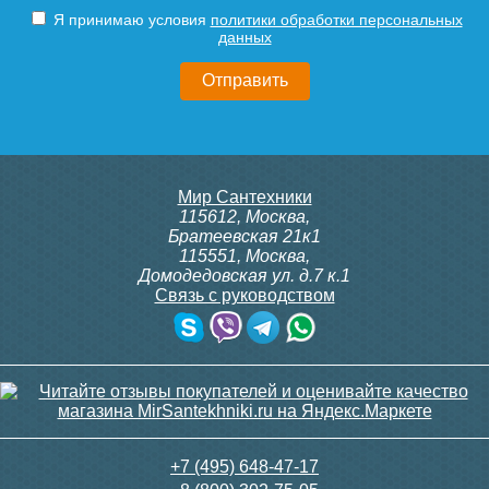
1/2"
1/2"
Подробнее
Подробнее
Я принимаю условия
политики обработки персональных
данных
3 150
3 300
Подробнее
Подробнее
Конвектор ITT.080.200.1300
Конвектор ITT.080.200.1300
Мир Сантехники
с решеткой GRILL.SGA-20-
с решеткой GRILL.SGW-20-
115612
,
Москва
,
1300 brown
1300 венге
Братеевская 21к1
115551
,
Москва
,
Домодедовская ул. д.7 к.1
Связь с руководством
30 665
35 326
Модуль-адаптер itermic
Контроллер Siemens RAB
ITTB
11, 230В (механ.)
Подробнее
Подробнее
6 200
6 000
+7 (495) 648-47-17