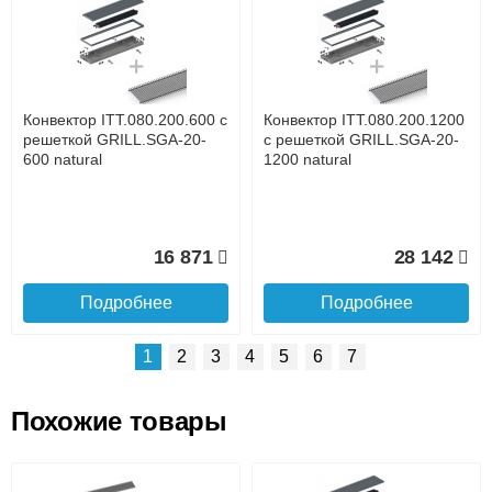
Доставка сантехники по Москве и Московской области
Наличный расчёт
Банковской картой на сайте в режиме реального
времени
Банковской картой при получении товара как при
доставке, так и самовывозом
Интернет-деньгами (Yandex-деньги, Web-money,
Конвектор ITT.080.200.600 с
Конвектор ITT.080.200.1200
Qiwi-кошельки и другие).
решеткой GRILL.SGA-20-
с решеткой GRILL.SGA-20-
Безналичный расчёт (возможно и с НДС)
600 natural
1200 natural
подробнее...
Подробнее об оплате
16 871
28 142
Подробнее
Подробнее
1
2
3
4
5
6
7
Похожие товары
Подъем на этаж.
Конвектор ITT.080.200.1000
Конвектор ITT.080.200.900 с