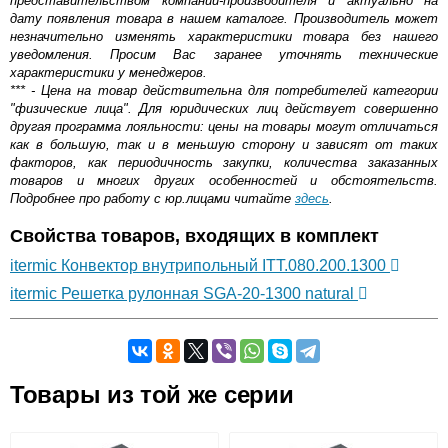
представительством компании-производителя и актуально на
дату появления товара в нашем каталоге. Производитель может
незначительно изменять характеристики товара без нашего
уведомления. Просим Вас заранее уточнять технические
характеристики у менеджеров.
*** - Цена на товар действительна для потребителей категории
"физические лица". Для юридических лиц действует совершенно
другая программа лояльности: цены на товары могут отличаться
как в большую, так и в меньшую сторону и зависят от таких
факторов, как периодичность закупки, количества заказанных
товаров и многих других особенностей и обстоятельств.
Подробнее про работу с юр.лицами читайте
здесь
.
Свойства товаров, входящих в комплект
itermic Конвектор внутрипольный ITT.080.200.1300
itermic Решетка рулонная SGA-20-1300 natural
Самовывоз.
Товары из той же серии
Оставьте отзыв
Возможные способы оплаты: