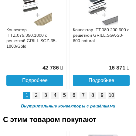
с решеткой GRILL.SGA-20-
решеткой GRILL.SGA-20-
1000 natural
900 natural
до подъезда
услуга платная
возможность
Конвектор
Конвектор ITT.080.200.600 с
24 638
22 977
ITTZ.075.350.1800 с
решеткой GRILL.SGA-20-
решеткой GRILL.SGZ-35-
600 natural
1800/Gold
Подробнее
Подробнее
Доставка в регионы России.
42 786
16 871
Подробнее
Подробнее
1
2
3
4
5
6
7
8
9
10
Конвектор ITT.080.200.800 с
Конвектор ITT.080.200.700 с
решеткой GRILL.SGA-20-
решеткой GRILL.SGA-20-
Внутрипольные конвекторы с решётками
800 natural
700 natural
C этим товаром покупают
Конвектор ITT.080.200.600 с
Конвектор ITT.080.200.600 с
решеткой GRILL.SGA-20-
решеткой GRILL.SGW-20-