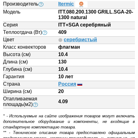
Производитель
Itermic
?
Модель
ITT.080.200.1300 GRILL.SGA-20-
1300 natural
Серия
ITT+SGA серебряный
Теплоотдача (Вт)
409
?
Цвет
серебристый
Класс конвекторов
флагман
Высота (см)
10.4
Длина (см)
130
Глубина (см)
10.4
Гарантия
10 лет
Страна
Россия
Ширина (см)
20
Отапливаемая
4.09
площадь(м2)
?
* - Используемые на сайте изображения товаров могут включать
дополнительное оборудование и компоненты, не входящие в
стандартную комплектацию товара.
** - Техническое описание товара предоставлено официальным