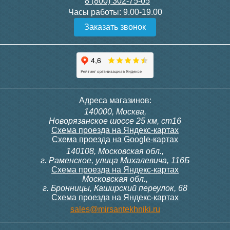
8 (800) 302-75-05
Подробнее
Подробнее
Часы работы:
9.00-19.00
Заказать звонок
Конвектор ITT.080.200.1000
Конвектор ITT.080.200.1000
с решеткой GRILL.SGW-20-
с решеткой GRILL.SGW-20-
1000 венге
1000 орех
28 391
28 391
Клапан радиаторный
Модуль-адаптер itermic
Адреса магазинов:
Siemens VDN 115, прямой
ITTB на DIN рейку
140000, Москва,
1/2"
Подробнее
Подробнее
Новорязанское шоссе 25 км, ст16
Схема проезда на Яндекс-картах
Схема проезда на Google-картах
140108, Московская обл.,
3 300
23 500
г. Раменское, улица Михалевича, 116Б
Схема проезда на Яндекс-картах
Московская обл.,
Подробнее
Подробнее
г. Бронницы, Каширский переулок, 68
Схема проезда на Яндекс-картах
Конвектор ITT.080.200.900 с
Конвектор ITT.080.200.1000
sales@mirsantekhniki.ru
решеткой GRILL.SGA-20-
с решеткой GRILL.SGA-20-
900 natural
1000 gold