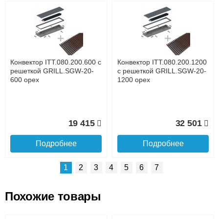
Возможные способы оплаты:
Доставка сантехники по Москве и Московской области
Наличный расчёт
Банковской картой на сайте в режиме реального
времени
Банковской картой при получении товара как при
доставке, так и самовывозом
Интернет-деньгами (Yandex-деньги, Web-money,
Конвектор ITT.080.200.600 с
Конвектор ITT.080.200.1200
Qiwi-кошельки и другие).
решеткой GRILL.SGW-20-
с решеткой GRILL.SGW-20-
Безналичный расчёт (возможно и с НДС)
600 орех
1200 орех
подробнее...
Подробнее об оплате
19 415
32 501
Подробнее
Подробнее
1
2
3
4
5
6
7
Похожие товары
Подъем на этаж.