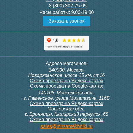
8 (800) 302-75-05
Подробнее
Подробнее
Часы работы:
9.00-19.00
Заказать звонок
Конвектор ITT.080.200.1300
Конвектор ITT.080.200.1000
с решеткой GRILL.SGW-20-
с решеткой GRILL.SGW-20-
1300 венге
1000 венге
35 326
28 391
Контроллер Siemens RDG
Контроллер Siemens RDF
Адреса магазинов:
100T, 230В (накладной,
300, 230В (врезной - квадр.
140000, Москва,
расписание, упр.с пульта)
коробка)
Подробнее
Подробнее
Новорязанское шоссе 25 км, ст16
Схема проезда на Яндекс-картах
Схема проезда на Google-картах
140108, Московская обл.,
28 000
9 700
г. Раменское, улица Михалевича, 116Б
Схема проезда на Яндекс-картах
Московская обл.,
Подробнее
Подробнее
г. Бронницы, Каширский переулок, 68
Схема проезда на Яндекс-картах
Конвектор ITT.080.200.900 с
Конвектор ITT.080.200.1000
sales@mirsantekhniki.ru
решеткой GRILL.SGA-20-
с решеткой GRILL.SGA-20-
900 natural
1000 gold