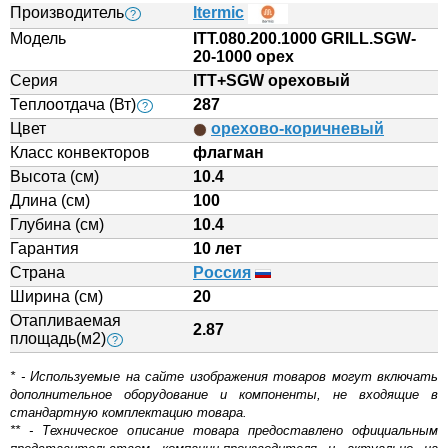
Производитель
Itermic
?
Модель
ITT.080.200.1000 GRILL.SGW-
20-1000 орех
Серия
ITT+SGW ореховый
Теплоотдача (Вт)
287
?
Цвет
орехово-коричневый
Класс конвекторов
флагман
Высота (см)
10.4
Длина (см)
100
Глубина (см)
10.4
Гарантия
10 лет
Страна
Россия
Ширина (см)
20
Отапливаемая
2.87
площадь(м2)
?
* - Используемые на сайте изображения товаров могут включать
дополнительное оборудование и компоненты, не входящие в
стандартную комплектацию товара.
** - Техническое описание товара предоставлено официальным