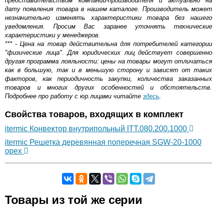
представительством компании-производителя и актуально на
дату появления товара в нашем каталоге. Производитель может
незначительно изменять характеристики товара без нашего
уведомления. Просим Вас заранее уточнять технические
характеристики у менеджеров.
*** - Цена на товар действительна для потребителей категории
"физические лица". Для юридических лиц действует совершенно
другая программа лояльности: цены на товары могут отличаться
как в большую, так и в меньшую сторону и зависят от таких
факторов, как периодичность закупки, количества заказанных
товаров и многих других особенностей и обстоятельств.
Подробнее про работу с юр.лицами читайте
здесь
.
Свойства товаров, входящих в комплект
itermic Конвектор внутрипольный ITT.080.200.1000
itermic Решетка деревянная поперечная SGW-20-1000
орех
Самовывоз.
Товары из той же серии
Оставьте отзыв