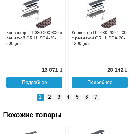
Доставка сантехники по Москве и Московской области
Наличный расчёт
Банковской картой на сайте в режиме реального
времени
Банковской картой при получении товара как при
доставке, так и самовывозом
Интернет-деньгами (Yandex-деньги, Web-money,
Конвектор ITT.080.200.600 с
Конвектор ITT.080.200.1200
Qiwi-кошельки и другие).
решеткой GRILL.SGA-20-
с решеткой GRILL.SGA-20-
Безналичный расчёт (возможно и с НДС)
600 gold
1200 gold
подробнее...
Подробнее об оплате
16 871
28 142
Подробнее
Подробнее
1
2
3
4
5
6
7
Похожие товары
Подъем на этаж.
Конвектор ITT.080.200.1000
Конвектор ITT.080.200.900 с