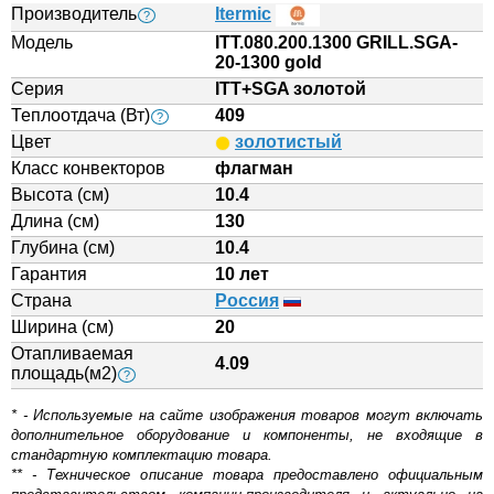
Производитель
Itermic
?
Модель
ITT.080.200.1300 GRILL.SGA-
20-1300 gold
Серия
ITT+SGA золотой
Теплоотдача (Вт)
409
?
Цвет
золотистый
Класс конвекторов
флагман
Высота (см)
10.4
Длина (см)
130
Глубина (см)
10.4
Гарантия
10 лет
Страна
Россия
Ширина (см)
20
Отапливаемая
4.09
площадь(м2)
?
* - Используемые на сайте изображения товаров могут включать
дополнительное оборудование и компоненты, не входящие в
стандартную комплектацию товара.
** - Техническое описание товара предоставлено официальным