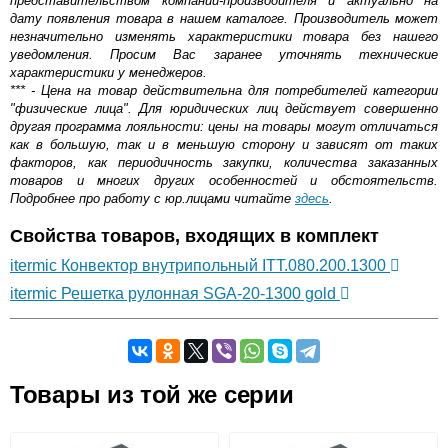
представительством компании-производителя и актуально на
дату появления товара в нашем каталоге. Производитель может
незначительно изменять характеристики товара без нашего
уведомления. Просим Вас заранее уточнять технические
характеристики у менеджеров.
*** - Цена на товар действительна для потребителей категории
"физические лица". Для юридических лиц действует совершенно
другая программа лояльности: цены на товары могут отличаться
как в большую, так и в меньшую сторону и зависят от таких
факторов, как периодичность закупки, количества заказанных
товаров и многих других особенностей и обстоятельств.
Подробнее про работу с юр.лицами читайте
здесь
.
Свойства товаров, входящих в комплект
itermic Конвектор внутрипольный ITT.080.200.1300
itermic Решетка рулонная SGA-20-1300 gold
Самовывоз.
Товары из той же серии
Оставьте отзыв
Возможные способы оплаты: