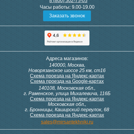
8 (800) 302-75-05
Подробнее
Подробнее
Часы работы:
9.00-19.00
Заказать звонок
Конвектор ITT.080.200.1000
Конвектор ITT.080.200.1000
с решеткой GRILL.SGW-20-
с решеткой GRILL.SGW-20-
1000 венге
1000 орех
28 391
28 391
Темоголовка Siemens
Контроллер Siemens RAB
Адреса магазинов:
RTN51
11, 230В (механ.)
140000, Москва,
Подробнее
Подробнее
Новорязанское шоссе 25 км, ст16
Схема проезда на Яндекс-картах
Схема проезда на Google-картах
140108, Московская обл.,
3 950
6 000
г. Раменское, улица Михалевича, 116Б
Схема проезда на Яндекс-картах
Московская обл.,
Подробнее
Подробнее
г. Бронницы, Каширский переулок, 68
Схема проезда на Яндекс-картах
Конвектор ITT.080.200.900 с
Конвектор ITT.080.200.1000
sales@mirsantekhniki.ru
решеткой GRILL.SGA-20-
с решеткой GRILL.SGA-20-
900 natural
1000 gold