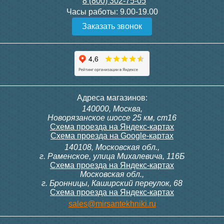
8 (800) 302-75-05
Подробнее
Подробнее
Часы работы:
9.00-19.00
Заказать звонок
Конвектор ITT.080.200.1000
Конвектор ITT.080.200.1000
с решеткой GRILL.SGW-20-
с решеткой GRILL.SGW-20-
1000 венге
1000 орех
28 391
28 391
Клапан радиаторный
Модуль-адаптер itermic
Адреса магазинов:
Siemens VDN 115, прямой
ITTB на DIN рейку
140000, Москва,
1/2"
Подробнее
Подробнее
Новорязанское шоссе 25 км, ст16
Схема проезда на Яндекс-картах
Схема проезда на Google-картах
140108, Московская обл.,
3 300
23 500
г. Раменское, улица Михалевича, 116Б
Схема проезда на Яндекс-картах
Московская обл.,
Подробнее
Подробнее
г. Бронницы, Каширский переулок, 68
Схема проезда на Яндекс-картах
Конвектор ITT.080.200.900 с
Конвектор ITT.080.200.1000
sales@mirsantekhniki.ru
решеткой GRILL.SGA-20-
с решеткой GRILL.SGA-20-
900 natural
1000 gold