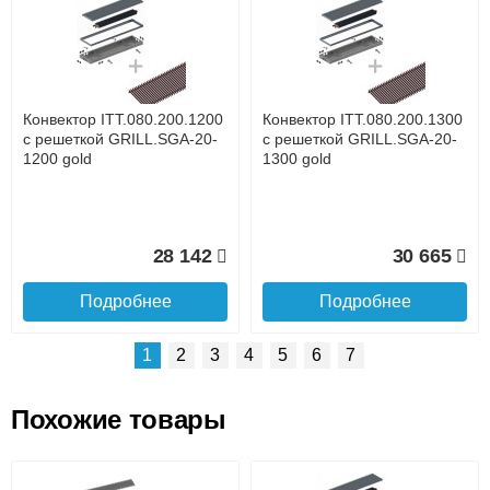
Доставка сантехники по Москве и Московской области
Наличный расчёт
Банковской картой на сайте в режиме реального
времени
Банковской картой при получении товара как при
доставке, так и самовывозом
Интернет-деньгами (Yandex-деньги, Web-money,
Конвектор ITT.080.200.1200
Конвектор ITT.080.200.1300
Qiwi-кошельки и другие).
с решеткой GRILL.SGA-20-
с решеткой GRILL.SGA-20-
Безналичный расчёт (возможно и с НДС)
1200 gold
1300 gold
подробнее...
Подробнее об оплате
28 142
30 665
Подробнее
Подробнее
1
2
3
4
5
6
7
Похожие товары
Подъем на этаж.
Конвектор ITT.080.200.1000
Конвектор ITT.080.200.900 с