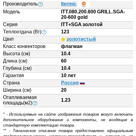
Производитель
Itermic
?
Модель
ITT.080.200.600 GRILL.SGA-
20-600 gold
Серия
ITT+SGA золотой
Теплоотдача (Вт)
123
?
Цвет
золотистый
Класс конвекторов
флагман
Высота (см)
10.4
Длина (см)
60
Глубина (см)
10.4
Гарантия
10 лет
Страна
Россия
Ширина (см)
20
Отапливаемая
1.23
площадь(м2)
?
* - Используемые на сайте изображения товаров могут включать
дополнительное оборудование и компоненты, не входящие в
стандартную комплектацию товара.
** - Техническое описание товара предоставлено официальным