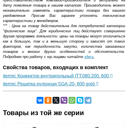
представительством компании-производителя и актуально на
дату появления товара в нашем каталоге. Производитель может
незначительно изменять характеристики товара без нашего
уведомления. Просим Вас заранее уточнять технические
характеристики у менеджеров.
*** - Цена на товар действительна для потребителей категории
"физические лица". Для юридических лиц действует совершенно
другая программа лояльности: цены на товары могут отличаться
как в большую, так и в меньшую сторону и зависят от таких
факторов, как периодичность закупки, количества заказанных
товаров и многих других особенностей и обстоятельств.
Подробнее про работу с юр.лицами читайте
здесь
.
Свойства товаров, входящих в комплект
itermic Конвектор внутрипольный ITT.080.200. 600
itermic Решетка рулонная SGA-20- 600 gold
Самовывоз.
Товары из той же серии
Оставьте отзыв
Возможные способы оплаты: