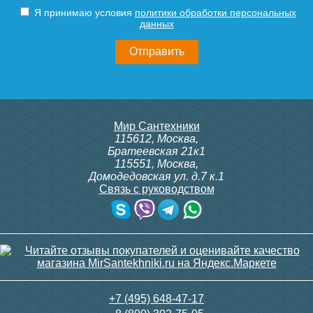
1/2"
1/2"
Подробнее
Подробнее
Я принимаю условия
политики обработки персональных
данных
3 150
3 300
Подробнее
Подробнее
Конвектор ITT.080.200.1300
Конвектор ITT.080.200.1300
Мир Сантехники
с решеткой GRILL.SGA-20-
с решеткой GRILL.SGW-20-
115612
,
Москва
,
1300 brown
1300 венге
Братеевская 21к1
115551
,
Москва
,
Домодедовская ул. д.7 к.1
Связь с руководством
30 665
35 326
Модуль-адаптер itermic
Контроллер Siemens RAB
ITTB
11, 230В (механ.)
Подробнее
Подробнее
6 200
6 000
+7 (495) 648-47-17