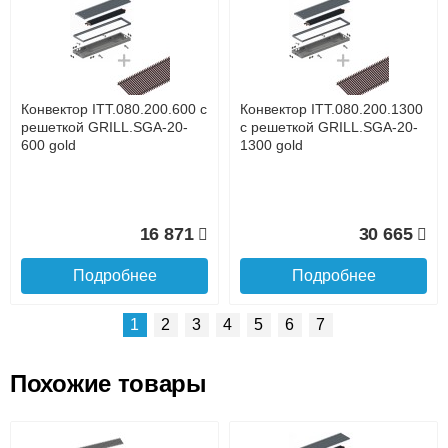
Доставка сантехники по Москве и Московской области
Наличный расчёт
Банковской картой на сайте в режиме реального
времени
Банковской картой при получении товара как при
доставке, так и самовывозом
Интернет-деньгами (Yandex-деньги, Web-money,
Конвектор ITT.080.200.600 с
Конвектор ITT.080.200.1300
Qiwi-кошельки и другие).
решеткой GRILL.SGA-20-
с решеткой GRILL.SGA-20-
Безналичный расчёт (возможно и с НДС)
600 gold
1300 gold
подробнее...
Подробнее об оплате
16 871
30 665
Подробнее
Подробнее
1
2
3
4
5
6
7
Похожие товары
Подъем на этаж.
Конвектор ITT.080.200.1000
Конвектор ITT.080.200.900 с