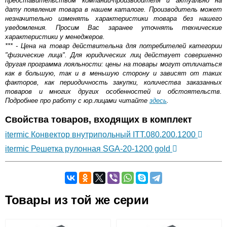
представительством компании-производителя и актуально на
дату появления товара в нашем каталоге. Производитель может
незначительно изменять характеристики товара без нашего
уведомления. Просим Вас заранее уточнять технические
характеристики у менеджеров.
*** - Цена на товар действительна для потребителей категории
"физические лица". Для юридических лиц действует совершенно
другая программа лояльности: цены на товары могут отличаться
как в большую, так и в меньшую сторону и зависят от таких
факторов, как периодичность закупки, количества заказанных
товаров и многих других особенностей и обстоятельств.
Подробнее про работу с юр.лицами читайте
здесь
.
Свойства товаров, входящих в комплект
itermic Конвектор внутрипольный ITT.080.200.1200
itermic Решетка рулонная SGA-20-1200 gold
Самовывоз.
Товары из той же серии
Оставьте отзыв
Возможные способы оплаты: