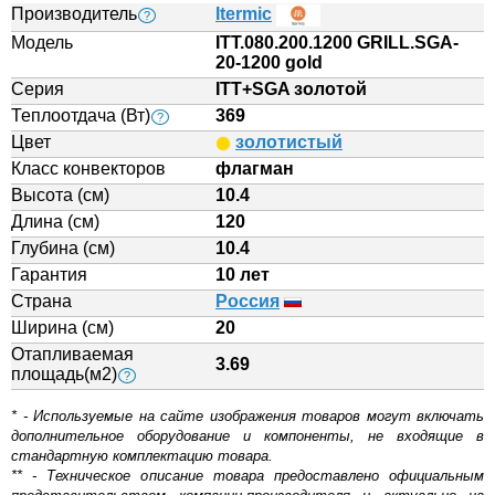
Производитель
Itermic
?
Модель
ITT.080.200.1200 GRILL.SGA-
20-1200 gold
Серия
ITT+SGA золотой
Теплоотдача (Вт)
369
?
Цвет
золотистый
Класс конвекторов
флагман
Высота (см)
10.4
Длина (см)
120
Глубина (см)
10.4
Гарантия
10 лет
Страна
Россия
Ширина (см)
20
Отапливаемая
3.69
площадь(м2)
?
* - Используемые на сайте изображения товаров могут включать
дополнительное оборудование и компоненты, не входящие в
стандартную комплектацию товара.
** - Техническое описание товара предоставлено официальным