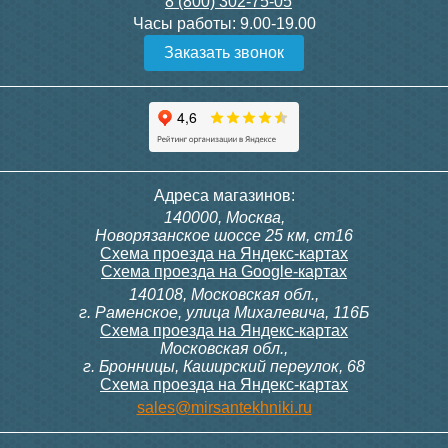
8 (800) 302-75-05
Подробнее
Подробнее
Часы работы:
9.00-19.00
Заказать звонок
Конвектор ITT.080.200.1000
Конвектор ITT.080.200.1000
с решеткой GRILL.SGW-20-
с решеткой GRILL.SGW-20-
1000 венге
1000 орех
28 391
28 391
Темоголовка Siemens
Контроллер Siemens RAB
Адреса магазинов:
RTN51
11, 230В (механ.)
140000, Москва,
Подробнее
Подробнее
Новорязанское шоссе 25 км, ст16
Схема проезда на Яндекс-картах
Схема проезда на Google-картах
140108, Московская обл.,
3 950
6 000
г. Раменское, улица Михалевича, 116Б
Схема проезда на Яндекс-картах
Московская обл.,
Подробнее
Подробнее
г. Бронницы, Каширский переулок, 68
Схема проезда на Яндекс-картах
Конвектор ITT.080.200.900 с
Конвектор ITT.080.200.1000
sales@mirsantekhniki.ru
решеткой GRILL.SGA-20-
с решеткой GRILL.SGA-20-
900 natural
1000 gold