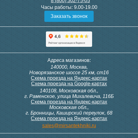
8 (800) 302-75-05
Подробнее
Подробнее
Часы работы:
9.00-19.00
Заказать звонок
Конвектор ITT.080.200.1000
Конвектор ITT.080.200.1000
с решеткой GRILL.SGW-20-
с решеткой GRILL.SGW-20-
1000 венге
1000 орех
28 391
28 391
Контроллер Siemens RDF
Комплект подключения
Адреса магазинов:
300, 230В (врезной - квадр.
конвектора прямой itermic
140000, Москва,
коробка)
ITFS
Подробнее
Подробнее
Новорязанское шоссе 25 км, ст16
Схема проезда на Яндекс-картах
Схема проезда на Google-картах
140108, Московская обл.,
9 700
5 150
г. Раменское, улица Михалевича, 116Б
Схема проезда на Яндекс-картах
Московская обл.,
Подробнее
Подробнее
г. Бронницы, Каширский переулок, 68
Схема проезда на Яндекс-картах
Конвектор ITT.080.200.900 с
Конвектор ITT.080.200.1000
sales@mirsantekhniki.ru
решеткой GRILL.SGA-20-
с решеткой GRILL.SGA-20-
900 natural
1000 gold