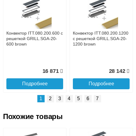
Доставка сантехники по Москве и Московской области
Наличный расчёт
Банковской картой на сайте в режиме реального
времени
Банковской картой при получении товара как при
доставке, так и самовывозом
Интернет-деньгами (Yandex-деньги, Web-money,
Конвектор ITT.080.200.600 с
Конвектор ITT.080.200.1200
Qiwi-кошельки и другие).
решеткой GRILL.SGA-20-
с решеткой GRILL.SGA-20-
Безналичный расчёт (возможно и с НДС)
600 brown
1200 brown
подробнее...
Подробнее об оплате
16 871
28 142
Подробнее
Подробнее
1
2
3
4
5
6
7
Похожие товары
Подъем на этаж.
Конвектор ITT.080.200.1000
Конвектор ITT.080.200.900 с