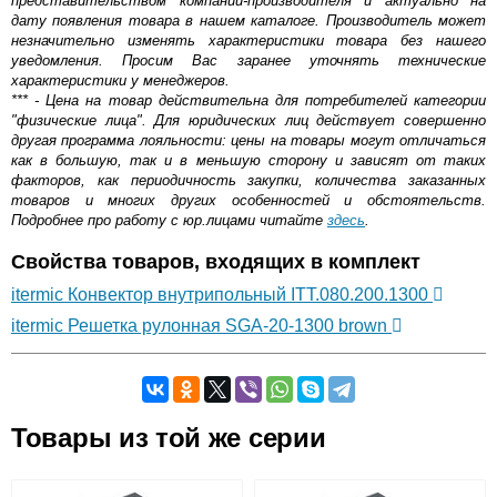
представительством компании-производителя и актуально на
дату появления товара в нашем каталоге. Производитель может
незначительно изменять характеристики товара без нашего
уведомления. Просим Вас заранее уточнять технические
характеристики у менеджеров.
*** - Цена на товар действительна для потребителей категории
"физические лица". Для юридических лиц действует совершенно
другая программа лояльности: цены на товары могут отличаться
как в большую, так и в меньшую сторону и зависят от таких
факторов, как периодичность закупки, количества заказанных
товаров и многих других особенностей и обстоятельств.
Подробнее про работу с юр.лицами читайте
здесь
.
Свойства товаров, входящих в комплект
itermic Конвектор внутрипольный ITT.080.200.1300
itermic Решетка рулонная SGA-20-1300 brown
Самовывоз.
Товары из той же серии
Оставьте отзыв
Возможные способы оплаты: