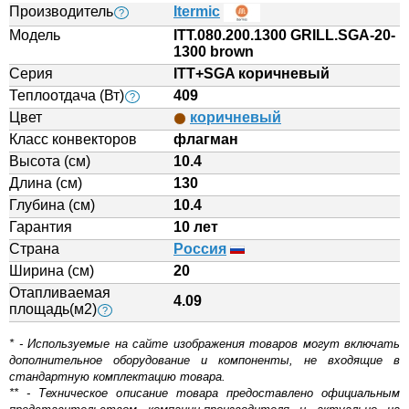
Производитель
Itermic
?
Модель
ITT.080.200.1300 GRILL.SGA-20-
1300 brown
Серия
ITT+SGA коричневый
Теплоотдача (Вт)
409
?
Цвет
коричневый
Класс конвекторов
флагман
Высота (см)
10.4
Длина (см)
130
Глубина (см)
10.4
Гарантия
10 лет
Страна
Россия
Ширина (см)
20
Отапливаемая
4.09
площадь(м2)
?
* - Используемые на сайте изображения товаров могут включать
дополнительное оборудование и компоненты, не входящие в
стандартную комплектацию товара.
** - Техническое описание товара предоставлено официальным