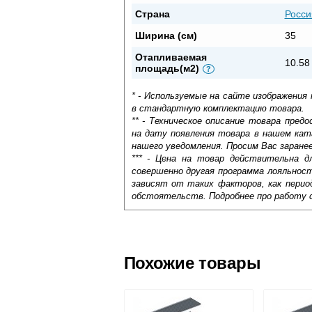
Страна
Росси
Ширина (см)
35
Отапливаемая
10.58
площадь(м2)
?
* - Используемые на сайте изображения
в стандартную комплектацию товара.
** - Техническое описание товара пре
на дату появления товара в нашем кат
нашего уведомления. Просим Вас заране
*** - Цена на товар действительна д
совершенно другая программа лояльнос
зависят от таких факторов, как период
обстоятельств. Подробнее про работу 
Самовывоз.
Оставьте отзыв
Доставка сантехники по Москве и Мос
Возможные способы оплаты:
Похожие товары
Наличный расчёт
Банковской картой на сайте в ре
Банковской картой при получении 
Интернет-деньгами (Yandex-деньги