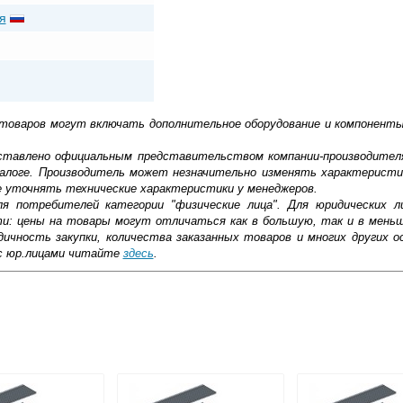
я
 товаров могут включать дополнительное оборудование и компоненты
доставлено официальным представительством компании-производител
алоге. Производитель может незначительно изменять характеристи
е уточнять технические характеристики у менеджеров.
ля потребителей категории "физические лица". Для юридических 
ти: цены на товары могут отличаться как в большую, так и в мень
ичность закупки, количества заказанных товаров и многих других о
с юр.лицами читайте
здесь
.
ковской области
жиме реального времени
товара как при доставке, так и самовывозом
, Web-money, Qiwi-кошельки и другие).