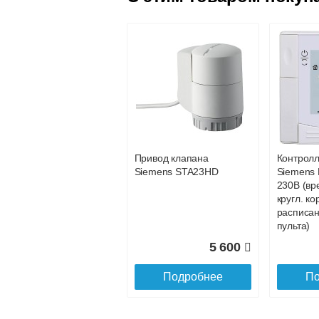
Конвектор
Конвекто
ITT.080.200.600 с
ITT.080.
решеткой
решетко
GRILL.SGA-20-600
GRILL.S
gold
1200 bro
Привод клапана
Контрол
16 871
Siemens STA23HD
Siemens 
230В (вр
Подробнее
По
кругл. ко
расписан
пульта)
5 600
Подробнее
По