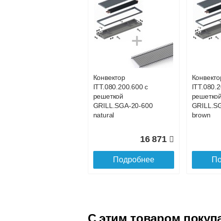
Безналичный расчёт (возможно и
Подъем на этаж.
услуга платная
возможность
Конвектор
Конвекто
ITT.080.200.600 с
ITT.080.2
Доставка в регионы России.
решеткой
решетко
GRILL.SGA-20-600
GRILL.S
natural
brown
16 871
Подробнее
По
C этим товаром покуп