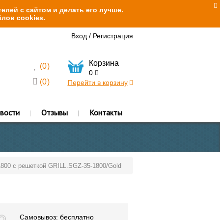
елей с сайтом и делать его лучше.
лов cookies.
Вход
/
Регистрация
Корзина
(
0
)
0
(
0
)
Перейти в корзину
вости
Отзывы
Контакты
1800 с решеткой GRILL.SGZ-35-1800/Gold
Самовывоз: бесплатно