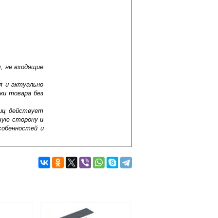
, не входящие
я и актуально
ки товара без
лиц действует
шую сторону и
собенностей и