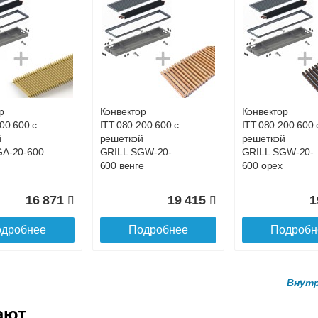
 с НДС)
подробнее...
до подъезда
р
Конвектор
Конвектор
00.600 с
ITT.080.200.600 с
ITT.080.200.600 
й
решеткой
решеткой
GA-20-600
GRILL.SGW-20-
GRILL.SGW-20-
600 венге
600 орех
16 871
19 415
1
дробнее
Подробнее
Подробн
Внутр
ают