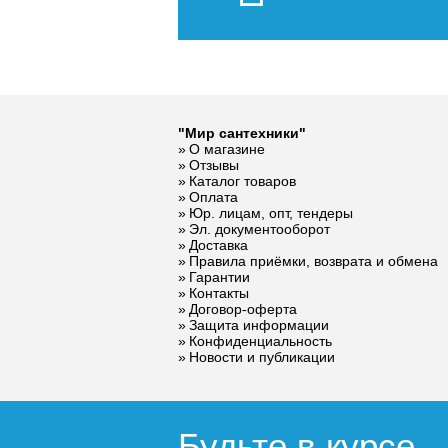
Конвектор
Конвекто
ITT.080.200.1300 с
ITT.080.
решеткой
решетко
GRILL.SGW-20-
GRILL.S
1300 венге
1000 вен
Контроллер
ИК пульт
35 326
"Мир сантехники"
Siemens RDF
управле
О магазине
310.2/MM, 230В
Siemens 
Отзывы
Подробнее
По
(врезной)
Каталог товаров
Оплата
Юр. лицам, опт, тендеры
Эл. документооборот
9 300
Доставка
Правила приёмки, возврата и обмена
Гарантии
Подробнее
По
Контакты
Договор-оферта
Защита информации
Конфиденциальность
Новости и публикации
Будьте в курсе