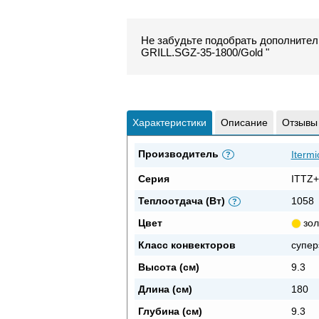
Не забудьте подобрать дополнитель
GRILL.SGZ-35-1800/Gold "
Характеристики
Описание
Отзывы
Производитель
Itermi
?
Серия
ITTZ+
Теплоотдача (Вт)
1058
?
Цвет
зол
Класс конвекторов
супер
Высота (см)
9.3
Длина (см)
180
Глубина (см)
9.3