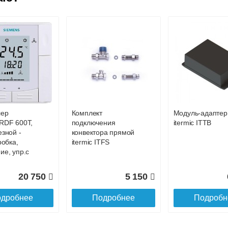
р
Конвектор
Конвектор
200.1200 с
ITT.080.200.1200 с
ITT.080.200.1200
й
решеткой
решеткой
GA-20-
GRILL.SGW-20-
GRILL.SGW-20-
wn
1200 венге
1200 орех
лер
Комплект
Модуль-адаптер
28 142
32 501
3
RDF 600Т,
подключения
itermic ITTB
езной -
конвектора прямой
дробнее
Подробнее
Подробн
робка,
itermic ITFS
ие, упр.с
20 750
5 150
дробнее
Подробнее
Подробн