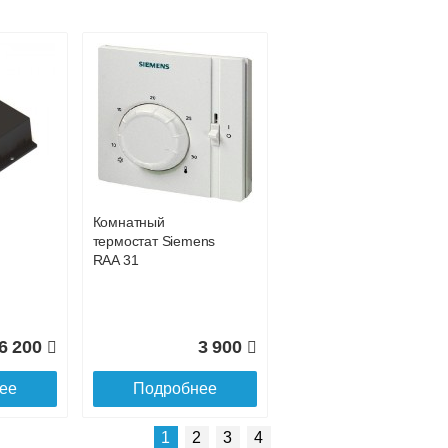
Конвектор
 с
ITT.080.200.1300 с
решеткой
GRILL.SGW-20-
1300 орех
Комнатный
2 501
35 326
термостат Siemens
RAA 31
ее
Подробнее
6 200
3 900
ее
Подробнее
1
2
3
4