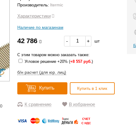
Производитель:
Itermic
Характеристики
Наличие по магазинам
42 786
-
+
шт
Б
С этим товаром можно заказать также:
Угловое решение +20% (
+
8 557 руб.
)
б/н расчет (для юр. лиц)
Купить
Купить в 1 клик
К сравнению
В избранное
10