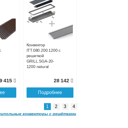
Подробнее об оплате
Конвектор
с
ITT.080.200.1200 с
решеткой
GRILL.SGA-20-
1200 natural
9 415
28 142
ее
Подробнее
Подробнее о доставке
1
2
3
4
ипольные конвекторы с решётками