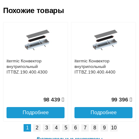
Похожие товары
Подъем на этаж.
itermic Конвектор
itermic Конвектор
внутрипольный
внутрипольный
ITT.190.400.3000
ITT.190.400.3100
до подъезда
услуга платная
возможность
itermic Конвектор
itermic Конвектор
86 910
89 478
внутрипольный
внутрипольный
ITTBZ.190.400.4300
ITTBZ.190.400.4400
Подробнее
Подробнее
Доставка в регионы России.
98 439
99 396
Подробнее
Подробнее
1
2
3
4
5
6
7
8
9
10
itermic Конвектор
itermic Конвектор
внутрипольный
внутрипольный
Внутрипольные конвекторы