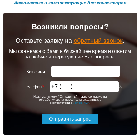
Автоматика и комплектующие для конвекторов
Подробнее
Подробнее
Возникли вопросы?
102 256
103 213
Комплект подключения
Модуль-адаптер itermic
конвектора прямой itermic
ITTB
ITFS
Оставьте заявку на
обратный звонок
.
Подробнее
Подробнее
Мы свяжемся с Вами в ближайшее время и ответим
на любые интересующие Вас вопросы.
itermic Конвектор
itermic Конвектор
внутрипольный
внутрипольный
5 150
6 200
ITT.190.400.3600
ITT.190.400.3700
Ваше имя
Подробнее
Подробнее
Телефон
itermic Конвектор
itermic Конвектор
103 826
106 391
Нажимая кнопку "Отправить", я даю согласие на
внутрипольный
внутрипольный
обработку своих персональных данных в
ITTBZ.190.400.4900
ITTBZ.190.400.3100
соответствии с
Условиями
.
Подробнее
Подробнее
104 159
70 631
Комнатный термостат
Клапан радиаторный
Siemens RAA 31
Siemens VEN 115, угловой