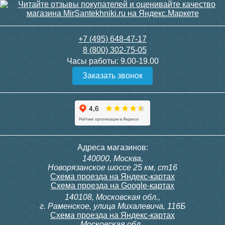
3 150
3 300
+7 (495) 648-47-17
8 (800) 302-75-05
Подробнее
Подробнее
Часы работы:
9.00-19.00
Заказать звонок
itermic Конвектор
itermic Конвектор
внутрипольный
внутрипольный
ITTBZ.190.400.4000
ITTBZ.190.400.4100
84 953
85 910
Контроллер Siemens RDG
Контроллер Siemens RDF
Адреса магазинов:
100T, 230В (накладной,
300, 230В (врезной - квадр.
140000, Москва,
расписание, упр.с пульта)
коробка)
Подробнее
Подробнее
Новорязанское шоссе 25 км, ст16
Схема проезда на Яндекс-картах
Схема проезда на Google-картах
140108, Московская обл.,
28 000
9 700
г. Раменское, улица Михалевича, 116Б
Схема проезда на Яндекс-картах
Московская обл.,