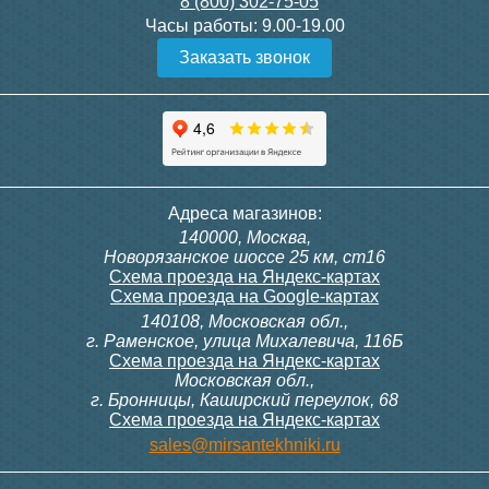
8 (800) 302-75-05
Подробнее
Подробнее
Часы работы:
9.00-19.00
Заказать звонок
Конвектор ITT.080.200.1300
Конвектор ITT.080.200.1000
с решеткой GRILL.SGW-20-
с решеткой GRILL.SGW-20-
1300 венге
1000 венге
35 326
28 391
Темоголовка Siemens
Контроллер Siemens RAB
Адреса магазинов:
RTN51
11, 230В (механ.)
140000, Москва,
Подробнее
Подробнее
Новорязанское шоссе 25 км, ст16
Схема проезда на Яндекс-картах
Схема проезда на Google-картах
140108, Московская обл.,
3 950
6 000
г. Раменское, улица Михалевича, 116Б
Схема проезда на Яндекс-картах
Московская обл.,
Подробнее
Подробнее
г. Бронницы, Каширский переулок, 68
Схема проезда на Яндекс-картах
Конвектор ITT.080.200.1000
Конвектор ITT.080.200.900 с
sales@mirsantekhniki.ru
с решеткой GRILL.SGW-20-
решеткой GRILL.SGA-20-
1000 орех
900 natural