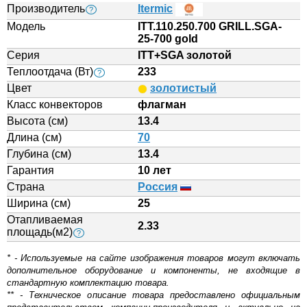
Производитель
Itermic
?
Модель
ITT.110.250.700 GRILL.SGA-
25-700 gold
Серия
ITT+SGA золотой
Теплоотдача (Вт)
233
?
Цвет
золотистый
Класс конвекторов
флагман
Высота (см)
13.4
Длина (см)
70
Глубина (см)
13.4
Гарантия
10 лет
Страна
Россия
Ширина (см)
25
Отапливаемая
2.33
площадь(м2)
?
* - Используемые на сайте изображения товаров могут включать
дополнительное оборудование и компоненты, не входящие в
стандартную комплектацию товара.
** - Техническое описание товара предоставлено официальным