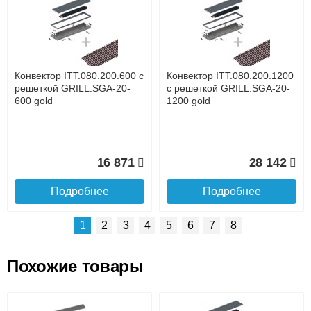
Доставка сантехники по Москве и Московской области
Наличный расчёт
Банковской картой на сайте в режиме реального
времени
Банковской картой при получении товара как при
доставке, так и самовывозом
Интернет-деньгами (Yandex-деньги, Web-money,
Конвектор ITT.080.200.600 с
Конвектор ITT.080.200.1200
Qiwi-кошельки и другие).
решеткой GRILL.SGA-20-
с решеткой GRILL.SGA-20-
Безналичный расчёт (возможно и с НДС)
600 gold
1200 gold
подробнее...
Подробнее об оплате
16 871
28 142
Подробнее
Подробнее
1
2
3
4
5
6
7
8
Похожие товары
Подъем на этаж.
Конвектор ITT.080.200.1300
Конвектор ITT.080.200.1000