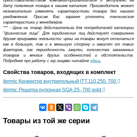
представительством компании-производителя и актуально на
дату появления товара в нашем каталоге. Производитель может
незначительно изменять характеристики товара без нашего
уведомления. Просим Вас заранее уточнять технические
характеристики у менеджеров.
*** - Цена на товар действительна для потребителей категории
"физические лица". Для юридических лиц действует совершенно
другая программа лояльности: цены на товары могут отличаться
как в большую, так и в меньшую сторону и зависят от таких
факторов, как периодичность закупки, количества заказанных
товаров и многих других особенностей и обстоятельств.
Подробнее про работу с юр.лицами читайте
здесь
.
Свойства товаров, входящих в комплект
itermic Конвектор внутрипольный ITT.110.250. 700
itermic Решетка рулонная SGA-25- 700 gold
Самовывоз.
Товары из той же серии
Оставьте отзыв
Возможные способы оплаты: