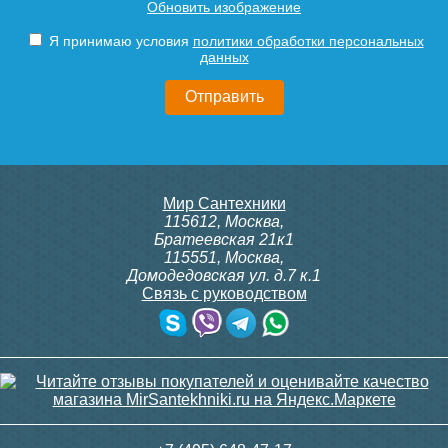
Обновить изображение
310.2/MM, 230В (врезной)
Siemens IRA 211
Подробнее
Подробнее
Я принимаю условия
политики обработки персональных
данных
9 300
3 600
Подробнее
Подробнее
itermic Конвектор
itermic Конвектор
Мир Сантехники
внутрипольный
внутрипольный
115612
,
Москва
,
ITTBZ.190.400.3800
ITTBZ.190.400.3900
Братеевская 21к1
115551
,
Москва
,
Домодедовская ул. д.7 к.1
Связь с руководством
82 742
83 688
Клапан радиаторный
Клапан радиаторный
Siemens ADN 15, прямой
Siemens VDN 115, прямой
1/2"
1/2"
Подробнее
Подробнее