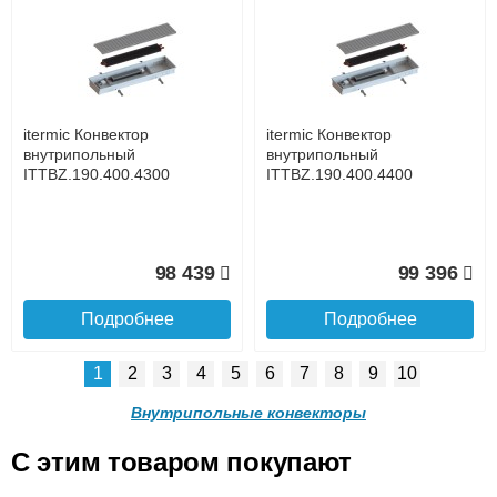
itermic Конвектор
itermic Конвектор
внутрипольный
внутрипольный
ITTB.190.400.4900
ITTB.190.400.3300
до подъезда
услуга платная
возможность
itermic Конвектор
itermic Конвектор
143 059
105 105
внутрипольный
внутрипольный
ITTBZ.190.400.4300
ITTBZ.190.400.4400
Подробнее
Подробнее
Доставка в регионы России.
98 439
99 396
Подробнее
Подробнее
1
2
3
4
5
6
7
8
9
10
itermic Конвектор
itermic Конвектор
внутрипольный
внутрипольный
Внутрипольные конвекторы
ITTB.190.400.3500
ITTB.190.400.3600
C этим товаром покупают