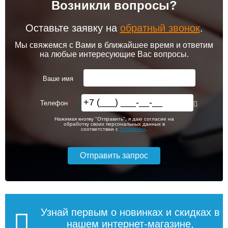
Возникли вопросы?
102 256
103 213
Комплект подключения
Модуль-адаптер itermic
конвектора прямой itermic
ITTB
ITFS
Оставьте заявку на
обратный звонок
.
Подробнее
Подробнее
Мы свяжемся с Вами в ближайшее время и ответим
на любые интересующие Вас вопросы.
itermic Конвектор
itermic Конвектор
внутрипольный
внутрипольный
5 150
6 200
ITTB.190.400.3900
ITTB.190.400.4000
Ваше имя
Подробнее
Подробнее
Телефон
itermic Конвектор
itermic Конвектор
114 600
116 644
Нажимая кнопку "Отправить", я даю согласие на
внутрипольный
внутрипольный
обработку своих персональных данных в
ITTBZ.190.400.4900
ITTBZ.190.400.3100
соответствии с
Условиями
.
Подробнее
Подробнее
104 159
70 631
Комнатный термостат
Клапан радиаторный
Siemens RAA 31
Siemens VEN 115, угловой
1/2"
Подробнее
Подробнее
Узнай первым о новинках и скидках в
нашем интернет-магазине,
itermic Конвектор
itermic Конвектор