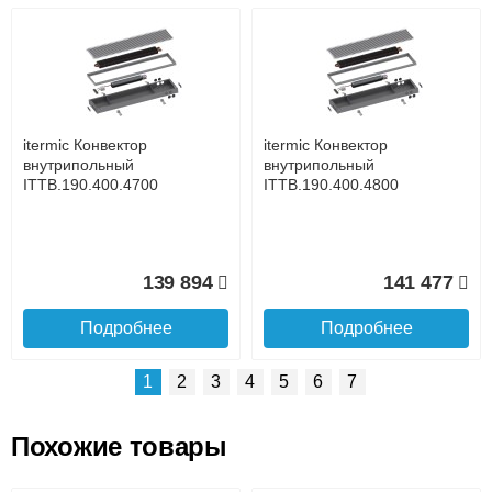
Возможные способы оплаты:
Доставка сантехники по Москве и Московской области
Наличный расчёт
Банковской картой на сайте в режиме реального
времени
Банковской картой при получении товара как при
доставке, так и самовывозом
Интернет-деньгами (Yandex-деньги, Web-money,
itermic Конвектор
itermic Конвектор
Qiwi-кошельки и другие).
внутрипольный
внутрипольный
Безналичный расчёт (возможно и с НДС)
ITTB.190.400.4700
ITTB.190.400.4800
подробнее...
Подробнее об оплате
139 894
141 477
Подробнее
Подробнее
1
2
3
4
5
6
7
Похожие товары
Подъем на этаж.