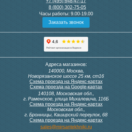
3 150
3 300
+7 (495) 648-47-17
8 (800) 302-75-05
Подробнее
Подробнее
Часы работы:
9.00-19.00
Заказать звонок
itermic Конвектор
itermic Конвектор
внутрипольный
внутрипольный
ITTBZ.190.400.4000
ITTBZ.190.400.4100
84 953
85 910
Контроллер Siemens RDG
Контроллер Siemens RDF
Адреса магазинов:
100T, 230В (накладной,
300, 230В (врезной - квадр.
140000, Москва,
расписание, упр.с пульта)
коробка)
Подробнее
Подробнее
Новорязанское шоссе 25 км, ст16
Схема проезда на Яндекс-картах
Схема проезда на Google-картах
140108, Московская обл.,
28 000
9 700
г. Раменское, улица Михалевича, 116Б
Схема проезда на Яндекс-картах
Московская обл.,
Подробнее
Подробнее
г. Бронницы, Каширский переулок, 68
Схема проезда на Яндекс-картах
itermic Конвектор
itermic Конвектор
sales@mirsantekhniki.ru
внутрипольный
внутрипольный