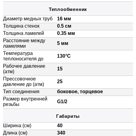
Теплообменник
Диаметр медных труб
16 мм
Толщина стенок
0.5 см
Толщина ламелей
0.35 мм
Расстояние между
5 мм
ламелями
Температура
130°C
теплоносителя до
Рабочее давление
15
(атм)
Прессовочное
25
давление до (атм)
Тип соединения
боковое, торцевое
Размер внутренней
G1/2
резьбы
Габариты
Ширина (см)
40
Длина (см)
340