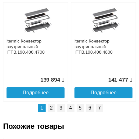
Возможные способы оплаты:
Доставка сантехники по Москве и Московской области
Наличный расчёт
Банковской картой на сайте в режиме реального
времени
Банковской картой при получении товара как при
доставке, так и самовывозом
Интернет-деньгами (Yandex-деньги, Web-money,
itermic Конвектор
itermic Конвектор
Qiwi-кошельки и другие).
внутрипольный
внутрипольный
Безналичный расчёт (возможно и с НДС)
ITTB.190.400.4700
ITTB.190.400.4800
подробнее...
Подробнее об оплате
139 894
141 477
Подробнее
Подробнее
1
2
3
4
5
6
7
Похожие товары
Подъем на этаж.