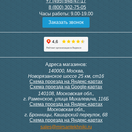
28 000
3 600
+7 (495) 648-47-17
8 (800) 302-75-05
Подробнее
Подробнее
Часы работы:
9.00-19.00
Заказать звонок
itermic Конвектор
itermic Конвектор
внутрипольный
внутрипольный
ITTBZ.190.400.4000
ITTBZ.190.400.4100
84 953
85 910
Темоголовка Siemens
Контроллер Siemens RAB
Адреса магазинов:
RTN51
11, 230В (механ.)
140000, Москва,
Подробнее
Подробнее
Новорязанское шоссе 25 км, ст16
Схема проезда на Яндекс-картах
Схема проезда на Google-картах
140108, Московская обл.,
3 950
6 000
г. Раменское, улица Михалевича, 116Б
Схема проезда на Яндекс-картах
Московская обл.,
Подробнее
Подробнее
г. Бронницы, Каширский переулок, 68
Схема проезда на Яндекс-картах
itermic Конвектор
itermic Конвектор
sales@mirsantekhniki.ru
внутрипольный
внутрипольный