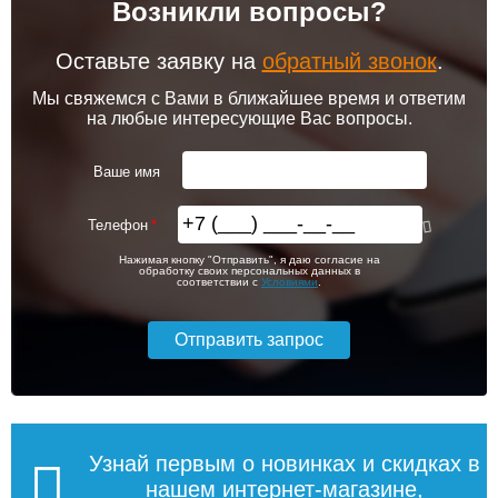
Возникли вопросы?
102 256
103 213
Клапан радиаторный
Привод клапана Siemens
Siemens ADN 15, прямой
STA23HD
1/2"
Оставьте заявку на
обратный звонок
.
Подробнее
Подробнее
Мы свяжемся с Вами в ближайшее время и ответим
на любые интересующие Вас вопросы.
itermic Конвектор
itermic Конвектор
внутрипольный
внутрипольный
3 150
5 600
ITTB.190.400.3900
ITTB.190.400.4000
Ваше имя
Подробнее
Подробнее
Телефон
itermic Конвектор
itermic Конвектор
114 600
116 644
Нажимая кнопку "Отправить", я даю согласие на
внутрипольный
внутрипольный
обработку своих персональных данных в
ITTBZ.190.400.4900
ITTBZ.190.400.3100
соответствии с
Условиями
.
Подробнее
Подробнее
104 159
70 631
Клапан радиаторный
Комнатный термостат
Siemens VUN 215, осевой
Siemens RAA 31
1/2"
Подробнее
Подробнее
Узнай первым о новинках и скидках в
нашем интернет-магазине,
itermic Конвектор
itermic Конвектор