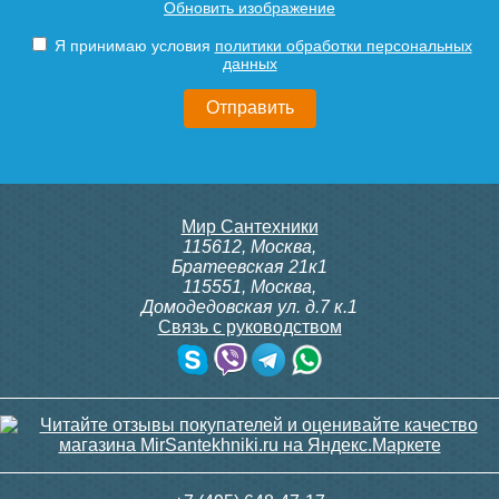
Обновить изображение
600Т, 230В (врезной - кругл.
ITTB на DIN рейку
коробка, расписание, упр.с
Подробнее
Подробнее
Я принимаю условия
политики обработки персональных
пульта)
данных
20 750
23 500
Подробнее
Подробнее
itermic Конвектор
itermic Конвектор
Мир Сантехники
внутрипольный
внутрипольный
115612
,
Москва
,
ITTBZ.190.400.3800
ITTBZ.190.400.3900
Братеевская 21к1
115551
,
Москва
,
Домодедовская ул. д.7 к.1
Связь с руководством
82 742
83 688
Контроллер Siemens RDG
ИК пульт управления
100T, 230В (накладной,
Siemens IRA 211
расписание, упр.с пульта)
Подробнее
Подробнее