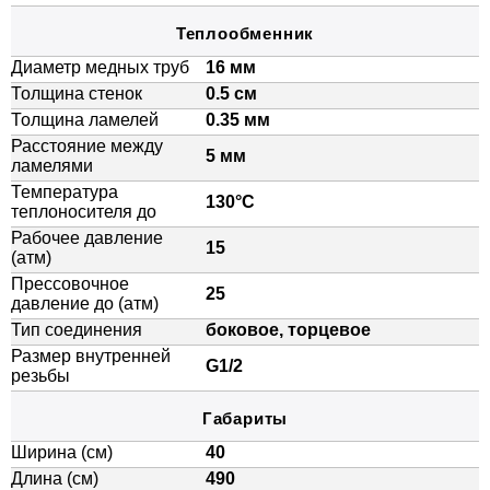
Теплообменник
Диаметр медных труб
16 мм
Толщина стенок
0.5 см
Толщина ламелей
0.35 мм
Расстояние между
5 мм
ламелями
Температура
130°C
теплоносителя до
Рабочее давление
15
(атм)
Прессовочное
25
давление до (атм)
Тип соединения
боковое, торцевое
Размер внутренней
G1/2
резьбы
Габариты
Ширина (см)
40
Длина (см)
490