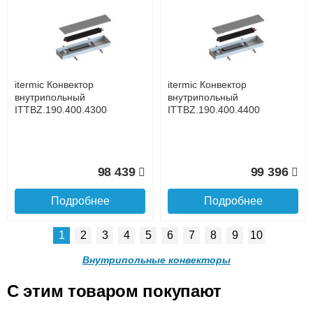
itermic Конвектор
itermic Конвектор
внутрипольный
внутрипольный
ITTB.190.400.3300
ITTB.190.400.3400
до подъезда
услуга платная
возможность
itermic Конвектор
itermic Конвектор
105 105
106 688
внутрипольный
внутрипольный
ITTBZ.190.400.4300
ITTBZ.190.400.4400
Подробнее
Подробнее
Доставка в регионы России.
98 439
99 396
Подробнее
Подробнее
1
2
3
4
5
6
7
8
9
10
itermic Конвектор
itermic Конвектор
внутрипольный
внутрипольный
Внутрипольные конвекторы
ITTB.190.400.3500
ITTB.190.400.3600
C этим товаром покупают