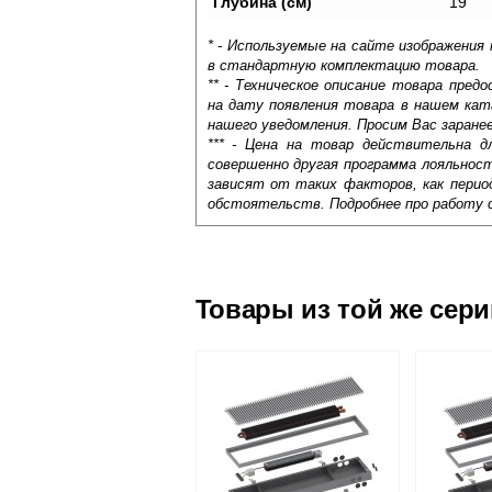
Глубина (см)
19
* - Используемые на сайте изображения
в стандартную комплектацию товара.
** - Техническое описание товара пре
на дату появления товара в нашем кат
нашего уведомления. Просим Вас заране
*** - Цена на товар действительна д
совершенно другая программа лояльнос
зависят от таких факторов, как период
обстоятельств. Подробнее про работу 
Самовывоз.
Оставьте отзыв
Доставка сантехники по Москве и Мос
Возможные способы оплаты:
Товары из той же сер
Наличный расчёт
Банковской картой на сайте в ре
Банковской картой при получении 
Интернет-деньгами (Yandex-деньги
Безналичный расчёт (возможно и
Подъем на этаж.