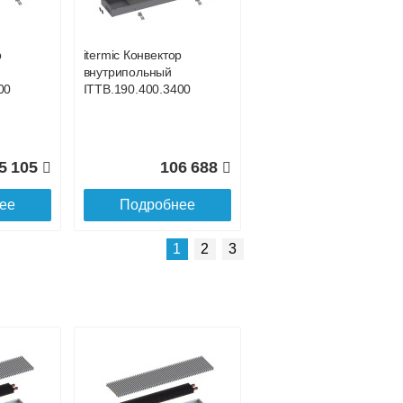
р
itermic Конвектор
внутрипольный
00
ITTB.190.400.3400
5 105
106 688
ее
Подробнее
Подробнее о доставке
1
2
3