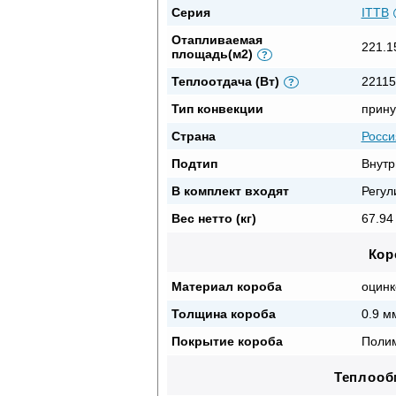
Серия
ITTB
Отапливаемая
221.1
площадь(м2)
?
Теплоотдача (Вт)
22115
?
Тип конвекции
прину
Страна
Росси
Подтип
Внутр
В комплект входят
Регул
Вес нетто (кг)
67.94 
Кор
Материал короба
оцинк
Толщина короба
0.9 м
Покрытие короба
Полим
Теплооб