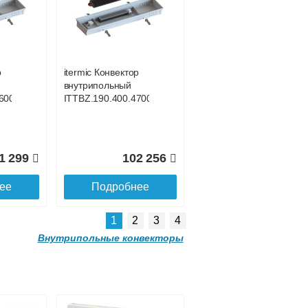
р
itermic Конвектор
внутрипольный
00
ITTB.190.400.3900
р
itermic Конвектор
внутрипольный
3 018
114 600
600
ITTBZ.190.400.4700
ее
Подробнее
1 299
102 256
ее
Подробнее
1
2
3
4
Внутрипольные конвекторы
р
00