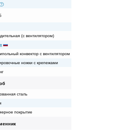
?
5
дительная (с вентилятором)
я
ипольный конвектор с вентилятором
ировочные ножки с крепежами
кг
об
ованная сталь
м
ерное покрытие
менник