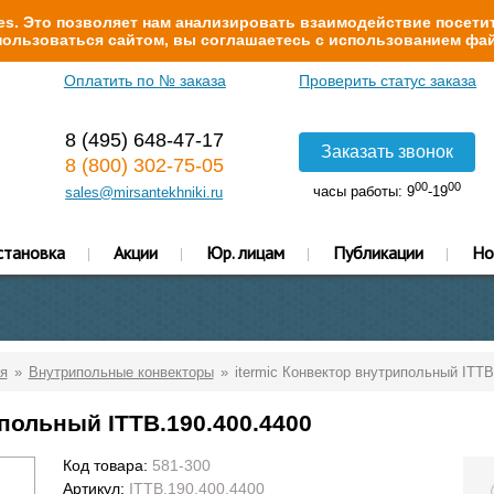
s. Это позволяет нам анализировать взаимодействие посетит
ользоваться сайтом, вы соглашаетесь с использованием фай
Оплатить по № заказа
Проверить статус заказа
8 (495) 648-47-17
Заказать звонок
8 (800) 302-75-05
00
00
часы работы: 9
-19
sales@mirsantekhniki.ru
становка
Акции
Юр. лицам
Публикации
Но
я
Внутрипольные конвекторы
itermic Конвектор внутрипольный ITTB
ипольный ITTB.190.400.4400
Код товара:
581-300
Артикул:
ITTB.190.400.4400