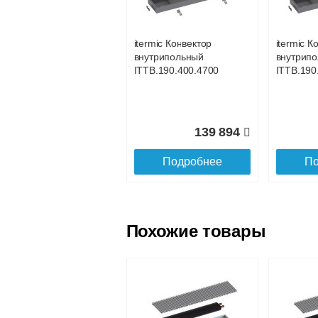
услуга платная
возможность
itermic Конвектор
itermic К
внутрипольный
внутрип
Доставка в регионы России.
ITTB.190.400.4700
ITTB.190
139 894
Подробнее
По
Похожие товары