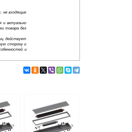
, не входящие
я и актуально
ки товара без
лиц действует
шую сторону и
собенностей и
Подробнее об оплате