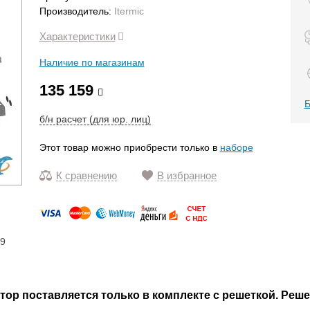
Производитель:
Itermic
Характеристики
Наличие по магазинам
135 159
Б
б/н расчет (для юр. лиц)
Этот товар можно приобрести только в
наборе
К сравнению
В избранное
19
р поставляется только в комплекте с решеткой. Реше