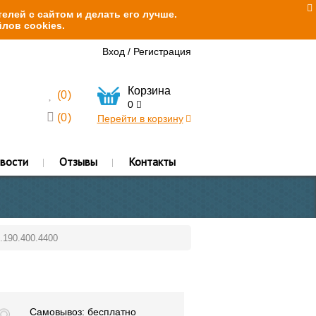
елей с сайтом и делать его лучше.
лов cookies.
Вход
/
Регистрация
Корзина
(
0
)
0
(
0
)
Перейти в корзину
вости
Отзывы
Контакты
.190.400.4400
Самовывоз: бесплатно