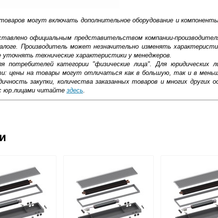
 товаров могут включать дополнительное оборудование и компоненты
доставлено официальным представительством компании-производител
алоге. Производитель может незначительно изменять характеристи
е уточнять технические характеристики у менеджеров.
ля потребителей категории "физические лица". Для юридических 
ти: цены на товары могут отличаться как в большую, так и в мень
ичность закупки, количества заказанных товаров и многих других о
с юр.лицами читайте
здесь
.
ковской области
ии
жиме реального времени
товара как при доставке, так и самовывозом
, Web-money, Qiwi-кошельки и другие).
 с НДС)
подробнее...