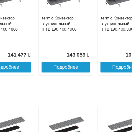
до подъезда
онвектор
itermic Конвектор
itermic Конвекто
ольный
внутрипольный
внутрипольный
.400.4800
ITTB.190.400.4900
ITTB.190.400.33
141 477
143 059
10
дробнее
Подробнее
Подробн