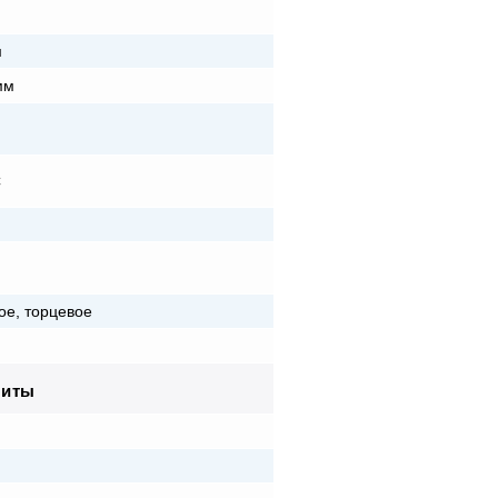
м
м
мм
C
ое, торцевое
риты