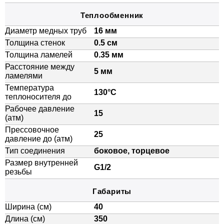
Теплообменник
Диаметр медных труб
16 мм
Толщина стенок
0.5 см
Толщина ламелей
0.35 мм
Расстояние между
5 мм
ламелями
Температура
130°C
теплоносителя до
Рабочее давление
15
(атм)
Прессовочное
25
давление до (атм)
Тип соединения
боковое, торцевое
Размер внутренней
G1/2
резьбы
Габариты
Ширина (см)
40
Длина (см)
350