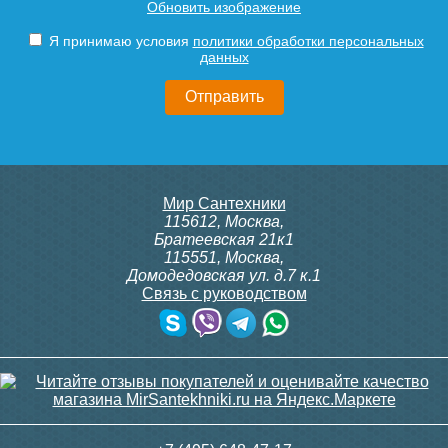
Обновить изображение
600Т, 230В (врезной - кругл.
ITTB на DIN рейку
коробка, расписание, упр.с
Подробнее
Подробнее
Я принимаю условия
политики обработки персональных
пульта)
данных
20 750
23 500
Подробнее
Подробнее
itermic Конвектор
itermic Конвектор
Мир Сантехники
внутрипольный
внутрипольный
115612
,
Москва
,
ITTBZ.190.400.3800
ITTBZ.190.400.3900
Братеевская 21к1
115551
,
Москва
,
Домодедовская ул. д.7 к.1
Связь с руководством
82 742
83 688
Контроллер Siemens RDG
ИК пульт управления
100T, 230В (накладной,
Siemens IRA 211
расписание, упр.с пульта)
Подробнее
Подробнее