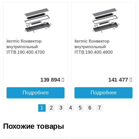
Возможные способы оплаты:
Доставка сантехники по Москве и Московской области
Наличный расчёт
Банковской картой на сайте в режиме реального
времени
Банковской картой при получении товара как при
доставке, так и самовывозом
Интернет-деньгами (Yandex-деньги, Web-money,
itermic Конвектор
itermic Конвектор
Qiwi-кошельки и другие).
внутрипольный
внутрипольный
Безналичный расчёт (возможно и с НДС)
ITTB.190.400.4700
ITTB.190.400.4800
подробнее...
Подробнее об оплате
139 894
141 477
Подробнее
Подробнее
1
2
3
4
5
6
7
Похожие товары
Подъем на этаж.