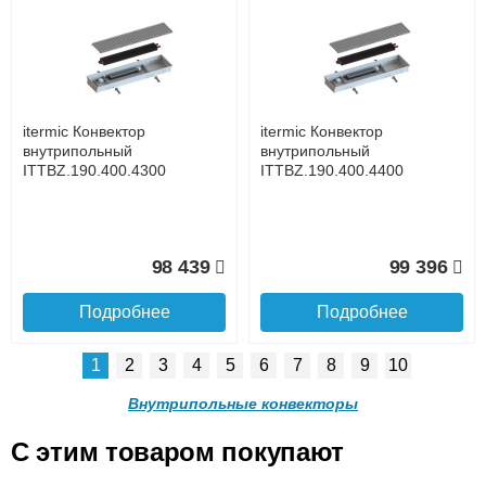
itermic Конвектор
itermic Конвектор
внутрипольный
внутрипольный
ITTB.190.400.4900
ITTB.190.400.3300
до подъезда
услуга платная
возможность
itermic Конвектор
itermic Конвектор
143 059
105 105
внутрипольный
внутрипольный
ITTBZ.190.400.4300
ITTBZ.190.400.4400
Подробнее
Подробнее
Доставка в регионы России.
98 439
99 396
Подробнее
Подробнее
1
2
3
4
5
6
7
8
9
10
itermic Конвектор
itermic Конвектор
внутрипольный
внутрипольный
Внутрипольные конвекторы
ITTB.190.400.3400
ITTB.190.400.3600
C этим товаром покупают