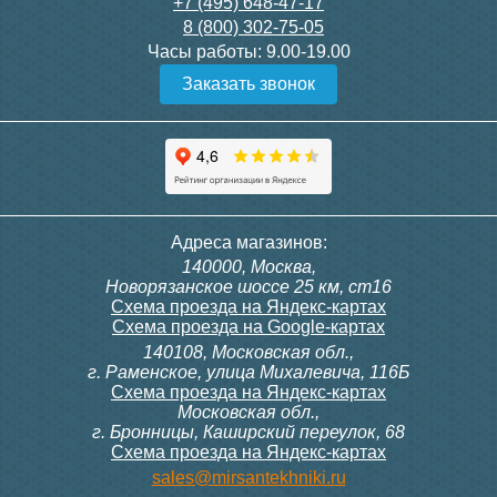
28 000
3 600
+7 (495) 648-47-17
8 (800) 302-75-05
Подробнее
Подробнее
Часы работы:
9.00-19.00
Заказать звонок
itermic Конвектор
itermic Конвектор
внутрипольный
внутрипольный
ITTBZ.190.400.4000
ITTBZ.190.400.4100
84 953
85 910
Темоголовка Siemens
Контроллер Siemens RAB
Адреса магазинов:
RTN51
11, 230В (механ.)
140000, Москва,
Подробнее
Подробнее
Новорязанское шоссе 25 км, ст16
Схема проезда на Яндекс-картах
Схема проезда на Google-картах
140108, Московская обл.,
3 950
6 000
г. Раменское, улица Михалевича, 116Б
Схема проезда на Яндекс-картах
Московская обл.,
Подробнее
Подробнее
г. Бронницы, Каширский переулок, 68
Схема проезда на Яндекс-картах
itermic Конвектор
itermic Конвектор
sales@mirsantekhniki.ru
внутрипольный
внутрипольный