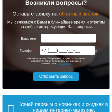
Возникли вопросы?
102 256
103 213
Клапан радиаторный
Привод клапана Siemens
Siemens ADN 15, прямой
STA23HD
1/2"
Оставьте заявку на
обратный звонок
.
Подробнее
Подробнее
Мы свяжемся с Вами в ближайшее время и ответим
на любые интересующие Вас вопросы.
itermic Конвектор
itermic Конвектор
внутрипольный
внутрипольный
3 150
5 600
ITTB.190.400.3900
ITTB.190.400.4000
Ваше имя
Подробнее
Подробнее
Телефон
itermic Конвектор
itermic Конвектор
114 600
116 644
Нажимая кнопку "Отправить", я даю согласие на
внутрипольный
внутрипольный
обработку своих персональных данных в
ITTBZ.190.400.4900
ITTBZ.190.400.3100
соответствии с
Условиями
.
Подробнее
Подробнее
104 159
70 631
Клапан радиаторный
Комнатный термостат
Siemens VUN 215, осевой
Siemens RAA 31
1/2"
Подробнее
Подробнее
Узнай первым о новинках и скидках в
нашем интернет-магазине,
itermic Конвектор
itermic Конвектор