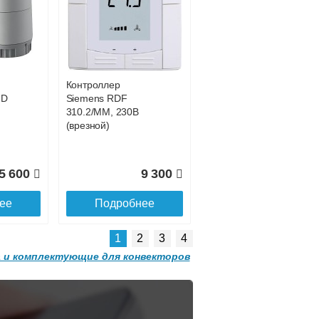
Конвектор
 с
ITT.080.200.1200 с
1 914
80 011
решеткой
GRILL.SGW-20-
ее
Подробнее
1200 орех
Контроллер
2 501
32 501
HD
Siemens RDF
310.2/MM, 230В
ее
Подробнее
(врезной)
5 600
9 300
ее
Подробнее
1
2
3
4
 и комплектующие для конвекторов
Конвектор
 с
ITT.080.200.1300 с
решеткой