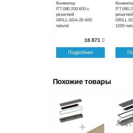
Конвектор
Конвекто
ITT.080.200.600 с
ITT.080.
Доставка в регионы России.
решеткой
решетко
GRILL.SGA-20-600
GRILL.S
natural
1200 natu
16 871
Подробнее
По
Похожие товары
Конвектор
Конвекто
ITT.080.200.800 с
ITT.080.2
решеткой
решетко