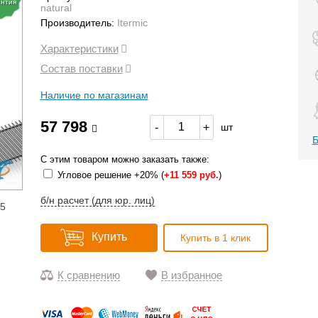
антия
natural
Производитель:
Itermic
Характеристики
Состав поставки
Наличие по магазинам
57 798
-
+
шт
Б
С этим товаром можно заказать также:
Угловое решение +20% (
+
11 559 руб.
)
б/н расчет (для юр. лиц)
15
Купить
Купить в 1 клик
К сравнению
В избранное