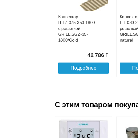
GRILL.SGA-20-800
GRILL.S
natural
natural
Конвектор
Конвекто
ITTZ.075.350.1800
ITT.080.2
21 017
с решеткой
решетко
GRILL.SGZ-35-
GRILL.S
Подробнее
По
1800/Gold
natural
42 786
Подробнее
По
C этим товаром покуп
Конвектор
Конвекто
ITT.080.200.4200 с
ITT.080.
решеткой
решетко
GRILL.SGA-20-
GRILL.S
4200 natural
4100 natu