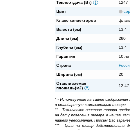
Теплоотдача (Вт)
1247
?
Цвет
се
Класс конвекторов
флаг
Высота (см)
13.4
Длина (см)
280
Глубина (см)
13.4
Гарантия
10 ле
Страна
Росси
Ширина (см)
20
Отапливаемая
12.47
площадь(м2)
?
* - Используемые на сайте изображения
в стандартную комплектацию товара.
** - Техническое описание товара пре
на дату появления товара в нашем кат
нашего уведомления. Просим Вас заране
*** - Цена на товар действительна д