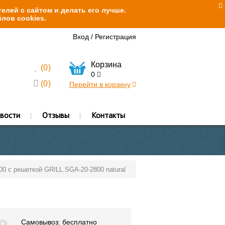
елей с сайтом и делать его лучше.
лов cookies.
Вход
/
Регистрация
Корзина
(
0
)
0
(
0
)
Перейти в корзину
вости
Отзывы
Контакты
00 с решеткой GRILL.SGA-20-2800 natural
Самовывоз: бесплатно