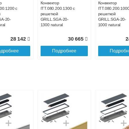
р
Конвектор
Конвектор
200.1200 с
ITT.080.200.1300 с
ITT.080.200.1000
й
решеткой
решеткой
GA-20-
GRILL.SGA-20-
GRILL.SGA-20-
ral
1300 natural
1000 natural
28 142
30 665
2
дробнее
Подробнее
Подробн
р
Конвектор
Конвектор
00.700 с
ITT.080.200.1100 с
ITT.080.200.4400
й
решеткой
решеткой