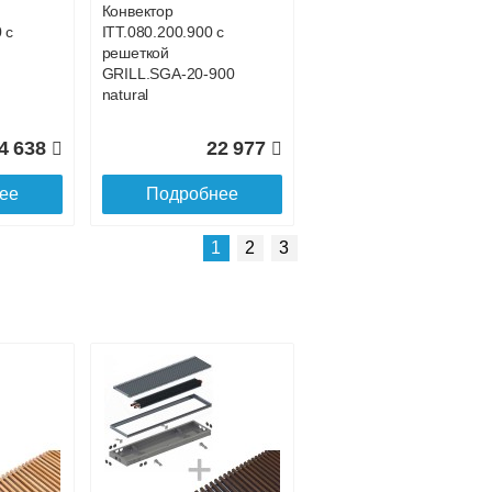
Конвектор
 с
ITT.080.200.900 с
решеткой
GRILL.SGA-20-900
natural
4 638
22 977
ее
Подробнее
Подробнее о доставке
1
2
3
Конвектор
 с
ITT.080.200.4300 с
решеткой