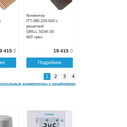
GRILL.SGA-20-
4300 natural
Конвектор
с
ITT.080.200.600 с
3 185
91 285
решеткой
GRILL.SGW-20-
ее
Подробнее
600 орех
9 415
19 415
ее
Подробнее
1
2
3
4
ипольные конвекторы с решётками
Конвектор
 с
ITT.080.200.3800 с
решеткой
GRILL.SGA-20-
3800 natural