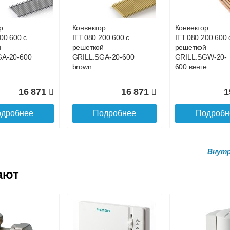
GA-20-700
GRILL.SGA-20-
GRILL.SGA-20-
1100 natural
4400 natural
р
Конвектор
Конвектор
00.600 с
ITT.080.200.600 с
ITT.080.200.600 
19 056
26 519
9
й
решеткой
решеткой
GA-20-600
GRILL.SGA-20-600
GRILL.SGW-20-
дробнее
Подробнее
Подробн
brown
600 венге
16 871
16 871
1
дробнее
Подробнее
Подробн
Внутр
ают
р
Конвектор
Конвектор
200.4100 с
ITT.080.200.4000 с
ITT.080.200.3900
й
решеткой
решеткой
GA-20-
GRILL.SGA-20-
GRILL.SGA-20-
ral
4000 natural
3900 natural