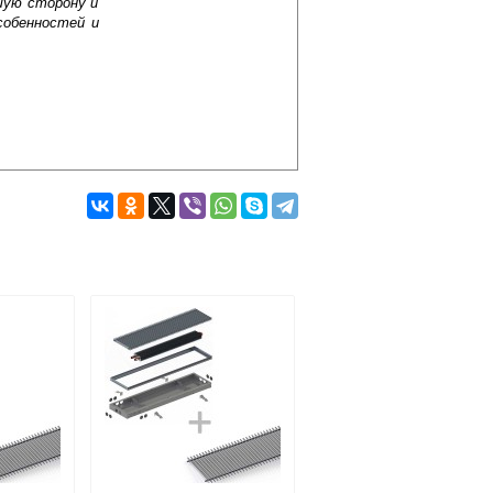
шую сторону и
собенностей и
Подробнее об оплате