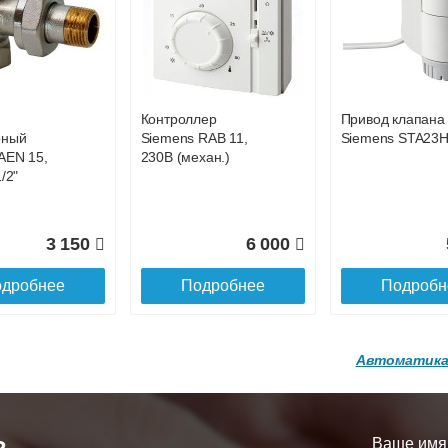
р
Конвектор
Конвектор
00.600 с
ITT.080.200.1200 с
ITT.080.200.1200
86 301
84 396
8
й
решеткой
решеткой
GA-20-600
GRILL.SGA-20-
GRILL.SGW-20-
дробнее
Подробнее
Подробн
1200 brown
1200 венге
Контроллер
Привод клапана
16 871
28 142
3
рный
Siemens RAB 11,
Siemens STA23
AEN 15,
230В (механ.)
дробнее
Подробнее
Подробн
/2"
3 150
6 000
дробнее
Подробнее
Подробн
Автоматика
р
Конвектор
Конвектор
200.1300 с
ITT.080.200.1200 с
ITT.080.200.1000
й
решеткой
решеткой
Ваше имя