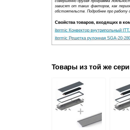
совершенно другая программа лояльнос
зависят от таких факторов, как период
обстоятельств. Подробнее про работу 
Свойства товаров, входящих в ко
itermic Конвектор внутрипольный ITT
itermic Решетка рулонная SGA-20-280
Самовывоз.
Оставьте отзыв
Доставка сантехники по Москве и Мос
Возможные способы оплаты:
Товары из той же сер
Наличный расчёт
Банковской картой на сайте в ре
Банковской картой при получении 
Интернет-деньгами (Yandex-деньги
Безналичный расчёт (возможно и
Подъем на этаж.
услуга платная
возможность