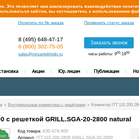
s. Это позволяет нам анализировать взаимодействие посетит
ользоваться сайтом, вы соглашаетесь с использованием фай
Оплатить по № заказа
Проверить статус заказа
8 (495) 648-47-17
Заказать звонок
8 (800) 302-75-05
00
00
часы работы: 9
-19
sales@mirsantekhniki.ru
становка
Акции
Юр. лицам
Публикации
Но
я
Внутрипольные конвекторы с решётками
Конвектор ITT.110.200.28
00 с решеткой GRILL.SGA-20-2800 natural
Код товара:
630-678-800
 лет
Артикул:
ITT.110.200.2800 GRILL.SGA-20-2800