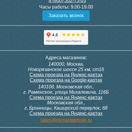
8 (800) 302-75-05
Подробнее
Подробнее
Часы работы:
9.00-19.00
Заказать звонок
Конвектор ITT.080.200.1300
Конвектор ITT.080.200.1000
с решеткой GRILL.SGW-20-
с решеткой GRILL.SGW-20-
1300 венге
1000 венге
35 326
28 391
Контроллер Siemens RDF
Комплект подключения
Адреса магазинов:
300, 230В (врезной - квадр.
конвектора прямой itermic
140000, Москва,
коробка)
ITFS
Подробнее
Подробнее
Новорязанское шоссе 25 км, ст16
Схема проезда на Яндекс-картах
Схема проезда на Google-картах
140108, Московская обл.,
9 700
5 150
г. Раменское, улица Михалевича, 116Б
Схема проезда на Яндекс-картах
Московская обл.,
Подробнее
Подробнее
г. Бронницы, Каширский переулок, 68
Схема проезда на Яндекс-картах
Конвектор ITT.080.200.1000
Конвектор ITT.080.200.900 с
sales@mirsantekhniki.ru
с решеткой GRILL.SGW-20-
решеткой GRILL.SGA-20-
1000 орех
900 natural