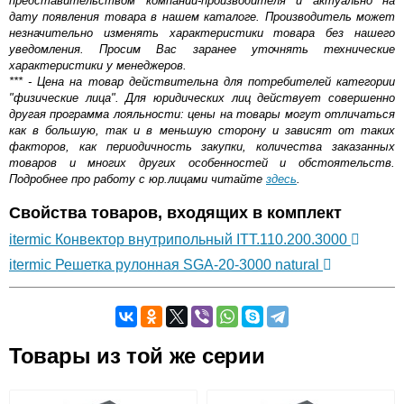
представительством компании-производителя и актуально на
дату появления товара в нашем каталоге. Производитель может
незначительно изменять характеристики товара без нашего
уведомления. Просим Вас заранее уточнять технические
характеристики у менеджеров.
*** - Цена на товар действительна для потребителей категории
"физические лица". Для юридических лиц действует совершенно
другая программа лояльности: цены на товары могут отличаться
как в большую, так и в меньшую сторону и зависят от таких
факторов, как периодичность закупки, количества заказанных
товаров и многих других особенностей и обстоятельств.
Подробнее про работу с юр.лицами читайте
здесь
.
Свойства товаров, входящих в комплект
itermic Конвектор внутрипольный ITT.110.200.3000
itermic Решетка рулонная SGA-20-3000 natural
Самовывоз.
Товары из той же серии
Оставьте отзыв
Возможные способы оплаты: