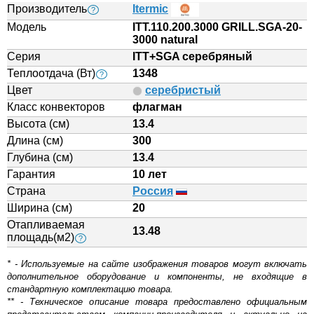
Производитель
Itermic
?
Модель
ITT.110.200.3000 GRILL.SGA-20-
3000 natural
Серия
ITT+SGA серебряный
Теплоотдача (Вт)
1348
?
Цвет
серебристый
Класс конвекторов
флагман
Высота (см)
13.4
Длина (см)
300
Глубина (см)
13.4
Гарантия
10 лет
Страна
Россия
Ширина (см)
20
Отапливаемая
13.48
площадь(м2)
?
* - Используемые на сайте изображения товаров могут включать
дополнительное оборудование и компоненты, не входящие в
стандартную комплектацию товара.
** - Техническое описание товара предоставлено официальным