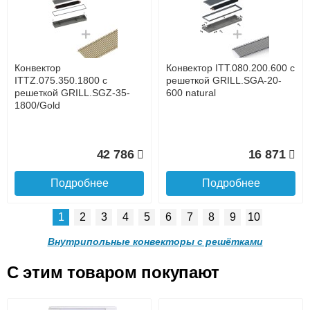
с решеткой GRILL.SGA-20-
с решеткой GRILL.SGA-20-
1300 natural
1000 natural
до подъезда
услуга платная
возможность
Конвектор
Конвектор ITT.080.200.600 с
30 665
24 638
ITTZ.075.350.1800 с
решеткой GRILL.SGA-20-
решеткой GRILL.SGZ-35-
600 natural
1800/Gold
Подробнее
Подробнее
Доставка в регионы России.
42 786
16 871
Подробнее
Подробнее
1
2
3
4
5
6
7
8
9
10
Конвектор ITT.080.200.900 с
Конвектор ITT.080.200.800 с
решеткой GRILL.SGA-20-
решеткой GRILL.SGA-20-
Внутрипольные конвекторы с решётками
900 natural
800 natural
C этим товаром покупают
Конвектор ITT.080.200.600 с
Конвектор ITT.080.200.600 с
решеткой GRILL.SGA-20-
решеткой GRILL.SGW-20-