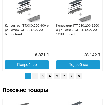
Доставка сантехники по Москве и Московской области
Наличный расчёт
Банковской картой на сайте в режиме реального
времени
Банковской картой при получении товара как при
доставке, так и самовывозом
Интернет-деньгами (Yandex-деньги, Web-money,
Конвектор ITT.080.200.600 с
Конвектор ITT.080.200.1200
Qiwi-кошельки и другие).
решеткой GRILL.SGA-20-
с решеткой GRILL.SGA-20-
Безналичный расчёт (возможно и с НДС)
600 natural
1200 natural
подробнее...
Подробнее об оплате
16 871
28 142
Подробнее
Подробнее
1
2
3
4
5
6
7
8
Похожие товары
Подъем на этаж.
Конвектор ITT.080.200.1300
Конвектор ITT.080.200.1000