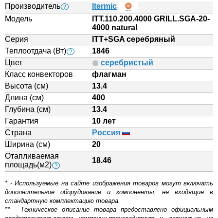
Производитель
Itermic
?
Модель
ITT.110.200.4000 GRILL.SGA-20-
4000 natural
Серия
ITT+SGA серебряный
Теплоотдача (Вт)
1846
?
Цвет
серебристый
Класс конвекторов
флагман
Высота (см)
13.4
Длина (см)
400
Глубина (см)
13.4
Гарантия
10 лет
Страна
Россия
Ширина (см)
20
Отапливаемая
18.46
площадь(м2)
?
* - Используемые на сайте изображения товаров могут включать
дополнительное оборудование и компоненты, не входящие в
стандартную комплектацию товара.
** - Техническое описание товара предоставлено официальным