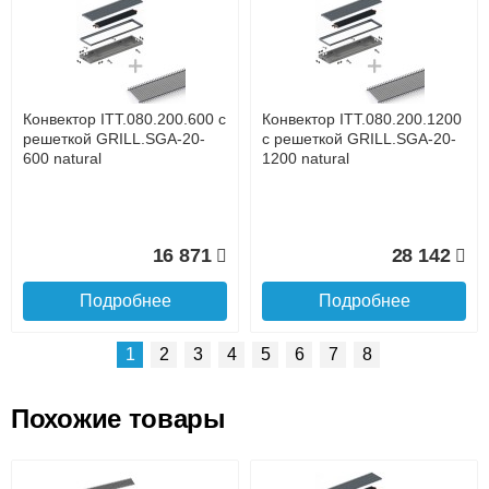
Доставка сантехники по Москве и Московской области
Наличный расчёт
Банковской картой на сайте в режиме реального
времени
Банковской картой при получении товара как при
доставке, так и самовывозом
Интернет-деньгами (Yandex-деньги, Web-money,
Конвектор ITT.080.200.600 с
Конвектор ITT.080.200.1200
Qiwi-кошельки и другие).
решеткой GRILL.SGA-20-
с решеткой GRILL.SGA-20-
Безналичный расчёт (возможно и с НДС)
600 natural
1200 natural
подробнее...
Подробнее об оплате
16 871
28 142
Подробнее
Подробнее
1
2
3
4
5
6
7
8
Похожие товары
Подъем на этаж.
Конвектор ITT.080.200.1300
Конвектор ITT.080.200.1000