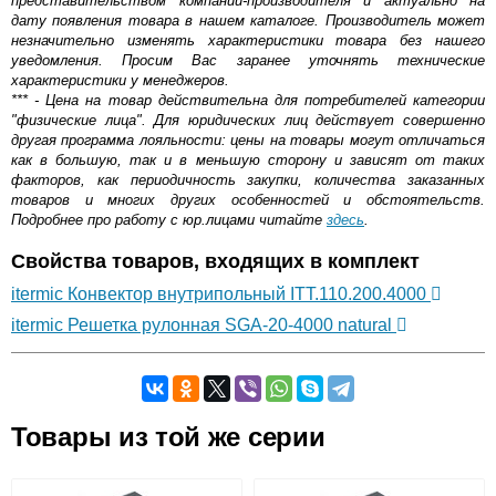
представительством компании-производителя и актуально на
дату появления товара в нашем каталоге. Производитель может
незначительно изменять характеристики товара без нашего
уведомления. Просим Вас заранее уточнять технические
характеристики у менеджеров.
*** - Цена на товар действительна для потребителей категории
"физические лица". Для юридических лиц действует совершенно
другая программа лояльности: цены на товары могут отличаться
как в большую, так и в меньшую сторону и зависят от таких
факторов, как периодичность закупки, количества заказанных
товаров и многих других особенностей и обстоятельств.
Подробнее про работу с юр.лицами читайте
здесь
.
Свойства товаров, входящих в комплект
itermic Конвектор внутрипольный ITT.110.200.4000
itermic Решетка рулонная SGA-20-4000 natural
Самовывоз.
Товары из той же серии
Оставьте отзыв
Возможные способы оплаты: