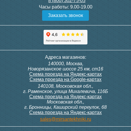
8 (800) 302-75-05
Подробнее
Подробнее
Часы работы:
9.00-19.00
Заказать звонок
Конвектор ITT.080.200.1300
Конвектор ITT.080.200.1000
с решеткой GRILL.SGW-20-
с решеткой GRILL.SGW-20-
1300 венге
1000 венге
35 326
28 391
Темоголовка Siemens
Контроллер Siemens RAB
Адреса магазинов:
RTN51
11, 230В (механ.)
140000, Москва,
Подробнее
Подробнее
Новорязанское шоссе 25 км, ст16
Схема проезда на Яндекс-картах
Схема проезда на Google-картах
140108, Московская обл.,
3 950
6 000
г. Раменское, улица Михалевича, 116Б
Схема проезда на Яндекс-картах
Московская обл.,
Подробнее
Подробнее
г. Бронницы, Каширский переулок, 68
Схема проезда на Яндекс-картах
Конвектор ITT.080.200.1000
Конвектор ITT.080.200.900 с
sales@mirsantekhniki.ru
с решеткой GRILL.SGW-20-
решеткой GRILL.SGA-20-
1000 орех
900 natural