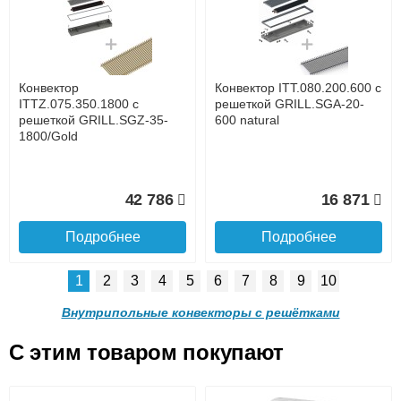
с решеткой GRILL.SGA-20-
с решеткой GRILL.SGA-20-
1300 natural
1000 natural
до подъезда
услуга платная
возможность
Конвектор
Конвектор ITT.080.200.600 с
30 665
24 638
ITTZ.075.350.1800 с
решеткой GRILL.SGA-20-
решеткой GRILL.SGZ-35-
600 natural
1800/Gold
Подробнее
Подробнее
Доставка в регионы России.
42 786
16 871
Подробнее
Подробнее
1
2
3
4
5
6
7
8
9
10
Конвектор ITT.080.200.900 с
Конвектор ITT.080.200.800 с
решеткой GRILL.SGA-20-
решеткой GRILL.SGA-20-
Внутрипольные конвекторы с решётками
900 natural
800 natural
C этим товаром покупают
Конвектор ITT.080.200.600 с
Конвектор ITT.080.200.600 с
решеткой GRILL.SGA-20-
решеткой GRILL.SGW-20-