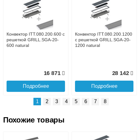
Доставка сантехники по Москве и Московской области
Наличный расчёт
Банковской картой на сайте в режиме реального
времени
Банковской картой при получении товара как при
доставке, так и самовывозом
Интернет-деньгами (Yandex-деньги, Web-money,
Конвектор ITT.080.200.600 с
Конвектор ITT.080.200.1200
Qiwi-кошельки и другие).
решеткой GRILL.SGA-20-
с решеткой GRILL.SGA-20-
Безналичный расчёт (возможно и с НДС)
600 natural
1200 natural
подробнее...
Подробнее об оплате
16 871
28 142
Подробнее
Подробнее
1
2
3
4
5
6
7
8
Похожие товары
Подъем на этаж.
Конвектор ITT.080.200.1300
Конвектор ITT.080.200.1000