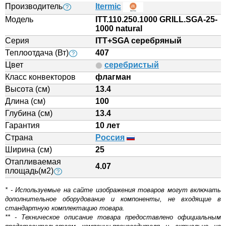
Производитель
Itermic
?
Модель
ITT.110.250.1000 GRILL.SGA-25-
1000 natural
Серия
ITT+SGA серебряный
Теплоотдача (Вт)
407
?
Цвет
серебристый
Класс конвекторов
флагман
Высота (см)
13.4
Длина (см)
100
Глубина (см)
13.4
Гарантия
10 лет
Страна
Россия
Ширина (см)
25
Отапливаемая
4.07
площадь(м2)
?
* - Используемые на сайте изображения товаров могут включать
дополнительное оборудование и компоненты, не входящие в
стандартную комплектацию товара.
** - Техническое описание товара предоставлено официальным