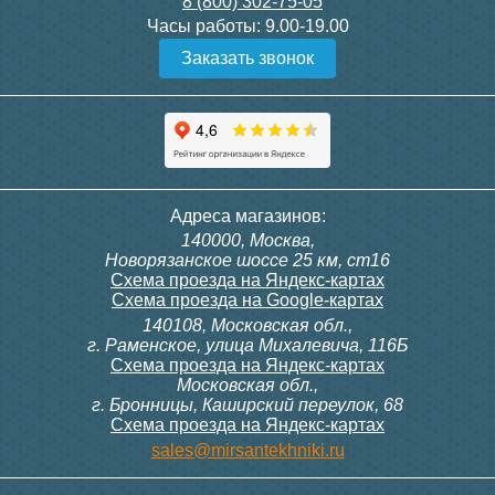
8 (800) 302-75-05
Подробнее
Подробнее
Часы работы:
9.00-19.00
Заказать звонок
Конвектор ITT.080.200.1300
Конвектор ITT.080.200.1000
с решеткой GRILL.SGW-20-
с решеткой GRILL.SGW-20-
1300 венге
1000 венге
35 326
28 391
Темоголовка Siemens
Контроллер Siemens RAB
Адреса магазинов:
RTN51
11, 230В (механ.)
140000, Москва,
Подробнее
Подробнее
Новорязанское шоссе 25 км, ст16
Схема проезда на Яндекс-картах
Схема проезда на Google-картах
140108, Московская обл.,
3 950
6 000
г. Раменское, улица Михалевича, 116Б
Схема проезда на Яндекс-картах
Московская обл.,
Подробнее
Подробнее
г. Бронницы, Каширский переулок, 68
Схема проезда на Яндекс-картах
Конвектор ITT.080.200.1000
Конвектор ITT.080.200.900 с
sales@mirsantekhniki.ru
с решеткой GRILL.SGW-20-
решеткой GRILL.SGA-20-
1000 орех
900 natural