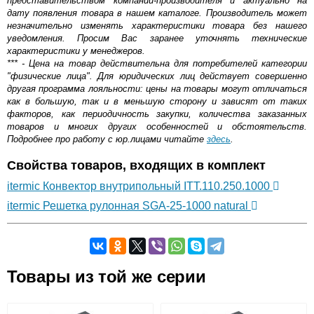
представительством компании-производителя и актуально на
дату появления товара в нашем каталоге. Производитель может
незначительно изменять характеристики товара без нашего
уведомления. Просим Вас заранее уточнять технические
характеристики у менеджеров.
*** - Цена на товар действительна для потребителей категории
"физические лица". Для юридических лиц действует совершенно
другая программа лояльности: цены на товары могут отличаться
как в большую, так и в меньшую сторону и зависят от таких
факторов, как периодичность закупки, количества заказанных
товаров и многих других особенностей и обстоятельств.
Подробнее про работу с юр.лицами читайте
здесь
.
Свойства товаров, входящих в комплект
itermic Конвектор внутрипольный ITT.110.250.1000
itermic Решетка рулонная SGA-25-1000 natural
Самовывоз.
Товары из той же серии
Оставьте отзыв
Возможные способы оплаты: