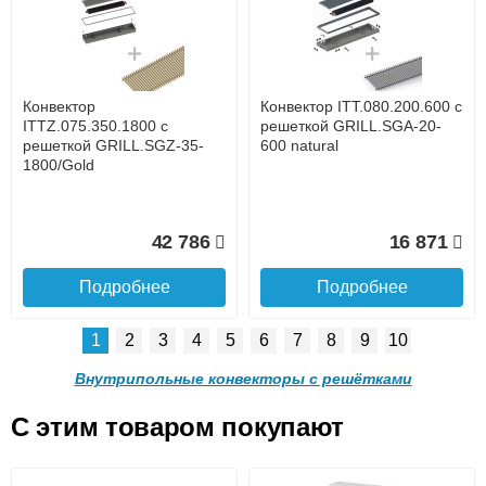
с решеткой GRILL.SGA-20-
с решеткой GRILL.SGA-20-
1300 natural
1000 natural
до подъезда
услуга платная
возможность
Конвектор
Конвектор ITT.080.200.600 с
30 665
24 638
ITTZ.075.350.1800 с
решеткой GRILL.SGA-20-
решеткой GRILL.SGZ-35-
600 natural
1800/Gold
Подробнее
Подробнее
Доставка в регионы России.
42 786
16 871
Подробнее
Подробнее
1
2
3
4
5
6
7
8
9
10
Конвектор ITT.080.200.900 с
Конвектор ITT.080.200.800 с
решеткой GRILL.SGA-20-
решеткой GRILL.SGA-20-
Внутрипольные конвекторы с решётками
900 natural
800 natural
C этим товаром покупают
Конвектор ITT.080.200.600 с
Конвектор ITT.080.200.600 с
решеткой GRILL.SGA-20-
решеткой GRILL.SGW-20-