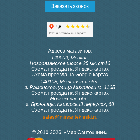
Заказать звонок
Конвектор ITT.080.200.1300
Конвектор ITT.080.200.1000
с решеткой GRILL.SGW-20-
с решеткой GRILL.SGW-20-
1300 венге
1000 венге
35 326
28 391
Клапан радиаторный
Модуль-адаптер itermic
Адреса магазинов:
Siemens AEN 15, угловой
ITTB на DIN рейку
140000, Москва,
1/2"
Подробнее
Подробнее
Новорязанское шоссе 25 км, ст16
Схема проезда на Яндекс-картах
Схема проезда на Google-картах
140108, Московская обл.,
3 150
23 500
г. Раменское, улица Михалевича, 116Б
Схема проезда на Яндекс-картах
Московская обл.,
Подробнее
Подробнее
г. Бронницы, Каширский переулок, 68
Схема проезда на Яндекс-картах
Конвектор ITT.080.200.1000
Конвектор ITT.080.200.900 с
sales@mirsantekhniki.ru
с решеткой GRILL.SGW-20-
решеткой GRILL.SGA-20-
1000 орех
900 natural
© 2010-2026. «Мир Сантехники»