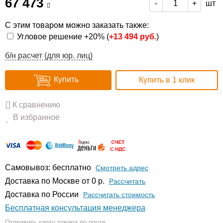
67 473
шт
-
+
С этим товаром можно заказать также:
Угловое решение +20% (
+
13 494 руб.
)
б/н расчет (для юр. лиц)
Купить
Купить в 1 клик
К сравнению
В избранное
Самовывоз: бесплатно
Смотреть адрес
Доставка по Москве от 0 р.
Расcчитать
Доставка по России
Рассчитать стоимость
Бесплатная консультация менеджера
Отправить карту товара по почте