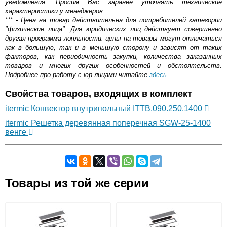
уведомления. Просим Вас заранее уточнять технические
характеристики у менеджеров.
*** - Цена на товар действительна для потребителей категории
"физические лица". Для юридических лиц действует совершенно
другая программа лояльности: цены на товары могут отличаться
как в большую, так и в меньшую сторону и зависят от таких
факторов, как периодичность закупки, количества заказанных
товаров и многих других особенностей и обстоятельств.
Подробнее про работу с юр.лицами читайте
здесь
.
Свойства товаров, входящих в комплект
itermic Конвектор внутрипольный ITTB.090.250.1400
itermic Решетка деревянная поперечная SGW-25-1400
венге
Самовывоз.
Товары из той же серии
Оставьте отзыв
Возможные способы оплаты:
Доставка сантехники по Москве и Московской области
Наличный расчёт