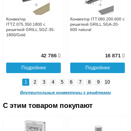
до подъезда
1300 венге
1200 венге
услуга платная
возможность
Конвектор
Конвектор ITT.080.200.600 с
62 684
57 730
ITTZ.075.350.1800 с
решеткой GRILL.SGA-20-
решеткой GRILL.SGZ-35-
600 natural
1800/Gold
Подробнее
Подробнее
Доставка в регионы России.
42 786
16 871
Подробнее
Подробнее
1
2
3
4
5
6
7
8
9
10
Конвектор
Конвектор
ITTB.090.250.1100 с
ITTB.090.250.1000 с
Внутрипольные конвекторы с решётками
решеткой GRILL.SGW-25-
решеткой GRILL.SGW-25-
1100 венге
1000 венге
C этим товаром покупают
Конвектор ITT.080.200.600 с
Конвектор ITT.080.200.600 с
47 495
45 170
решеткой GRILL.SGA-20-
решеткой GRILL.SGW-20-
Подробнее о доставке
600 brown
600 венге