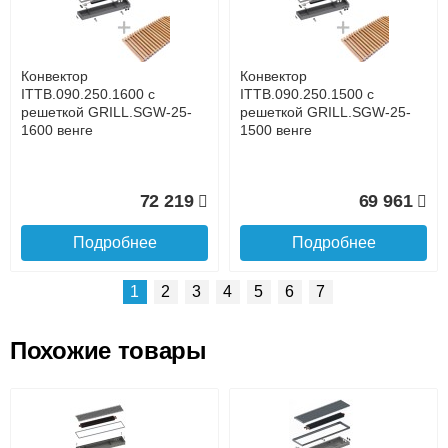
Банковской картой на сайте в режиме реального
времени
Банковской картой при получении товара как при
доставке, так и самовывозом
Интернет-деньгами (Yandex-деньги, Web-money,
Конвектор
Конвектор
Qiwi-кошельки и другие).
ITTB.090.250.1600 с
ITTB.090.250.1500 с
Безналичный расчёт (возможно и с НДС)
решеткой GRILL.SGW-25-
решеткой GRILL.SGW-25-
подробнее...
1600 венге
1500 венге
Подробнее об оплате
72 219
69 961
Подробнее
Подробнее
1
2
3
4
5
6
7
Похожие товары
Подъем на этаж.
Конвектор
Конвектор
ITTB.090.250.1300 с
ITTB.090.250.1200 с
решеткой GRILL.SGW-25-
решеткой GRILL.SGW-25-