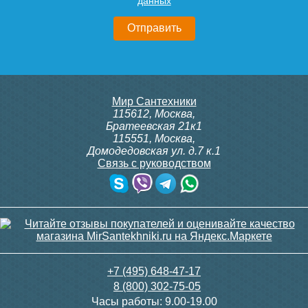
данных
21 750
5 600
Подробнее
Подробнее
Конвектор ITT.080.200.1300
Конвектор ITT.080.200.1300
Мир Сантехники
с решеткой GRILL.SGA-20-
с решеткой GRILL.SGA-20-
115612
,
Москва
,
1300 gold
1300 brown
Братеевская 21к1
115551
,
Москва
,
Домодедовская ул. д.7 к.1
Связь с руководством
30 665
30 665
Комнатный термостат
Контроллер Siemens RDF
Siemens RAA 31
600Т, 230В (врезной - кругл.
коробка, расписание, упр.с
Подробнее
Подробнее
пульта)
3 900
20 750
+7 (495) 648-47-17
8 (800) 302-75-05
Подробнее
Подробнее
Часы работы:
9.00-19.00