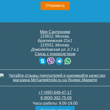
20 750
23 500
Подробнее
Подробнее
Конвектор ITT.080.200.1300
Конвектор ITT.080.200.1300
Мир Сантехники
с решеткой GRILL.SGA-20-
с решеткой GRILL.SGA-20-
115612
,
Москва
,
1300 gold
1300 brown
Братеевская 21к1
115551
,
Москва
,
Домодедовская ул. д.7 к.1
Связь с руководством
30 665
30 665
Контроллер Siemens RDG
ИК пульт управления
100T, 230В (накладной,
Siemens IRA 211
расписание, упр.с пульта)
Подробнее
Подробнее
28 000
3 600
+7 (495) 648-47-17
8 (800) 302-75-05
Подробнее
Подробнее
Часы работы:
9.00-19.00