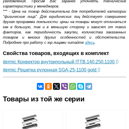
уведомления. Просим Вас заранее уточнять технические
характеристики у менеджеров.
*** - Цена на товар действительна для потребителей категории
"физические лица". Для юридических лиц действует совершенно
другая программа лояльности: цены на товары могут отличаться
как в большую, так и в меньшую сторону и зависят от таких
факторов, как периодичность закупки, количества заказанных
товаров и многих других особенностей и обстоятельств.
Подробнее про работу с юр.лицами читайте
здесь
.
Свойства товаров, входящих в комплект
itermic Конвектор внутрипольный ITTB.140.250.1100
itermic Решетка рулонная SGA-25-1100 gold
Самовывоз.
Товары из той же серии
Оставьте отзыв
Возможные способы оплаты:
Доставка сантехники по Москве и Московской области
Наличный расчёт
Банковской картой на сайте в режиме реального