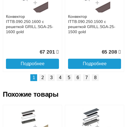
времени
Банковской картой при получении товара как при
доставке, так и самовывозом
Интернет-деньгами (Yandex-деньги, Web-money,
Конвектор
Конвектор
Qiwi-кошельки и другие).
ITTB.090.250.1600 с
ITTB.090.250.1500 с
Безналичный расчёт (возможно и с НДС)
решеткой GRILL.SGA-25-
решеткой GRILL.SGA-25-
подробнее...
1600 gold
1500 gold
Подробнее об оплате
67 201
65 208
Подробнее
Подробнее
1
2
3
4
5
6
7
8
Похожие товары
Подъем на этаж.
Конвектор
Конвектор
ITTB.090.250.1400 с
ITTB.090.250.1300 с
решеткой GRILL.SGA-25-
решеткой GRILL.SGA-25-
до подъезда
1400 gold
1300 gold