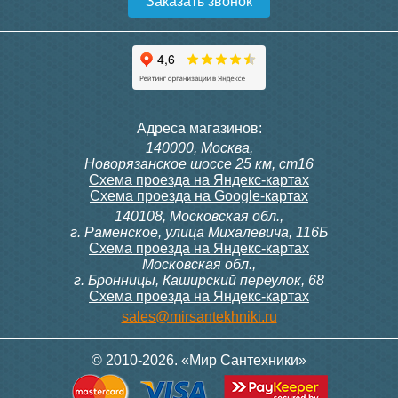
Заказать звонок
Конвектор ITT.080.200.1300
Конвектор ITT.080.200.1000
с решеткой GRILL.SGW-20-
с решеткой GRILL.SGW-20-
1300 венге
1000 венге
35 326
28 391
Темоголовка Siemens
Контроллер Siemens RAB
Адреса магазинов:
RTN51
11, 230В (механ.)
140000, Москва,
Подробнее
Подробнее
Новорязанское шоссе 25 км, ст16
Схема проезда на Яндекс-картах
Схема проезда на Google-картах
140108, Московская обл.,
3 950
6 000
г. Раменское, улица Михалевича, 116Б
Схема проезда на Яндекс-картах
Московская обл.,
Подробнее
Подробнее
г. Бронницы, Каширский переулок, 68
Схема проезда на Яндекс-картах
Конвектор ITT.080.200.1000
Конвектор ITT.080.200.900 с
sales@mirsantekhniki.ru
с решеткой GRILL.SGW-20-
решеткой GRILL.SGA-20-
1000 орех
900 natural
© 2010-2026. «Мир Сантехники»