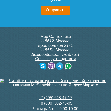
данных
9 300
3 600
Подробнее
Подробнее
Конвектор ITT.080.200.1300
Конвектор ITT.080.200.1300
Мир Сантехники
с решеткой GRILL.SGA-20-
с решеткой GRILL.SGA-20-
115612
,
Москва
,
1300 gold
1300 brown
Братеевская 21к1
115551
,
Москва
,
Домодедовская ул. д.7 к.1
Связь с руководством
30 665
30 665
Клапан радиаторный
Клапан радиаторный
Siemens ADN 15, прямой
Siemens VDN 115, прямой
1/2"
1/2"
Подробнее
Подробнее
3 150
3 300
+7 (495) 648-47-17
8 (800) 302-75-05
Подробнее
Подробнее
Часы работы:
9.00-19.00