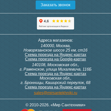
Заказать звонок
Конвектор ITT.080.200.1300
Конвектор ITT.080.200.1000
с решеткой GRILL.SGW-20-
с решеткой GRILL.SGW-20-
1300 венге
1000 венге
35 326
28 391
Контроллер Siemens RDG
Контроллер Siemens RDF
Адреса магазинов:
100T, 230В (накладной,
300, 230В (врезной - квадр.
140000, Москва,
расписание, упр.с пульта)
коробка)
Подробнее
Подробнее
Новорязанское шоссе 25 км, ст16
Схема проезда на Яндекс-картах
Схема проезда на Google-картах
140108, Московская обл.,
28 000
9 700
г. Раменское, улица Михалевича, 116Б
Схема проезда на Яндекс-картах
Московская обл.,
Подробнее
Подробнее
г. Бронницы, Каширский переулок, 68
Схема проезда на Яндекс-картах
Конвектор ITT.080.200.1000
Конвектор ITT.080.200.900 с
sales@mirsantekhniki.ru
с решеткой GRILL.SGW-20-
решеткой GRILL.SGA-20-
1000 орех
900 natural
© 2010-2026. «Мир Сантехники»