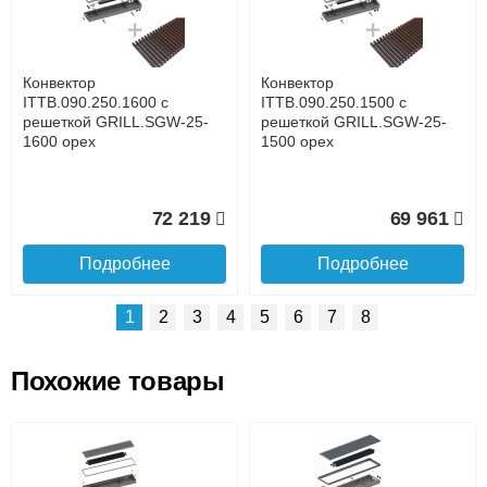
Банковской картой на сайте в режиме реального
времени
Банковской картой при получении товара как при
доставке, так и самовывозом
Интернет-деньгами (Yandex-деньги, Web-money,
Конвектор
Конвектор
Qiwi-кошельки и другие).
ITTB.090.250.1600 с
ITTB.090.250.1500 с
Безналичный расчёт (возможно и с НДС)
решеткой GRILL.SGW-25-
решеткой GRILL.SGW-25-
подробнее...
1600 орех
1500 орех
Подробнее об оплате
72 219
69 961
Подробнее
Подробнее
1
2
3
4
5
6
7
8
Похожие товары
Подъем на этаж.
Конвектор
Конвектор
ITTB.090.250.1400 с
ITTB.090.250.1300 с
решеткой GRILL.SGW-25-
решеткой GRILL.SGW-25-