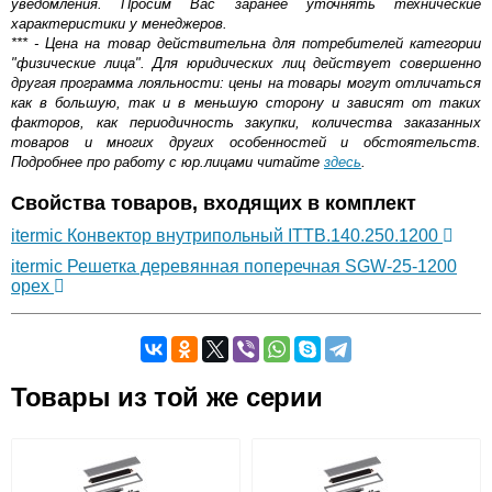
уведомления. Просим Вас заранее уточнять технические
характеристики у менеджеров.
*** - Цена на товар действительна для потребителей категории
"физические лица". Для юридических лиц действует совершенно
другая программа лояльности: цены на товары могут отличаться
как в большую, так и в меньшую сторону и зависят от таких
факторов, как периодичность закупки, количества заказанных
товаров и многих других особенностей и обстоятельств.
Подробнее про работу с юр.лицами читайте
здесь
.
Свойства товаров, входящих в комплект
itermic Конвектор внутрипольный ITTB.140.250.1200
itermic Решетка деревянная поперечная SGW-25-1200
орех
Самовывоз.
Товары из той же серии
Оставьте отзыв
Возможные способы оплаты:
Доставка сантехники по Москве и Московской области
Наличный расчёт