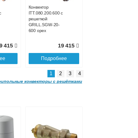
3200 орех
Конвектор
с
ITT.080.200.600 с
9 522
146 094
решеткой
GRILL.SGW-20-
ее
Подробнее
600 орех
9 415
19 415
ее
Подробнее
1
2
3
4
ипольные конвекторы с решётками
Конвектор
00
ITTB.090.250.2700
с решеткой
GRILL.SGW-25-
2700 орех
Конвектор
 с
ITT.080.200.1200 с
3 063
129 156