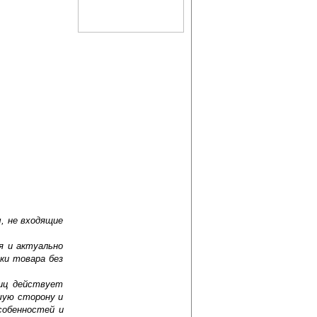
, не входящие
я и актуально
ки товара без
лиц действует
шую сторону и
собенностей и