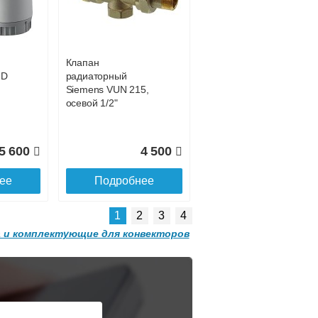
решеткой
GRILL.SGW-20-
ее
Подробнее
1200 орех
Клапан
2 501
32 501
HD
радиаторный
Siemens VUN 215,
ее
Подробнее
осевой 1/2"
5 600
4 500
ее
Подробнее
1
2
3
4
 и комплектующие для конвекторов
Конвектор
 с
ITT.080.200.1300 с
решеткой
GRILL.SGA-20-
1300 gold