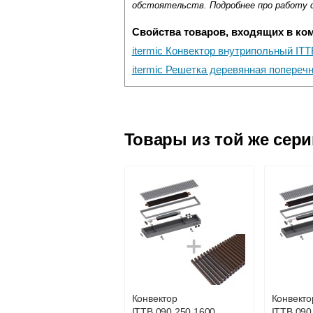
обстоятельств. Подробнее про работу 
Свойства товаров, входящих в ко
itermic Конвектор внутрипольный ITT
itermic Решетка деревянная попере
Самовывоз.
Оставьте отзыв
Доставка сантехники по Москве и Мос
Возможные способы оплаты:
Товары из той же сер
Наличный расчёт
Банковской картой на сайте в ре
Банковской картой при получении 
Интернет-деньгами (Yandex-деньги
Безналичный расчёт (возможно и
Подъем на этаж.
услуга платная
возможность
Конвектор
Конвекто
ITTB.090.250.1600
ITTB.090