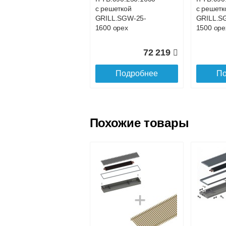
Доставка в регионы России.
с решеткой
с решетк
GRILL.SGW-25-
GRILL.S
1600 орех
1500 оре
72 219
Подробнее
По
Похожие товары
Конвектор
Конвекто
ITTB.090.250.1100
ITTB.090
с решеткой
с решетк
GRILL.SGW-25-
GRILL.S