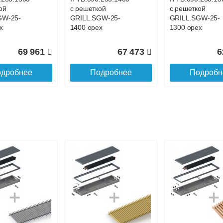
ой
с решеткой
с решеткой
GW-25-
GRILL.SGW-25-
GRILL.SGW-25-
х
1400 орех
1300 орех
69 961
67 473
6
дробнее
Подробнее
Подробн
р
Конвектор
Конвектор
.250.1000
ITTB.090.250.900 с
ITTB.090.250.80
ой
решеткой
решеткой
GW-25-
GRILL.SGW-25-
GRILL.SGW-25-