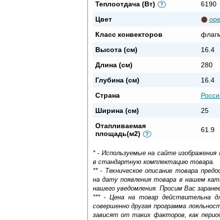
Теплоотдача (Вт)
6190
?
Цвет
ор
Класс конвекторов
флаг
Высота (см)
16.4
Длина (см)
280
Глубина (см)
16.4
Страна
Росси
Ширина (см)
25
Отапливаемая
61.9
площадь(м2)
?
* - Используемые на сайте изображения
в стандартную комплектацию товара.
** - Техническое описание товара пре
на дату появления товара в нашем кат
нашего уведомления. Просим Вас заране
*** - Цена на товар действительна д
совершенно другая программа лояльнос
зависят от таких факторов, как период