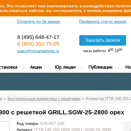
s. Это позволяет нам анализировать взаимодействие посетит
ользоваться сайтом, вы соглашаетесь с использованием фай
Оплатить по № заказа
Проверить статус заказа
8 (495) 648-47-17
Заказать звонок
8 (800) 302-75-05
00
00
часы работы: 9
-19
sales@mirsantekhniki.ru
становка
Акции
Юр. лицам
Публикации
Но
я
Внутрипольные конвекторы с решётками
Конвектор ITTB.140.250.
2800 с решеткой GRILL.SGW-25-2800 орех
Код товара:
629-057-100
Артикул:
ITTB.140.250.2800 GRILL.SGW-25-2800