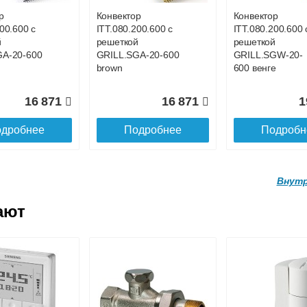
х
900 орех
800 орех
р
Конвектор
Конвектор
00.600 с
ITT.080.200.600 с
ITT.080.200.600 
45 170
41 357
3
й
решеткой
решеткой
GA-20-600
GRILL.SGA-20-600
GRILL.SGW-20-
дробнее
Подробнее
Подробн
brown
600 венге
16 871
16 871
1
дробнее
Подробнее
Подробн
Внутр
ают
р
Конвектор
Конвектор
.250.3000
ITTB.090.250.2900
ITTB.090.250.28
ой
с решеткой
с решеткой
GW-25-
GRILL.SGW-25-
GRILL.SGW-25-
х
2900 орех
2800 орех
р
Конвектор
Конвектор
00.600 с
ITT.080.200.1200 с
ITT.080.200.1200
140 325
136 840
13