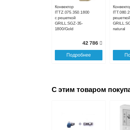
1100 орех
1000 оре
Конвектор
Конвекто
ITTZ.075.350.1800
ITT.080.2
47 495
с решеткой
решетко
GRILL.SGZ-35-
GRILL.S
Подробнее
По
1800/Gold
natural
42 786
Подробнее
По
C этим товаром покуп
Конвектор
Конвекто
ITTB.090.250.3100
ITTB.090
с решеткой
с решетк
GRILL.SGW-25-
GRILL.S
3100 орех
3000 оре
Конвектор
Конвекто
ITT.080.200.1200 с
ITT.080.2
142 746