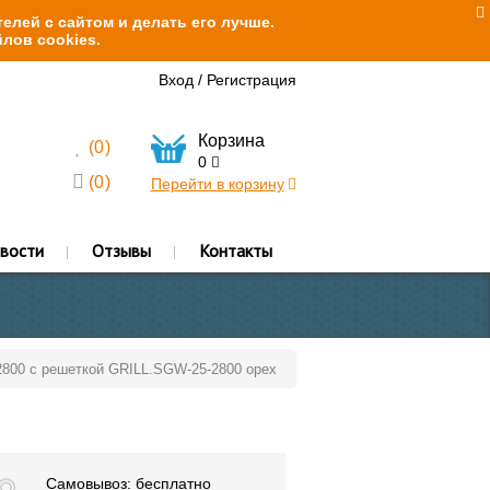
елей с сайтом и делать его лучше.
лов cookies.
Вход
/
Регистрация
Корзина
(
0
)
0
(
0
)
Перейти в корзину
вости
Отзывы
Контакты
2800 с решеткой GRILL.SGW-25-2800 орех
Самовывоз: бесплатно