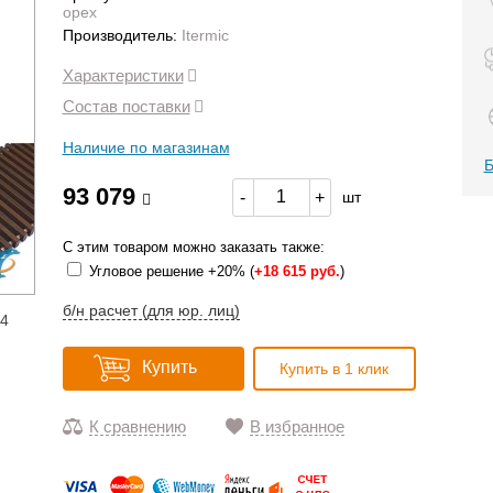
орех
Производитель:
Itermic
Характеристики
Состав поставки
Наличие по магазинам
Б
93 079
-
+
шт
С этим товаром можно заказать также:
Угловое решение +20% (
+
18 615 руб.
)
б/н расчет (для юр. лиц)
14
Купить
Купить в 1 клик
К сравнению
В избранное