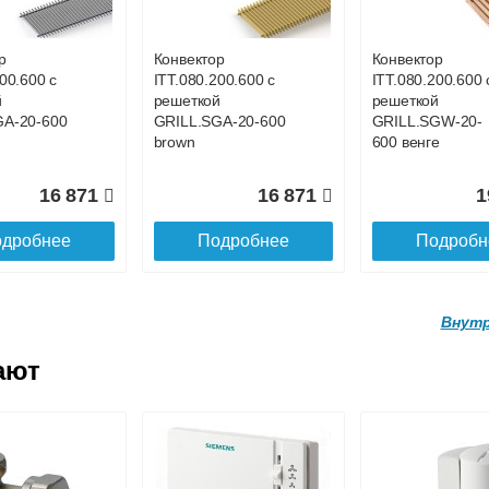
GWL-16-
GRILL.SGWL-16-
GRILL.SGWL-16
х.
1300 орех.
1400 орех.
р
Конвектор
Конвектор
00.600 с
ITT.080.200.600 с
ITT.080.200.600 
27 026
29 122
3
й
решеткой
решеткой
GA-20-600
GRILL.SGA-20-600
GRILL.SGW-20-
дробнее
Подробнее
Подробн
brown
600 венге
16 871
16 871
1
дробнее
Подробнее
Подробн
Внутр
ают
р
Конвектор
Конвектор
.160.1700
ITTL.070.160.1800
ITTL.070.160.19
ой
с решеткой
с решеткой
GWL-16-
GRILL.SGWL-16-
GRILL.SGWL-16
х.
1800 орех.
1900 орех.