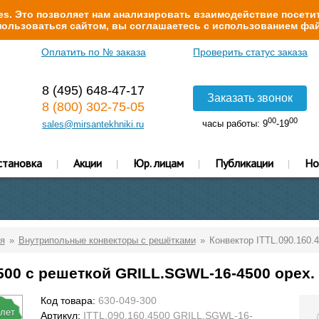
s. Это позволяет нам анализировать взаимодействие посетит
ользоваться сайтом, вы соглашаетесь с использованием фай
Оплатить по № заказа
Проверить статус заказа
8 (495) 648-47-17
Заказать звонок
8 (800) 302-75-05
00
00
часы работы: 9
-19
sales@mirsantekhniki.ru
становка
Акции
Юр. лицам
Публикации
Но
я
Внутрипольные конвекторы с решётками
Конвектор ITTL.090.160.
4500 с решеткой GRILL.SGWL-16-4500 орех.
Код товара:
630-049-300
 лет
Артикул:
ITTL.090.160.4500 GRILL.SGWL-16-