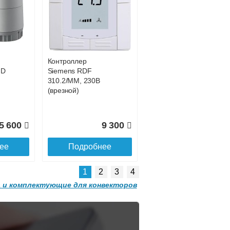
Конвектор
 с
ITT.080.200.1200 с
0 681
42 755
решеткой
GRILL.SGW-20-
ее
Подробнее
1200 орех
Контроллер
2 501
32 501
HD
Siemens RDF
310.2/MM, 230В
ее
Подробнее
(врезной)
5 600
9 300
ее
Подробнее
1
2
3
4
 и комплектующие для конвекторов
Конвектор
 с
ITT.080.200.1300 с
решеткой