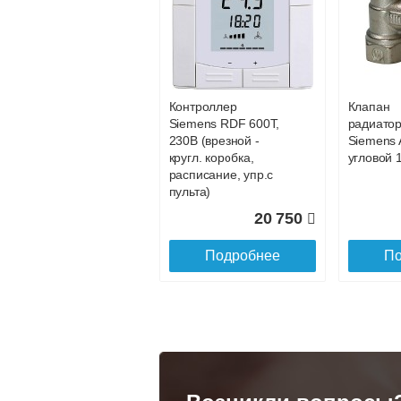
Конвектор
Конвекто
ITT.080.200.1200 с
ITT.080.2
34 891
решеткой
решетко
GRILL.SGA-20-
GRILL.S
Подробнее
По
1200 natural
gold
Контроллер
Клапан
28 142
Siemens RDF 600Т,
радиато
230В (врезной -
Siemens 
Подробнее
По
кругл. коробка,
угловой 1
расписание, упр.с
пульта)
20 750
Подробнее
По
Конвектор
Конвекто
ITT.080.200.1300 с
ITT.080.
решеткой
решетко