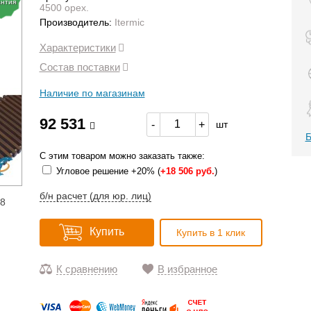
антия
4500 орех.
Производитель:
Itermic
Характеристики
Состав поставки
Наличие по магазинам
92 531
-
+
шт
Б
С этим товаром можно заказать также:
Угловое решение +20% (
+
18 506 руб.
)
б/н расчет (для юр. лиц)
18
Купить
Купить в 1 клик
К сравнению
В избранное