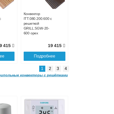
-
GRILL.SGWL-16-
1500 орех.
Конвектор
с
ITT.080.200.600 с
1 052
32 963
решеткой
GRILL.SGW-20-
ее
Подробнее
600 орех
9 415
19 415
ее
Подробнее
1
2
3
4
ипольные конвекторы с решётками
Конвектор
00
ITTL.070.160.2000
с решеткой
-
GRILL.SGWL-16-
2000 орех.