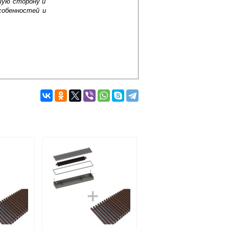
шую сторону и
собенностей и
Подробнее об оплате