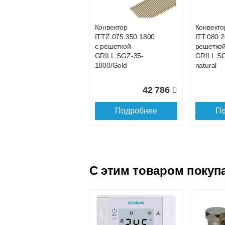
GRILL.SGWL-16-
GRILL.S
1100 орех.
1200 оре
Конвектор
Конвекто
ITTZ.075.350.1800
ITT.080.2
25 101
с решеткой
решетко
GRILL.SGZ-35-
GRILL.S
Подробнее
По
1800/Gold
natural
42 786
Подробнее
По
C этим товаром покуп
Конвектор
Конвекто
ITTL.070.160.1600
ITTL.070
с решеткой
с решетк
GRILL.SGWL-16-
GRILL.S
1600 орех.
1700 оре