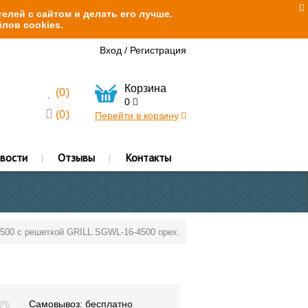
елей с сайтом и делать его лучше.
лов cookies.
Вход
/
Регистрация
Корзина
(
0
)
0
(
0
)
Перейти в корзину
вости
Отзывы
Контакты
4500 с решеткой GRILL.SGWL-16-4500 орех.
Самовывоз: бесплатно