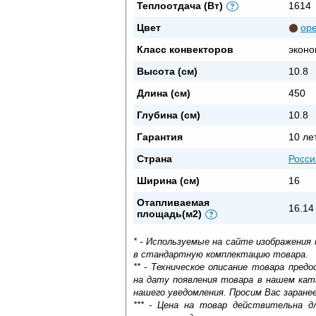
Теплоотдача (Вт)
1614
?
Цвет
ор
Класс конвекторов
эконо
Высота (см)
10.8
Длина (см)
450
Глубина (см)
10.8
Гарантия
10 ле
Страна
Росси
Ширина (см)
16
Отапливаемая
16.14
площадь(м2)
?
* - Используемые на сайте изображения
в стандартную комплектацию товара.
** - Техническое описание товара пре
на дату появления товара в нашем кат
нашего уведомления. Просим Вас заране
*** - Цена на товар действительна д