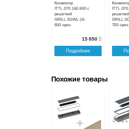
Конвектор
Конвекто
ITTL.070.160.600 с
ITTL.070
Доставка в регионы России.
решеткой
решетко
GRILL.SGWL-16-
GRILL.S
600 орех.
700 орех
15 650
Подробнее
По
Похожие товары
Конвектор
Конвекто
ITTL.070.160.1100
ITTL.070
с решеткой
с решетк