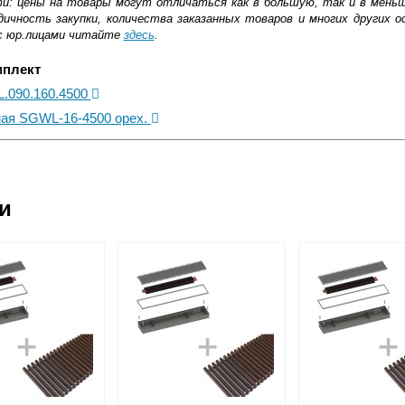
ти: цены на товары могут отличаться как в большую, так и в мень
ичность закупки, количества заказанных товаров и многих других о
с юр.лицами читайте
здесь
.
мплект
L.090.160.4500
ная SGWL-16-4500 орех.
ковской области
ии
жиме реального времени
товара как при доставке, так и самовывозом
, Web-money, Qiwi-кошельки и другие).
 с НДС)
подробнее...
до подъезда