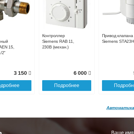
р
Конвектор
Конвектор
00.600 с
ITT.080.200.1200 с
ITT.080.200.1200
36 818
38 752
4
й
решеткой
решеткой
GA-20-600
GRILL.SGA-20-
GRILL.SGW-20-
дробнее
Подробнее
Подробн
1200 brown
1200 венге
Контроллер
Привод клапана
16 871
28 142
3
рный
Siemens RAB 11,
Siemens STA23
AEN 15,
230В (механ.)
дробнее
Подробнее
Подробн
/2"
3 150
6 000
дробнее
Подробнее
Подробн
Автоматика
р
Конвектор
Конвектор
200.1300 с
ITT.080.200.1200 с
ITT.080.200.1000
й
решеткой
решеткой
Ваше имя