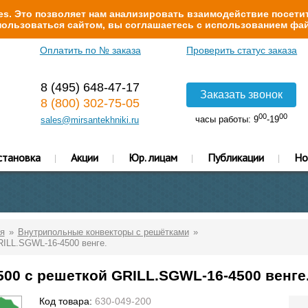
s. Это позволяет нам анализировать взаимодействие посетит
ользоваться сайтом, вы соглашаетесь с использованием фай
Оплатить по № заказа
Проверить статус заказа
8 (495) 648-47-17
Заказать звонок
8 (800) 302-75-05
00
00
часы работы: 9
-19
sales@mirsantekhniki.ru
становка
Акции
Юр. лицам
Публикации
Но
я
Внутрипольные конвекторы с решётками
RILL.SGWL-16-4500 венге.
500 с решеткой GRILL.SGWL-16-4500 венге
Код товара:
630-049-200