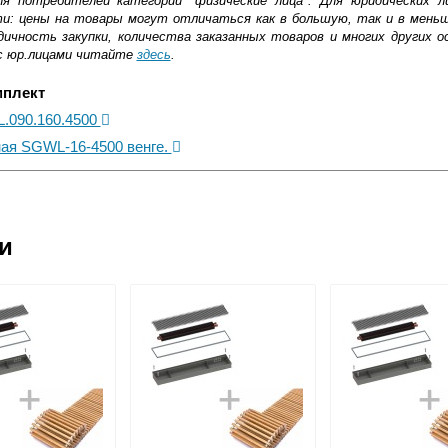
ля потребителей категории "физические лица". Для юридических 
ти: цены на товары могут отличаться как в большую, так и в мень
ичность закупки, количества заказанных товаров и многих других о
с юр.лицами читайте
здесь
.
мплект
L.090.160.4500
ная SGWL-16-4500 венге.
ковской области
ии
жиме реального времени
товара как при доставке, так и самовывозом
, Web-money, Qiwi-кошельки и другие).
 с НДС)
подробнее...
до подъезда