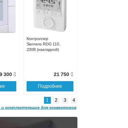
Конвектор
 с
ITT.080.200.1200 с
0 681
42 755
решеткой
GRILL.SGW-20-
ее
Подробнее
1200 орех
Контроллер
2 501
32 501
Siemens RDG 110,
230В (накладной)
ее
Подробнее
9 300
21 750
ее
Подробнее
1
2
3
4
 и комплектующие для конвекторов
Конвектор
 с
ITT.080.200.1300 с