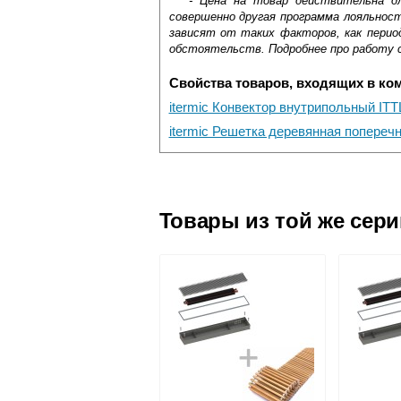
*** - Цена на товар действительна д
совершенно другая программа лояльнос
зависят от таких факторов, как период
обстоятельств. Подробнее про работу 
Свойства товаров, входящих в ко
itermic Конвектор внутрипольный ITT
itermic Решетка деревянная попереч
Самовывоз.
Оставьте отзыв
Доставка сантехники по Москве и Мос
Возможные способы оплаты:
Товары из той же сер
Наличный расчёт
Банковской картой на сайте в ре
Банковской картой при получении 
Интернет-деньгами (Yandex-деньги
Безналичный расчёт (возможно и
Подъем на этаж.
услуга платная
возможность