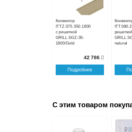
с решеткой
с решетк
GRILL.SGWL-16-
GRILL.S
1100 венге.
1200 вен
Конвектор
Конвекто
ITTZ.075.350.1800
ITT.080.2
25 101
с решеткой
решетко
GRILL.SGZ-35-
GRILL.S
Подробнее
По
1800/Gold
natural
42 786
Подробнее
По
C этим товаром покуп
Конвектор
Конвекто
ITTL.070.160.1600
ITTL.070
с решеткой
с решетк
GRILL.SGWL-16-
GRILL.S
1600 венге.
1700 вен