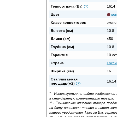
Теплоотдача (Вт)
1614
?
Цвет
вен
Класс конвекторов
эконо
Высота (см)
10.8
Длина (см)
450
Глубина (см)
10.8
Гарантия
10 ле
Страна
Росси
Ширина (см)
16
Отапливаемая
16.14
площадь(м2)
?
* - Используемые на сайте изображения
в стандартную комплектацию товара.
** - Техническое описание товара пре
на дату появления товара в нашем кат
нашего уведомления. Просим Вас заране