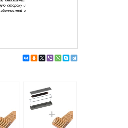
лиц действует
шую сторону и
собенностей и
Подробнее об оплате