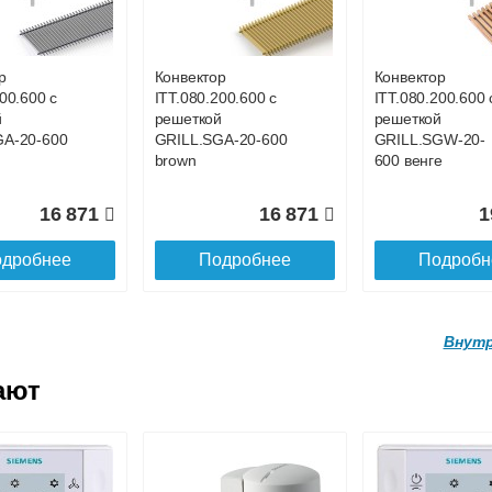
ой
с решеткой
с решеткой
GWL-16-
GRILL.SGWL-16-
GRILL.SGWL-16
ге.
1300 венге.
1400 венге.
р
Конвектор
Конвектор
00.600 с
ITT.080.200.600 с
ITT.080.200.600 
27 026
29 122
3
й
решеткой
решеткой
GA-20-600
GRILL.SGA-20-600
GRILL.SGW-20-
дробнее
Подробнее
Подробн
brown
600 венге
16 871
16 871
1
дробнее
Подробнее
Подробн
Внутр
ают
р
Конвектор
Конвектор
.160.1700
ITTL.070.160.1800
ITTL.070.160.19
ой
с решеткой
с решеткой
GWL-16-
GRILL.SGWL-16-
GRILL.SGWL-16
ге.
1800 венге.
1900 венге.