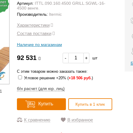
 лет
Артикул:
ITTL.090.160.4500 GRILL.SGWL-16-
антия
4500 венге.
Производитель:
Itermic
Характеристики
Состав поставки
Наличие по магазинам
92 531
-
+
шт
Б
С этим товаром можно заказать также:
Угловое решение +20% (
+
18 506 руб.
)
б/н расчет (для юр. лиц)
1
Купить
Купить в 1 клик
К сравнению
В избранное