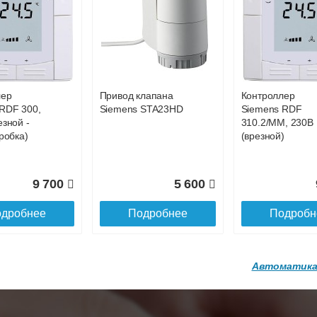
р
Конвектор
Конвектор
00.600 с
ITT.080.200.1200 с
ITT.080.200.1200
36 818
38 752
4
й
решеткой
решеткой
GA-20-600
GRILL.SGA-20-
GRILL.SGW-20-
дробнее
Подробнее
Подробн
1200 brown
1200 венге
лер
Привод клапана
Контроллер
16 871
28 142
3
RDF 300,
Siemens STA23HD
Siemens RDF
езной -
310.2/MM, 230В
дробнее
Подробнее
Подробн
робка)
(врезной)
9 700
5 600
дробнее
Подробнее
Подробн
Автоматика
р
Конвектор
Конвектор
200.1300 с
ITT.080.200.1200 с
ITT.080.200.1000