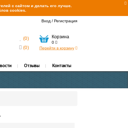
елей с сайтом и делать его лучше.
лов cookies.
Вход
/
Регистрация
Корзина
(
0
)
0
(
0
)
Перейти в корзину
вости
Отзывы
Контакты
.