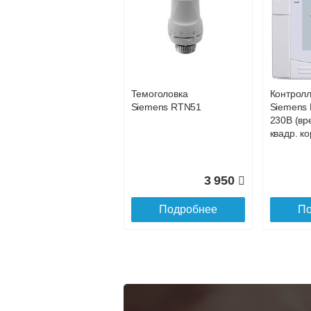
Конвектор
Конвекто
ITT.080.200.1200 с
ITT.080.2
34 891
решеткой
решетко
GRILL.SGA-20-
GRILL.S
Подробнее
По
1200 natural
gold
Темоголовка
Контрол
28 142
Siemens RTN51
Siemens 
230В (вр
Подробнее
По
квадр. ко
3 950
Подробнее
По
Конвектор
Конвекто
ITT.080.200.1300 с
ITT.080.