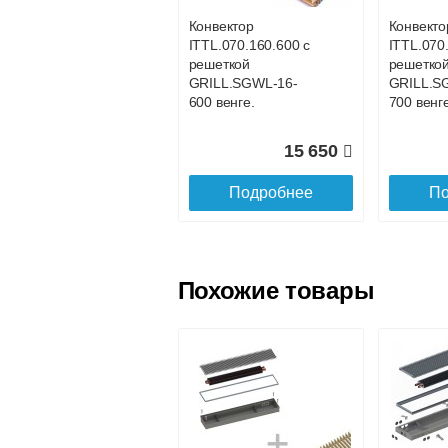
Конвектор
Конвекто
ITTL.070.160.600 с
ITTL.070
Доставка в регионы России.
решеткой
решетко
GRILL.SGWL-16-
GRILL.S
600 венге.
700 венге
15 650
Подробнее
По
Похожие товары
Конвектор
Конвекто
ITTL.070.160.1100
ITTL.070