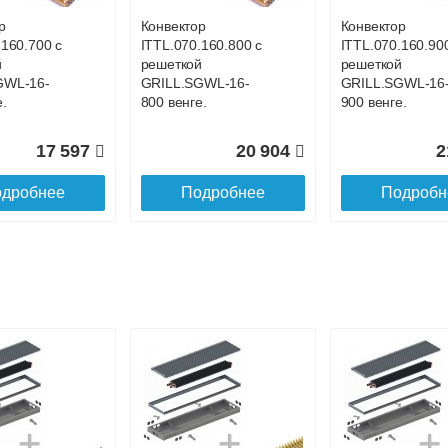
р
Конвектор
Конвектор
.160.700 с
ITTL.070.160.800 с
ITTL.070.160.90
й
решеткой
решеткой
GWL-16-
GRILL.SGWL-16-
GRILL.SGWL-16
.
800 венге.
900 венге.
17 597
20 904
2
дробнее
Подробнее
Подробн
р
Конвектор
Конвектор
.160.1200
ITTL.070.160.1300
ITTL.070.160.14