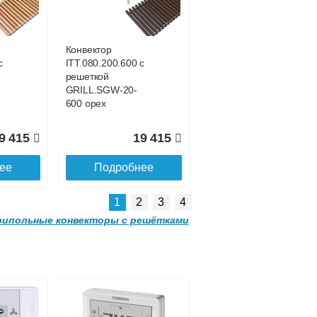
с решеткой
-
GRILL.SGWL-16-
1500 венге.
Конвектор
с
ITT.080.200.600 с
1 052
32 963
решеткой
GRILL.SGW-20-
ее
Подробнее
600 орех
9 415
19 415
ее
Подробнее
1
2
3
4
ипольные конвекторы с решётками
Конвектор
00
ITTL.070.160.2000
с решеткой
-
GRILL.SGWL-16-
2000 венге.