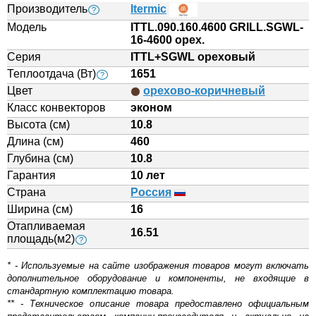
Производитель
Itermic
?
Модель
ITTL.090.160.4600 GRILL.SGWL-
16-4600 орех.
Серия
ITTL+SGWL ореховый
Теплоотдача (Вт)
1651
?
Цвет
орехово-коричневый
Класс конвекторов
эконом
Высота (см)
10.8
Длина (см)
460
Глубина (см)
10.8
Гарантия
10 лет
Страна
Россия
Ширина (см)
16
Отапливаемая
16.51
площадь(м2)
?
* - Используемые на сайте изображения товаров могут включать
дополнительное оборудование и компоненты, не входящие в
стандартную комплектацию товара.
** - Техническое описание товара предоставлено официальным