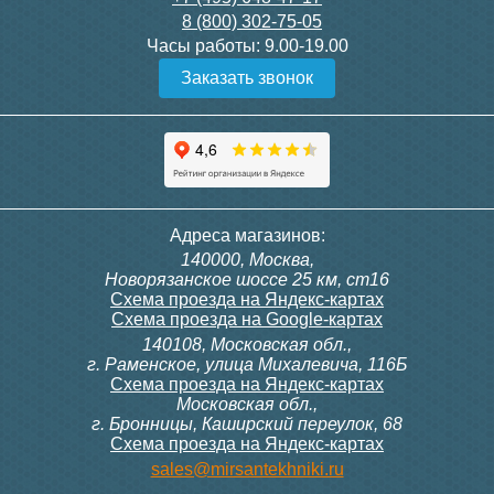
8 (800) 302-75-05
Подробнее
Подробнее
Часы работы:
9.00-19.00
Заказать звонок
Конвектор ITT.080.200.1300
Конвектор ITT.080.200.1000
с решеткой GRILL.SGW-20-
с решеткой GRILL.SGW-20-
1300 венге
1000 венге
35 326
28 391
Контроллер Siemens RDG
Контроллер Siemens RDF
Адреса магазинов:
100T, 230В (накладной,
300, 230В (врезной - квадр.
140000, Москва,
расписание, упр.с пульта)
коробка)
Подробнее
Подробнее
Новорязанское шоссе 25 км, ст16
Схема проезда на Яндекс-картах
Схема проезда на Google-картах
140108, Московская обл.,
28 000
9 700
г. Раменское, улица Михалевича, 116Б
Схема проезда на Яндекс-картах
Московская обл.,
Подробнее
Подробнее
г. Бронницы, Каширский переулок, 68
Схема проезда на Яндекс-картах
Конвектор ITT.080.200.1000
Конвектор ITT.080.200.900 с
sales@mirsantekhniki.ru
с решеткой GRILL.SGW-20-
решеткой GRILL.SGA-20-
1000 орех
900 natural