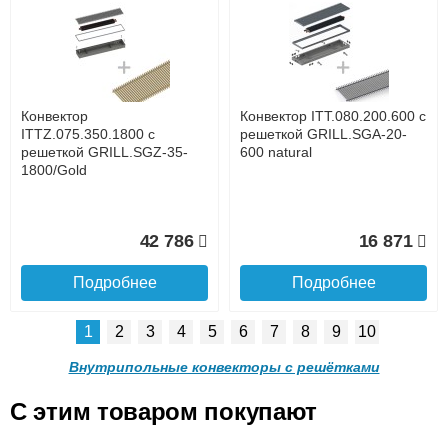
Конвектор ITTL.070.160.800
Конвектор ITTL.070.160.900
с решеткой GRILL.SGWL-
с решеткой GRILL.SGWL-
16-800 орех.
16-900 орех.
до подъезда
услуга платная
возможность
Конвектор
Конвектор ITT.080.200.600 с
20 904
21 495
ITTZ.075.350.1800 с
решеткой GRILL.SGA-20-
решеткой GRILL.SGZ-35-
600 natural
1800/Gold
Подробнее
Подробнее
Доставка в регионы России.
42 786
16 871
Подробнее
Подробнее
1
2
3
4
5
6
7
8
9
10
Конвектор
Конвектор
ITTL.070.160.1000 с
ITTL.070.160.1100 с
Внутрипольные конвекторы с решётками
решеткой GRILL.SGWL-16-
решеткой GRILL.SGWL-16-
1000 орех.
1100 орех.
C этим товаром покупают
Конвектор ITT.080.200.600 с
Конвектор ITT.080.200.600 с