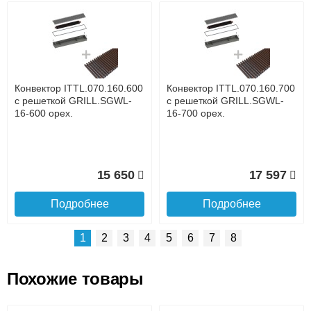
Возможные способы оплаты:
Доставка сантехники по Москве и Московской области
Наличный расчёт
Банковской картой на сайте в режиме реального
времени
Банковской картой при получении товара как при
доставке, так и самовывозом
Интернет-деньгами (Yandex-деньги, Web-money,
Конвектор ITTL.070.160.600
Конвектор ITTL.070.160.700
Qiwi-кошельки и другие).
с решеткой GRILL.SGWL-
с решеткой GRILL.SGWL-
Безналичный расчёт (возможно и с НДС)
16-600 орех.
16-700 орех.
подробнее...
Подробнее об оплате
15 650
17 597
Подробнее
Подробнее
1
2
3
4
5
6
7
8
Похожие товары
Подъем на этаж.