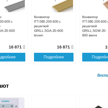
ой
с решеткой
с решеткой
GWL-16-
GRILL.SGWL-16-
GRILL.SGWL-16
ге.
1300 венге.
1400 венге.
р
Конвектор
Конвектор
00.600 с
ITT.080.200.600 с
ITT.080.200.600 
27 026
29 122
3
й
решеткой
решеткой
GA-20-600
GRILL.SGA-20-600
GRILL.SGW-20-
дробнее
Подробнее
Подробн
brown
600 венге
16 871
16 871
1
дробнее
Подробнее
Подробн
Внутр
ают
р
Конвектор
Конвектор
.160.1700
ITTL.070.160.1800
ITTL.070.160.19
ой
с решеткой
с решеткой
GWL-16-
GRILL.SGWL-16-
GRILL.SGWL-16
ге.
1800 венге.
1900 венге.