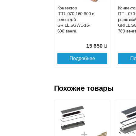
Конвектор
Конвекто
ITTL.070.160.600 с
ITTL.070
Доставка в регионы России.
решеткой
решетко
GRILL.SGWL-16-
GRILL.S
600 венге.
700 венге
15 650
Подробнее
По
Похожие товары
Конвектор
Конвекто
ITTL.070.160.1100
ITTL.070