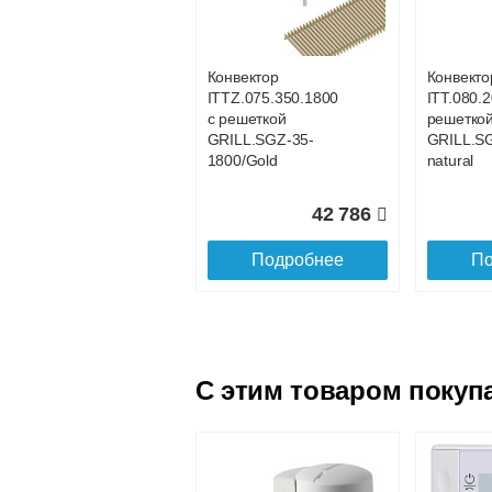
с решеткой
с решетк
GRILL.SGWL-16-
GRILL.S
1100 венге.
1200 вен
Конвектор
Конвекто
ITTZ.075.350.1800
ITT.080.2
25 101
с решеткой
решетко
GRILL.SGZ-35-
GRILL.S
Подробнее
По
1800/Gold
natural
42 786
Подробнее
По
C этим товаром покуп
Конвектор
Конвекто
ITTL.070.160.1600
ITTL.070
с решеткой
с решетк
GRILL.SGWL-16-
GRILL.S
1600 венге.
1700 вен