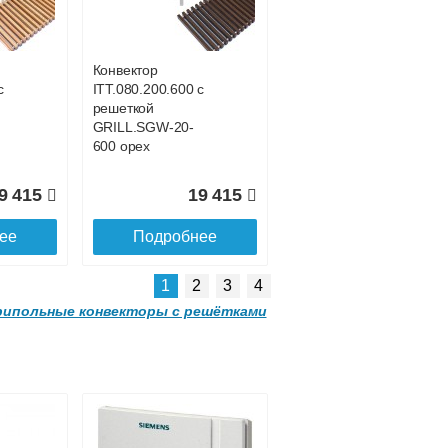
с решеткой
-
GRILL.SGWL-16-
1500 венге.
Конвектор
с
ITT.080.200.600 с
1 052
32 963
решеткой
GRILL.SGW-20-
ее
Подробнее
600 орех
9 415
19 415
ее
Подробнее
1
2
3
4
ипольные конвекторы с решётками
Конвектор
00
ITTL.070.160.2000
с решеткой
-
GRILL.SGWL-16-
2000 венге.