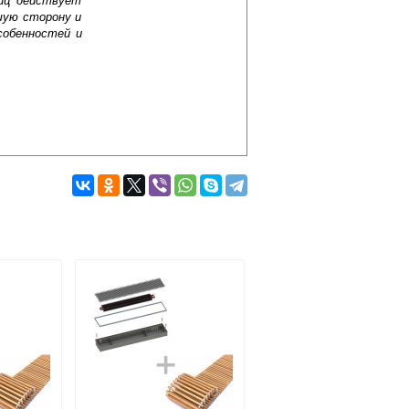
лиц действует
шую сторону и
собенностей и
Подробнее об оплате