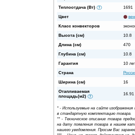
Теплоотдача (Вт)
1691
?
Цвет
вен
Класс конвекторов
эконо
Высота (см)
10.8
Длина (см)
470
Глубина (см)
10.8
Гарантия
10 ле
Страна
Росси
Ширина (см)
16
Отапливаемая
16.91
площадь(м2)
?
* - Используемые на сайте изображения
в стандартную комплектацию товара.
** - Техническое описание товара пре
на дату появления товара в нашем кат
нашего уведомления. Просим Вас заране