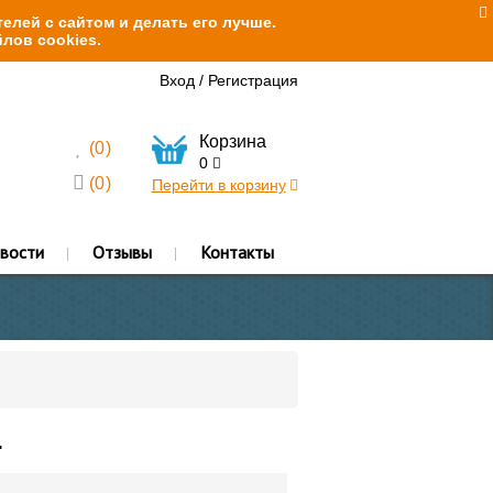
елей с сайтом и делать его лучше.
лов cookies.
Вход
/
Регистрация
Корзина
(
0
)
0
(
0
)
Перейти в корзину
вости
Отзывы
Контакты
.