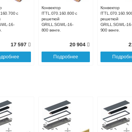
р
Конвектор
Конвектор
.160.700 с
ITTL.070.160.800 с
ITTL.070.160.90
й
решеткой
решеткой
GWL-16-
GRILL.SGWL-16-
GRILL.SGWL-16
.
800 венге.
900 венге.
17 597
20 904
2
дробнее
Подробнее
Подробн
р
Конвектор
Конвектор
.160.1200
ITTL.070.160.1300
ITTL.070.160.14