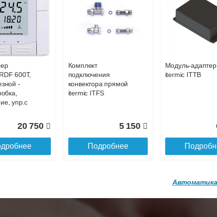
р
Конвектор
Конвектор
00.600 с
ITT.080.200.1200 с
ITT.080.200.1200
36 818
38 752
4
й
решеткой
решеткой
GA-20-600
GRILL.SGA-20-
GRILL.SGW-20-
дробнее
Подробнее
Подробн
1200 brown
1200 венге
лер
Комплект
Модуль-адаптер
16 871
28 142
3
RDF 600Т,
подключения
itermic ITTB
езной -
конвектора прямой
дробнее
Подробнее
Подробн
робка,
itermic ITFS
ие, упр.с
20 750
5 150
дробнее
Подробнее
Подробн
Автоматика
р
Конвектор
Конвектор
200.1300 с
ITT.080.200.1200 с
ITT.080.200.1000