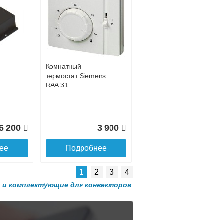
Конвектор
 с
ITT.080.200.1200 с
0 681
42 755
решеткой
GRILL.SGW-20-
ее
Подробнее
1200 орех
Комнатный
2 501
32 501
термостат Siemens
RAA 31
ее
Подробнее
6 200
3 900
ее
Подробнее
1
2
3
4
 и комплектующие для конвекторов
Конвектор
 с
ITT.080.200.1300 с