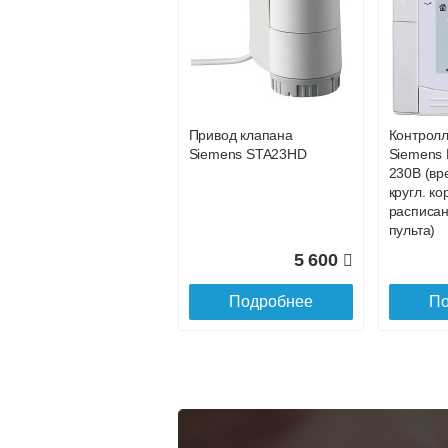
Конвектор
Конвекто
ITT.080.200.1200 с
ITT.080.2
34 891
решеткой
решетко
GRILL.SGA-20-
GRILL.S
Подробнее
По
1200 natural
gold
Привод клапана
Контрол
28 142
Siemens STA23HD
Siemens 
230В (вр
Подробнее
По
кругл. ко
расписан
пульта)
5 600
Подробнее
По
Конвектор
Конвекто
ITT.080.200.1300 с
ITT.080.