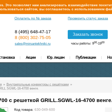
s. Это позволяет нам анализировать взаимодействие посетит
ользоваться сайтом, вы соглашаетесь с использованием фай
Оплатить по № заказа
Проверить статус заказа
8 (495) 648-47-17
Заказать звонок
8 (800) 302-75-05
00
00
часы работы: 9
-19
sales@mirsantekhniki.ru
становка
Акции
Юр. лицам
Публикации
Но
я
Внутрипольные конвекторы с решётками
RILL.SGWL-16-4700 венге.
700 с решеткой GRILL.SGWL-16-4700 венге
Код товара:
630-049-600