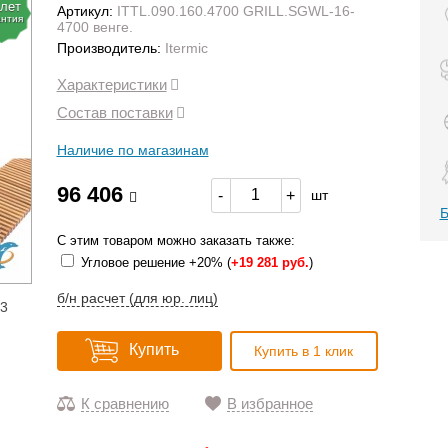
 лет
Артикул:
ITTL.090.160.4700 GRILL.SGWL-16-
антия
4700 венге.
Производитель:
Itermic
Характеристики
Состав поставки
Наличие по магазинам
96 406
-
+
шт
Б
С этим товаром можно заказать также:
Угловое решение +20% (
+
19 281 руб.
)
б/н расчет (для юр. лиц)
13
Купить
Купить в 1 клик
К сравнению
В избранное