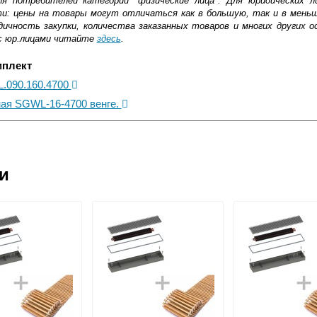
ля потребителей категории "физические лица". Для юридических 
ти: цены на товары могут отличаться как в большую, так и в мень
ичность закупки, количества заказанных товаров и многих других о
с юр.лицами читайте
здесь
.
мплект
L.090.160.4700
ная SGWL-16-4700 венге.
ковской области
ии
жиме реального времени
товара как при доставке, так и самовывозом
, Web-money, Qiwi-кошельки и другие).
 с НДС)
подробнее...
до подъезда