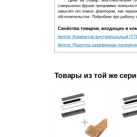
*** - Цена на товар действительна д
совершенно другая программа лояльнос
зависят от таких факторов, как период
обстоятельств. Подробнее про работу 
Свойства товаров, входящих в ко
itermic Конвектор внутрипольный ITT
itermic Решетка деревянная попереч
Самовывоз.
Оставьте отзыв
Доставка сантехники по Москве и Мос
Возможные способы оплаты:
Товары из той же сер
Наличный расчёт
Банковской картой на сайте в ре
Банковской картой при получении 
Интернет-деньгами (Yandex-деньги
Безналичный расчёт (возможно и
Подъем на этаж.
услуга платная
возможность