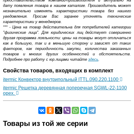
представительством компании-производителя и актуально на
дату появления товара в нашем каталоге. Производитель может
незначительно изменять характеристики товара без нашего
уведомления. Просим Вас заранее уточнять технические
характеристики у менеджеров.
*** - Цена на товар действительна для потребителей категории
"физические лица". Для юридических лиц действует совершенно
другая программа лояльности: цены на товары могут отличаться
как в большую, так и в меньшую сторону и зависят от таких
факторов, как периодичность закупки, количества заказанных
товаров и многих других особенностей и обстоятельств.
Подробнее про работу с юр.лицами читайте
здесь
.
Свойства товаров, входящих в комплект
itermic Конвектор внутрипольный ITTL.090.220.1100
itermic Решетка деревянная поперечная SGWL-22-1100
орех.
Самовывоз.
Товары из той же серии
Оставьте отзыв