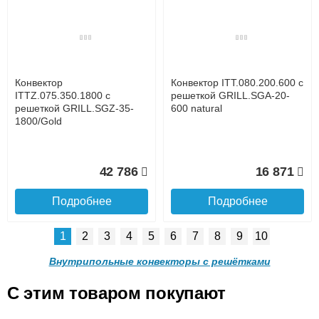
Конвектор ITTL.070.160.800
Конвектор ITTL.070.160.900
с решеткой GRILL.SGWL-
с решеткой GRILL.SGWL-
16-800 орех.
16-900 орех.
до подъезда
услуга платная
возможность
Конвектор
Конвектор ITT.080.200.600 с
20 904
21 495
ITTZ.075.350.1800 с
решеткой GRILL.SGA-20-
решеткой GRILL.SGZ-35-
600 natural
1800/Gold
Подробнее
Подробнее
Доставка в регионы России.
42 786
16 871
Подробнее
Подробнее
1
2
3
4
5
6
7
8
9
10
Конвектор
Конвектор
ITTL.070.160.1000 с
ITTL.070.160.1100 с
Внутрипольные конвекторы с решётками
решеткой GRILL.SGWL-16-
решеткой GRILL.SGWL-16-
1000 орех.
1100 орех.
C этим товаром покупают
Конвектор ITT.080.200.600 с
Конвектор ITT.080.200.600 с