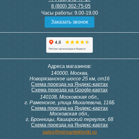
8 (800) 302-75-05
Подробнее
Подробнее
Часы работы:
9.00-19.00
Заказать звонок
Конвектор ITT.080.200.1300
Конвектор ITT.080.200.1000
с решеткой GRILL.SGW-20-
с решеткой GRILL.SGW-20-
1300 венге
1000 венге
35 326
28 391
Клапан радиаторный
Модуль-адаптер itermic
Адреса магазинов:
Siemens VDN 115, прямой
ITTB на DIN рейку
140000, Москва,
1/2"
Подробнее
Подробнее
Новорязанское шоссе 25 км, ст16
Схема проезда на Яндекс-картах
Схема проезда на Google-картах
140108, Московская обл.,
3 300
23 500
г. Раменское, улица Михалевича, 116Б
Схема проезда на Яндекс-картах
Московская обл.,
Подробнее
Подробнее
г. Бронницы, Каширский переулок, 68
Схема проезда на Яндекс-картах
Конвектор ITT.080.200.1000
Конвектор ITT.080.200.900 с
sales@mirsantekhniki.ru
с решеткой GRILL.SGW-20-
решеткой GRILL.SGA-20-
1000 орех
900 natural