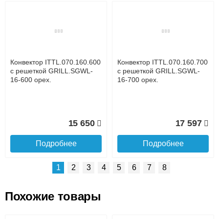
Возможные способы оплаты:
Доставка сантехники по Москве и Московской области
Наличный расчёт
Банковской картой на сайте в режиме реального
времени
Банковской картой при получении товара как при
доставке, так и самовывозом
Интернет-деньгами (Yandex-деньги, Web-money,
Конвектор ITTL.070.160.600
Конвектор ITTL.070.160.700
Qiwi-кошельки и другие).
с решеткой GRILL.SGWL-
с решеткой GRILL.SGWL-
Безналичный расчёт (возможно и с НДС)
16-600 орех.
16-700 орех.
подробнее...
Подробнее об оплате
15 650
17 597
Подробнее
Подробнее
1
2
3
4
5
6
7
8
Похожие товары
Подъем на этаж.