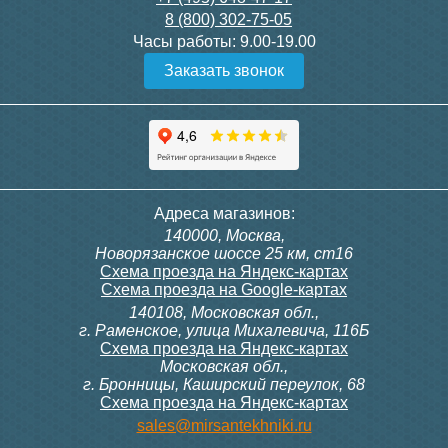
8 (800) 302-75-05
Подробнее
Подробнее
Часы работы:
9.00-19.00
Заказать звонок
Конвектор ITT.080.200.1300
Конвектор ITT.080.200.1000
с решеткой GRILL.SGW-20-
с решеткой GRILL.SGW-20-
1300 венге
1000 венге
35 326
28 391
Клапан радиаторный
Модуль-адаптер itermic
Адреса магазинов:
Siemens VDN 115, прямой
ITTB на DIN рейку
140000, Москва,
1/2"
Подробнее
Подробнее
Новорязанское шоссе 25 км, ст16
Схема проезда на Яндекс-картах
Схема проезда на Google-картах
140108, Московская обл.,
3 300
23 500
г. Раменское, улица Михалевича, 116Б
Схема проезда на Яндекс-картах
Московская обл.,
Подробнее
Подробнее
г. Бронницы, Каширский переулок, 68
Схема проезда на Яндекс-картах
Конвектор ITT.080.200.1000
Конвектор ITT.080.200.900 с
sales@mirsantekhniki.ru
с решеткой GRILL.SGW-20-
решеткой GRILL.SGA-20-
1000 орех
900 natural