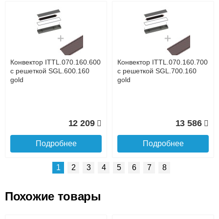
Возможные способы оплаты:
Доставка сантехники по Москве и Московской области
Наличный расчёт
Банковской картой на сайте в режиме реального
времени
Банковской картой при получении товара как при
доставке, так и самовывозом
Интернет-деньгами (Yandex-деньги, Web-money,
Конвектор ITTL.070.160.600
Конвектор ITTL.070.160.700
Qiwi-кошельки и другие).
с решеткой SGL.600.160
с решеткой SGL.700.160
Безналичный расчёт (возможно и с НДС)
gold
gold
подробнее...
Подробнее об оплате
12 209
13 586
Подробнее
Подробнее
1
2
3
4
5
6
7
8
Похожие товары
Подъем на этаж.