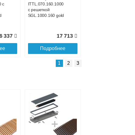
0 с
ITTL.070.160.1000
с решеткой
d
SGL.1000.160 gold
6 337
17 713
ее
Подробнее
Подробнее о доставке
1
2
3
Конвектор
00
ITTL.070.160.1500
с решеткой
ld
SGL.1500.160 gold