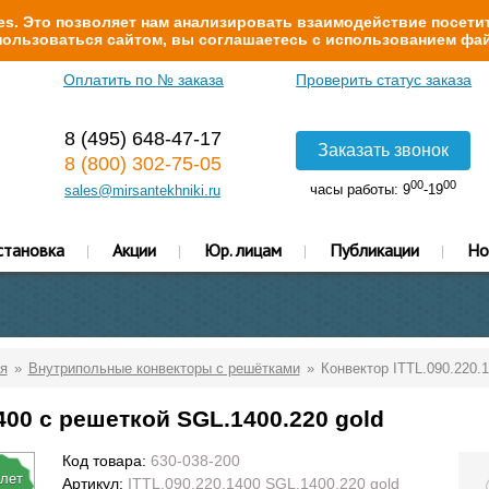
s. Это позволяет нам анализировать взаимодействие посетит
ользоваться сайтом, вы соглашаетесь с использованием фай
Оплатить по № заказа
Проверить статус заказа
8 (495) 648-47-17
Заказать звонок
8 (800) 302-75-05
00
00
часы работы: 9
-19
sales@mirsantekhniki.ru
становка
Акции
Юр. лицам
Публикации
Но
я
Внутрипольные конвекторы с решётками
Конвектор ITTL.090.220.
400 с решеткой SGL.1400.220 gold
Код товара:
630-038-200
 лет
Артикул:
ITTL.090.220.1400 SGL.1400.220 gold