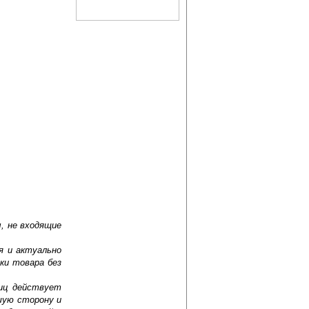
, не входящие
я и актуально
ки товара без
лиц действует
шую сторону и