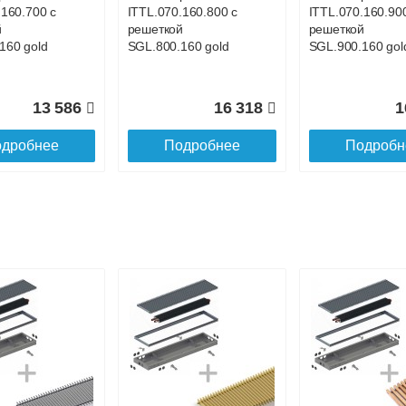
.160.700 с
ITTL.070.160.800 с
ITTL.070.160.90
й
решеткой
решеткой
160 gold
SGL.800.160 gold
SGL.900.160 gol
13 586
16 318
1
дробнее
Подробнее
Подробн
р
Конвектор
Конвектор
.160.1200
ITTL.070.160.1300
ITTL.070.160.14
ой
с решеткой
с решеткой
.160 gold
SGL.1300.160 gold
SGL.1400.160 go