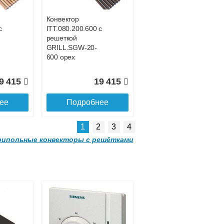
Конвектор
с
ITT.080.200.600 с
3 035
24 377
решеткой
GRILL.SGW-20-
ее
Подробнее
600 орех
9 415
19 415
ее
Подробнее
1
2
3
4
ипольные конвекторы с решётками
Конвектор
00
ITTL.070.160.2000
с решеткой
ld
SGL.2000.160 gold
Конвектор