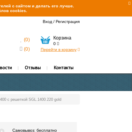
елей с сайтом и делать его лучше.
лов cookies.
Вход
/
Регистрация
Корзина
(
0
)
0
(
0
)
Перейти в корзину
вости
Отзывы
Контакты
1400 с решеткой SGL.1400.220 gold
Самовывоз: бесплатно