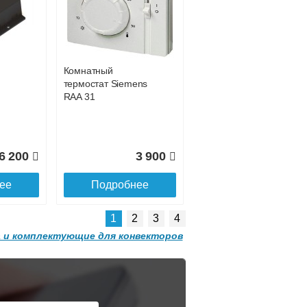
 с
ITT.080.200.1200 с
9 809
31 311
решеткой
GRILL.SGW-20-
ее
Подробнее
1200 орех
Комнатный
2 501
32 501
термостат Siemens
RAA 31
ее
Подробнее
6 200
3 900
ее
Подробнее
1
2
3
4
 и комплектующие для конвекторов
Конвектор
 с
ITT.080.200.1300 с
решеткой
GRILL.SGA-20-