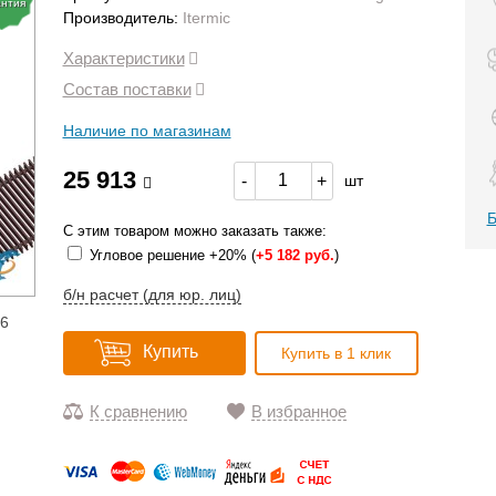
антия
Производитель:
Itermic
Характеристики
Состав поставки
Наличие по магазинам
25 913
-
+
шт
Б
С этим товаром можно заказать также:
Угловое решение +20% (
+
5 182 руб.
)
б/н расчет (для юр. лиц)
16
Купить
Купить в 1 клик
К сравнению
В избранное