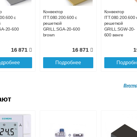
р
Конвектор
Конвектор
00.600 с
ITT.080.200.600 с
ITT.080.200.600 
20 160
21 679
2
й
решеткой
решеткой
GA-20-600
GRILL.SGA-20-600
GRILL.SGW-20-
дробнее
Подробнее
Подробн
brown
600 венге
16 871
16 871
1
дробнее
Подробнее
Подробн
Внутр
ают
р
Конвектор
Конвектор
.160.1700
ITTL.070.160.1800
ITTL.070.160.19
ой
с решеткой
с решеткой
.160 gold
SGL.1800.160 gold
SGL.1900.160 go
р
Конвектор
Конвектор