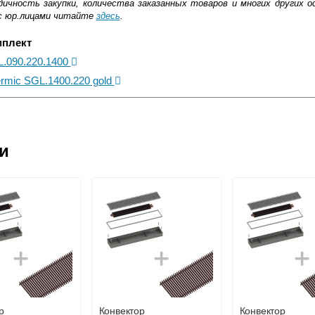
ичность закупки, количества заказанных товаров и многих других о
с юр.лицами читайте
здесь
.
мплект
L.090.220.1400
rmic SGL.1400.220 gold
ковской области
ии
жиме реального времени
товара как при доставке, так и самовывозом
, Web-money, Qiwi-кошельки и другие).
 с НДС)
подробнее...
до подъезда
р
Конвектор
Конвектор