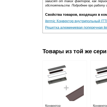
зависят от таких факторов, как период
обстоятельств. Подробнее про работу 
Свойства товаров, входящих в ко
itermic Конвектор внутрипольный ITT
Решетка алюминиевая поперечная ite
Самовывоз.
Оставьте отзыв
Доставка сантехники по Москве и Мос
Возможные способы оплаты:
Товары из той же сер
Наличный расчёт
Банковской картой на сайте в ре
Банковской картой при получении 
Интернет-деньгами (Yandex-деньги
Безналичный расчёт (возможно и
Подъем на этаж.
услуга платная
возможность
Конвектор
Конвекто