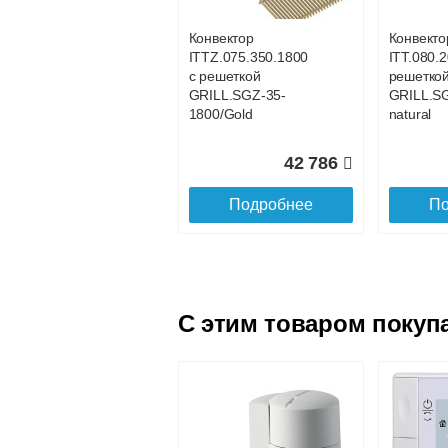
Конвектор
Конвекто
ITTZ.075.350.1800
ITT.080.2
18 801
с решеткой
решетко
GRILL.SGZ-35-
GRILL.S
Подробнее
По
1800/Gold
natural
42 786
Подробнее
По
C этим товаром покуп
Конвектор
Конвекто
ITTL.070.160.1600
ITTL.070
с решеткой
с решетк
SGL.1600.160 gold
SGL.1700
Конвектор
Конвекто