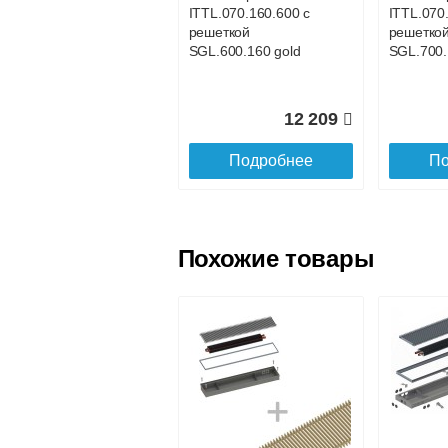
ITTL.070.160.600 с
ITTL.070
Доставка в регионы России.
решеткой
решетко
SGL.600.160 gold
SGL.700.
12 209
Подробнее
По
Похожие товары
Конвектор
Конвекто
ITTL.070.160.1100
ITTL.070
с решеткой
с решетк
SGL.1100.160 gold
SGL.1200