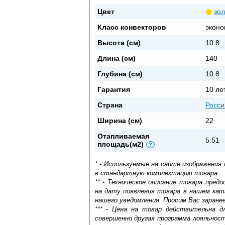
Цвет
зо
Класс конвекторов
эконо
Высота (см)
10.8
Длина (см)
140
Глубина (см)
10.8
Гарантия
10 ле
Страна
Росси
Ширина (см)
22
Отапливаемая
5.51
площадь(м2)
?
* - Используемые на сайте изображения
в стандартную комплектацию товара.
** - Техническое описание товара пре
на дату появления товара в нашем кат
нашего уведомления. Просим Вас заране
*** - Цена на товар действительна д
совершенно другая программа лояльнос