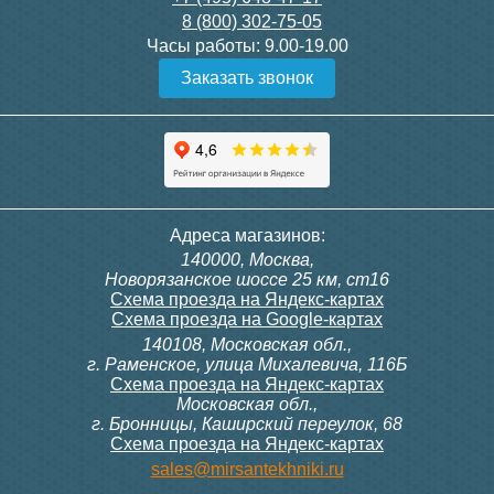
8 (800) 302-75-05
Подробнее
Подробнее
Часы работы:
9.00-19.00
Заказать звонок
Конвектор ITT.080.200.1300
Конвектор ITT.080.200.1000
с решеткой GRILL.SGW-20-
с решеткой GRILL.SGW-20-
1300 венге
1000 венге
35 326
28 391
Контроллер Siemens RDG
Контроллер Siemens RDF
Адреса магазинов:
100T, 230В (накладной,
300, 230В (врезной - квадр.
140000, Москва,
расписание, упр.с пульта)
коробка)
Подробнее
Подробнее
Новорязанское шоссе 25 км, ст16
Схема проезда на Яндекс-картах
Схема проезда на Google-картах
140108, Московская обл.,
28 000
9 700
г. Раменское, улица Михалевича, 116Б
Схема проезда на Яндекс-картах
Московская обл.,
Подробнее
Подробнее
г. Бронницы, Каширский переулок, 68
Схема проезда на Яндекс-картах
Конвектор ITT.080.200.1000
Конвектор ITT.080.200.900 с
sales@mirsantekhniki.ru
с решеткой GRILL.SGW-20-
решеткой GRILL.SGA-20-
1000 орех
900 natural