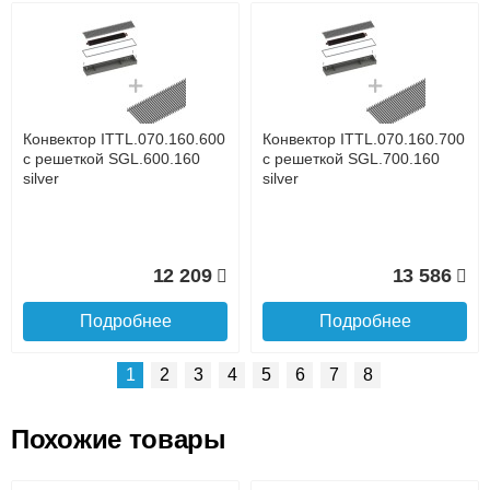
Возможные способы оплаты:
Доставка сантехники по Москве и Московской области
Наличный расчёт
Банковской картой на сайте в режиме реального
времени
Банковской картой при получении товара как при
доставке, так и самовывозом
Интернет-деньгами (Yandex-деньги, Web-money,
Конвектор ITTL.070.160.600
Конвектор ITTL.070.160.700
Qiwi-кошельки и другие).
с решеткой SGL.600.160
с решеткой SGL.700.160
Безналичный расчёт (возможно и с НДС)
silver
silver
подробнее...
Подробнее об оплате
12 209
13 586
Подробнее
Подробнее
1
2
3
4
5
6
7
8
Похожие товары
Подъем на этаж.