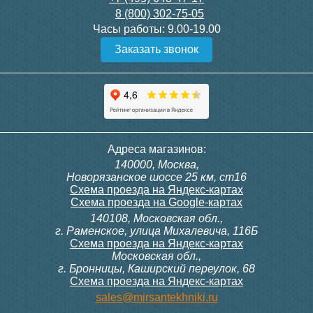
8 (800) 302-75-05
Подробнее
Подробнее
Часы работы:
9.00-19.00
Заказать звонок
Конвектор ITT.080.200.1300
Конвектор ITT.080.200.1000
с решеткой GRILL.SGW-20-
с решеткой GRILL.SGW-20-
1300 венге
1000 венге
35 326
28 391
Контроллер Siemens RDG
Контроллер Siemens RDF
Адреса магазинов:
100T, 230В (накладной,
300, 230В (врезной - квадр.
140000, Москва,
расписание, упр.с пульта)
коробка)
Подробнее
Подробнее
Новорязанское шоссе 25 км, ст16
Схема проезда на Яндекс-картах
Схема проезда на Google-картах
140108, Московская обл.,
28 000
9 700
г. Раменское, улица Михалевича, 116Б
Схема проезда на Яндекс-картах
Московская обл.,
Подробнее
Подробнее
г. Бронницы, Каширский переулок, 68
Схема проезда на Яндекс-картах
Конвектор ITT.080.200.1000
Конвектор ITT.080.200.900 с
sales@mirsantekhniki.ru
с решеткой GRILL.SGW-20-
решеткой GRILL.SGA-20-
1000 орех
900 natural