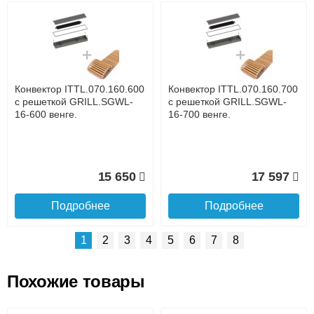
Возможные способы оплаты:
Доставка сантехники по Москве и Московской области
Наличный расчёт
Банковской картой на сайте в режиме реального
времени
Банковской картой при получении товара как при
доставке, так и самовывозом
Интернет-деньгами (Yandex-деньги, Web-money,
Конвектор ITTL.070.160.600
Конвектор ITTL.070.160.700
Qiwi-кошельки и другие).
с решеткой GRILL.SGWL-
с решеткой GRILL.SGWL-
Безналичный расчёт (возможно и с НДС)
16-600 венге.
16-700 венге.
подробнее...
Подробнее об оплате
15 650
17 597
Подробнее
Подробнее
1
2
3
4
5
6
7
8
Похожие товары
Подъем на этаж.