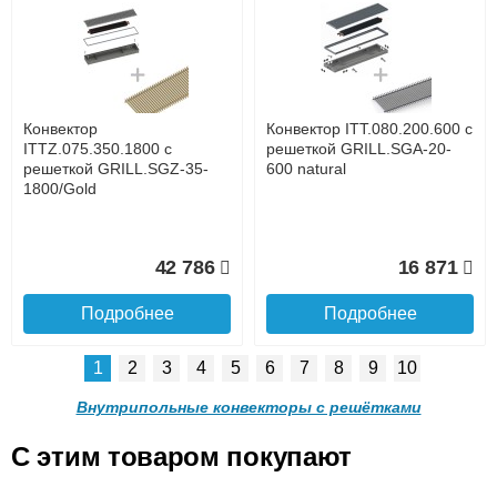
Конвектор ITTL.070.160.800
Конвектор ITTL.070.160.900
с решеткой GRILL.SGWL-
с решеткой GRILL.SGWL-
16-800 венге.
16-900 венге.
до подъезда
услуга платная
возможность
Конвектор
Конвектор ITT.080.200.600 с
20 904
21 495
ITTZ.075.350.1800 с
решеткой GRILL.SGA-20-
решеткой GRILL.SGZ-35-
600 natural
1800/Gold
Подробнее
Подробнее
Доставка в регионы России.
42 786
16 871
Подробнее
Подробнее
1
2
3
4
5
6
7
8
9
10
Конвектор
Конвектор
ITTL.070.160.1000 с
ITTL.070.160.1100 с
Внутрипольные конвекторы с решётками
решеткой GRILL.SGWL-16-
решеткой GRILL.SGWL-16-
1000 венге.
1100 венге.
C этим товаром покупают
Конвектор ITT.080.200.600 с
Конвектор ITT.080.200.600 с