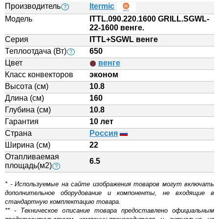
Производитель
Itermic
?
Модель
ITTL.090.220.1600 GRILL.SGWL-
22-1600 венге.
Серия
ITTL+SGWL венге
Теплоотдача (Вт)
650
?
Цвет
венге
Класс конвекторов
эконом
Высота (см)
10.8
Длина (см)
160
Глубина (см)
10.8
Гарантия
10 лет
Страна
Россия
Ширина (см)
22
Отапливаемая
6.5
площадь(м2)
?
* - Используемые на сайте изображения товаров могут включать
дополнительное оборудование и компоненты, не входящие в
стандартную комплектацию товара.
** - Техническое описание товара предоставлено официальным