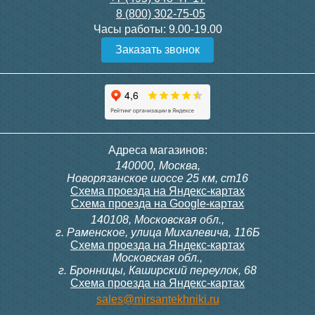
8 (800) 302-75-05
Подробнее
Подробнее
Часы работы:
9.00-19.00
Заказать звонок
Конвектор ITT.080.200.1300
Конвектор ITT.080.200.1000
с решеткой GRILL.SGW-20-
с решеткой GRILL.SGW-20-
1300 венге
1000 венге
35 326
28 391
Контроллер Siemens RDF
Комплект подключения
Адреса магазинов:
300, 230В (врезной - квадр.
конвектора прямой itermic
140000, Москва,
коробка)
ITFS
Подробнее
Подробнее
Новорязанское шоссе 25 км, ст16
Схема проезда на Яндекс-картах
Схема проезда на Google-картах
140108, Московская обл.,
9 700
5 150
г. Раменское, улица Михалевича, 116Б
Схема проезда на Яндекс-картах
Московская обл.,
Подробнее
Подробнее
г. Бронницы, Каширский переулок, 68
Схема проезда на Яндекс-картах
Конвектор ITT.080.200.1000
Конвектор ITT.080.200.900 с
sales@mirsantekhniki.ru
с решеткой GRILL.SGW-20-
решеткой GRILL.SGA-20-
1000 орех
900 natural