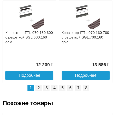
Возможные способы оплаты:
Доставка сантехники по Москве и Московской области
Наличный расчёт
Банковской картой на сайте в режиме реального
времени
Банковской картой при получении товара как при
доставке, так и самовывозом
Интернет-деньгами (Yandex-деньги, Web-money,
Конвектор ITTL.070.160.600
Конвектор ITTL.070.160.700
Qiwi-кошельки и другие).
с решеткой SGL.600.160
с решеткой SGL.700.160
Безналичный расчёт (возможно и с НДС)
gold
gold
подробнее...
Подробнее об оплате
12 209
13 586
Подробнее
Подробнее
1
2
3
4
5
6
7
8
Похожие товары
Подъем на этаж.