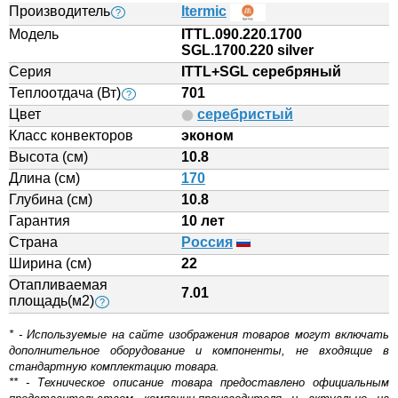
Производитель
Itermic
?
Модель
ITTL.090.220.1700
SGL.1700.220 silver
Серия
ITTL+SGL серебряный
Теплоотдача (Вт)
701
?
Цвет
серебристый
Класс конвекторов
эконом
Высота (см)
10.8
Длина (см)
170
Глубина (см)
10.8
Гарантия
10 лет
Страна
Россия
Ширина (см)
22
Отапливаемая
7.01
площадь(м2)
?
* - Используемые на сайте изображения товаров могут включать
дополнительное оборудование и компоненты, не входящие в
стандартную комплектацию товара.
** - Техническое описание товара предоставлено официальным