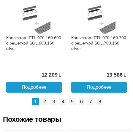
Возможные способы оплаты:
Доставка сантехники по Москве и Московской области
Наличный расчёт
Банковской картой на сайте в режиме реального
времени
Банковской картой при получении товара как при
доставке, так и самовывозом
Интернет-деньгами (Yandex-деньги, Web-money,
Конвектор ITTL.070.160.600
Конвектор ITTL.070.160.700
Qiwi-кошельки и другие).
с решеткой SGL.600.160
с решеткой SGL.700.160
Безналичный расчёт (возможно и с НДС)
silver
silver
подробнее...
Подробнее об оплате
12 209
13 586
Подробнее
Подробнее
1
2
3
4
5
6
7
8
Похожие товары
Подъем на этаж.