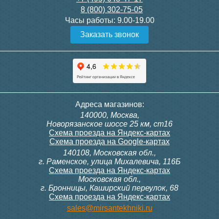
8 (800) 302-75-05
Подробнее
Подробнее
Часы работы:
9.00-19.00
Заказать звонок
Конвектор ITT.080.200.1300
Конвектор ITT.080.200.1000
с решеткой GRILL.SGW-20-
с решеткой GRILL.SGW-20-
1300 венге
1000 венге
35 326
28 391
Контроллер Siemens RDG
Контроллер Siemens RDF
Адреса магазинов:
100T, 230В (накладной,
300, 230В (врезной - квадр.
140000, Москва,
расписание, упр.с пульта)
коробка)
Подробнее
Подробнее
Новорязанское шоссе 25 км, ст16
Схема проезда на Яндекс-картах
Схема проезда на Google-картах
140108, Московская обл.,
28 000
9 700
г. Раменское, улица Михалевича, 116Б
Схема проезда на Яндекс-картах
Московская обл.,
Подробнее
Подробнее
г. Бронницы, Каширский переулок, 68
Схема проезда на Яндекс-картах
Конвектор ITT.080.200.1000
Конвектор ITT.080.200.900 с
sales@mirsantekhniki.ru
с решеткой GRILL.SGW-20-
решеткой GRILL.SGA-20-
1000 орех
900 natural