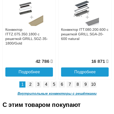
Конвектор ITTL.070.160.800
Конвектор ITTL.070.160.900
с решеткой GRILL.SGWL-
с решеткой GRILL.SGWL-
16-800 орех.
16-900 орех.
до подъезда
услуга платная
возможность
Конвектор
Конвектор ITT.080.200.600 с
20 904
21 495
ITTZ.075.350.1800 с
решеткой GRILL.SGA-20-
решеткой GRILL.SGZ-35-
600 natural
1800/Gold
Подробнее
Подробнее
Доставка в регионы России.
42 786
16 871
Подробнее
Подробнее
1
2
3
4
5
6
7
8
9
10
Конвектор
Конвектор
ITTL.070.160.1000 с
ITTL.070.160.1100 с
Внутрипольные конвекторы с решётками
решеткой GRILL.SGWL-16-
решеткой GRILL.SGWL-16-
1000 орех.
1100 орех.
C этим товаром покупают
Конвектор ITT.080.200.600 с
Конвектор ITT.080.200.600 с