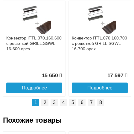
Возможные способы оплаты:
Доставка сантехники по Москве и Московской области
Наличный расчёт
Банковской картой на сайте в режиме реального
времени
Банковской картой при получении товара как при
доставке, так и самовывозом
Интернет-деньгами (Yandex-деньги, Web-money,
Конвектор ITTL.070.160.600
Конвектор ITTL.070.160.700
Qiwi-кошельки и другие).
с решеткой GRILL.SGWL-
с решеткой GRILL.SGWL-
Безналичный расчёт (возможно и с НДС)
16-600 орех.
16-700 орех.
подробнее...
Подробнее об оплате
15 650
17 597
Подробнее
Подробнее
1
2
3
4
5
6
7
8
Похожие товары
Подъем на этаж.