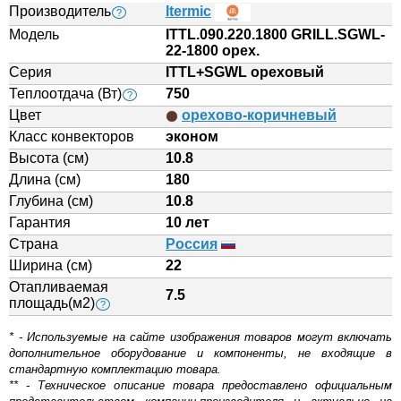
Производитель
Itermic
?
Модель
ITTL.090.220.1800 GRILL.SGWL-
22-1800 орех.
Серия
ITTL+SGWL ореховый
Теплоотдача (Вт)
750
?
Цвет
орехово-коричневый
Класс конвекторов
эконом
Высота (см)
10.8
Длина (см)
180
Глубина (см)
10.8
Гарантия
10 лет
Страна
Россия
Ширина (см)
22
Отапливаемая
7.5
площадь(м2)
?
* - Используемые на сайте изображения товаров могут включать
дополнительное оборудование и компоненты, не входящие в
стандартную комплектацию товара.
** - Техническое описание товара предоставлено официальным