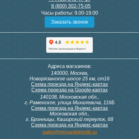
8 (800) 302-75-05
Подробнее
Подробнее
Часы работы:
9.00-19.00
Заказать звонок
Конвектор ITT.080.200.1300
Конвектор ITT.080.200.1000
с решеткой GRILL.SGW-20-
с решеткой GRILL.SGW-20-
1300 венге
1000 венге
35 326
28 391
Контроллер Siemens RDF
Комплект подключения
Адреса магазинов:
300, 230В (врезной - квадр.
конвектора прямой itermic
140000, Москва,
коробка)
ITFS
Подробнее
Подробнее
Новорязанское шоссе 25 км, ст16
Схема проезда на Яндекс-картах
Схема проезда на Google-картах
140108, Московская обл.,
9 700
5 150
г. Раменское, улица Михалевича, 116Б
Схема проезда на Яндекс-картах
Московская обл.,
Подробнее
Подробнее
г. Бронницы, Каширский переулок, 68
Схема проезда на Яндекс-картах
Конвектор ITT.080.200.1000
Конвектор ITT.080.200.900 с
sales@mirsantekhniki.ru
с решеткой GRILL.SGW-20-
решеткой GRILL.SGA-20-
1000 орех
900 natural