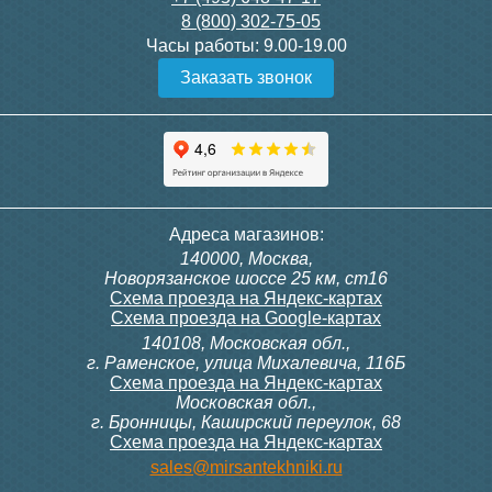
8 (800) 302-75-05
Подробнее
Подробнее
Часы работы:
9.00-19.00
Заказать звонок
Конвектор ITT.080.200.1300
Конвектор ITT.080.200.1000
с решеткой GRILL.SGW-20-
с решеткой GRILL.SGW-20-
1300 венге
1000 венге
35 326
28 391
Контроллер Siemens RDG
Контроллер Siemens RDF
Адреса магазинов:
100T, 230В (накладной,
300, 230В (врезной - квадр.
140000, Москва,
расписание, упр.с пульта)
коробка)
Подробнее
Подробнее
Новорязанское шоссе 25 км, ст16
Схема проезда на Яндекс-картах
Схема проезда на Google-картах
140108, Московская обл.,
28 000
9 700
г. Раменское, улица Михалевича, 116Б
Схема проезда на Яндекс-картах
Московская обл.,
Подробнее
Подробнее
г. Бронницы, Каширский переулок, 68
Схема проезда на Яндекс-картах
Конвектор ITT.080.200.1000
Конвектор ITT.080.200.900 с
sales@mirsantekhniki.ru
с решеткой GRILL.SGW-20-
решеткой GRILL.SGA-20-
1000 орех
900 natural