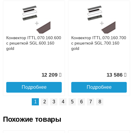
Возможные способы оплаты:
Доставка сантехники по Москве и Московской области
Наличный расчёт
Банковской картой на сайте в режиме реального
времени
Банковской картой при получении товара как при
доставке, так и самовывозом
Интернет-деньгами (Yandex-деньги, Web-money,
Конвектор ITTL.070.160.600
Конвектор ITTL.070.160.700
Qiwi-кошельки и другие).
с решеткой SGL.600.160
с решеткой SGL.700.160
Безналичный расчёт (возможно и с НДС)
gold
gold
подробнее...
Подробнее об оплате
12 209
13 586
Подробнее
Подробнее
1
2
3
4
5
6
7
8
Похожие товары
Подъем на этаж.