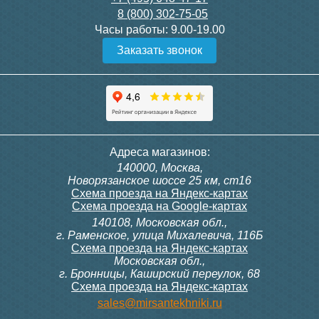
8 (800) 302-75-05
Подробнее
Подробнее
Часы работы:
9.00-19.00
Заказать звонок
Конвектор ITT.080.200.1300
Конвектор ITT.080.200.1000
с решеткой GRILL.SGW-20-
с решеткой GRILL.SGW-20-
1300 венге
1000 венге
35 326
28 391
Темоголовка Siemens
Контроллер Siemens RAB
Адреса магазинов:
RTN51
11, 230В (механ.)
140000, Москва,
Подробнее
Подробнее
Новорязанское шоссе 25 км, ст16
Схема проезда на Яндекс-картах
Схема проезда на Google-картах
140108, Московская обл.,
3 950
6 000
г. Раменское, улица Михалевича, 116Б
Схема проезда на Яндекс-картах
Московская обл.,
Подробнее
Подробнее
г. Бронницы, Каширский переулок, 68
Схема проезда на Яндекс-картах
Конвектор ITT.080.200.1000
Конвектор ITT.080.200.900 с
sales@mirsantekhniki.ru
с решеткой GRILL.SGW-20-
решеткой GRILL.SGA-20-
1000 орех
900 natural