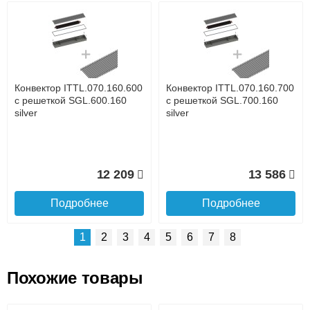
Возможные способы оплаты:
Доставка сантехники по Москве и Московской области
Наличный расчёт
Банковской картой на сайте в режиме реального
времени
Банковской картой при получении товара как при
доставке, так и самовывозом
Интернет-деньгами (Yandex-деньги, Web-money,
Конвектор ITTL.070.160.600
Конвектор ITTL.070.160.700
Qiwi-кошельки и другие).
с решеткой SGL.600.160
с решеткой SGL.700.160
Безналичный расчёт (возможно и с НДС)
silver
silver
подробнее...
Подробнее об оплате
12 209
13 586
Подробнее
Подробнее
1
2
3
4
5
6
7
8
Похожие товары
Подъем на этаж.