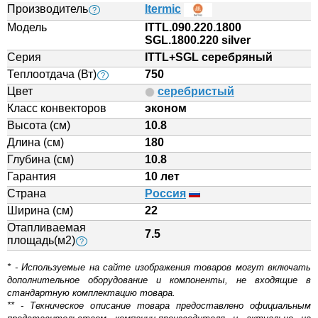
Производитель
Itermic
?
Модель
ITTL.090.220.1800
SGL.1800.220 silver
Серия
ITTL+SGL серебряный
Теплоотдача (Вт)
750
?
Цвет
серебристый
Класс конвекторов
эконом
Высота (см)
10.8
Длина (см)
180
Глубина (см)
10.8
Гарантия
10 лет
Страна
Россия
Ширина (см)
22
Отапливаемая
7.5
площадь(м2)
?
* - Используемые на сайте изображения товаров могут включать
дополнительное оборудование и компоненты, не входящие в
стандартную комплектацию товара.
** - Техническое описание товара предоставлено официальным