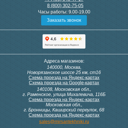
8 (800) 302-75-05
Подробнее
Подробнее
Часы работы:
9.00-19.00
Заказать звонок
Конвектор ITT.080.200.1300
Конвектор ITT.080.200.1000
с решеткой GRILL.SGW-20-
с решеткой GRILL.SGW-20-
1300 венге
1000 венге
35 326
28 391
Контроллер Siemens RDG
Контроллер Siemens RDF
Адреса магазинов:
100T, 230В (накладной,
300, 230В (врезной - квадр.
140000, Москва,
расписание, упр.с пульта)
коробка)
Подробнее
Подробнее
Новорязанское шоссе 25 км, ст16
Схема проезда на Яндекс-картах
Схема проезда на Google-картах
140108, Московская обл.,
28 000
9 700
г. Раменское, улица Михалевича, 116Б
Схема проезда на Яндекс-картах
Московская обл.,
Подробнее
Подробнее
г. Бронницы, Каширский переулок, 68
Схема проезда на Яндекс-картах
Конвектор ITT.080.200.1000
Конвектор ITT.080.200.900 с
sales@mirsantekhniki.ru
с решеткой GRILL.SGW-20-
решеткой GRILL.SGA-20-
1000 орех
900 natural