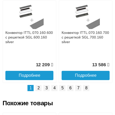
Возможные способы оплаты:
Доставка сантехники по Москве и Московской области
Наличный расчёт
Банковской картой на сайте в режиме реального
времени
Банковской картой при получении товара как при
доставке, так и самовывозом
Интернет-деньгами (Yandex-деньги, Web-money,
Конвектор ITTL.070.160.600
Конвектор ITTL.070.160.700
Qiwi-кошельки и другие).
с решеткой SGL.600.160
с решеткой SGL.700.160
Безналичный расчёт (возможно и с НДС)
silver
silver
подробнее...
Подробнее об оплате
12 209
13 586
Подробнее
Подробнее
1
2
3
4
5
6
7
8
Похожие товары
Подъем на этаж.