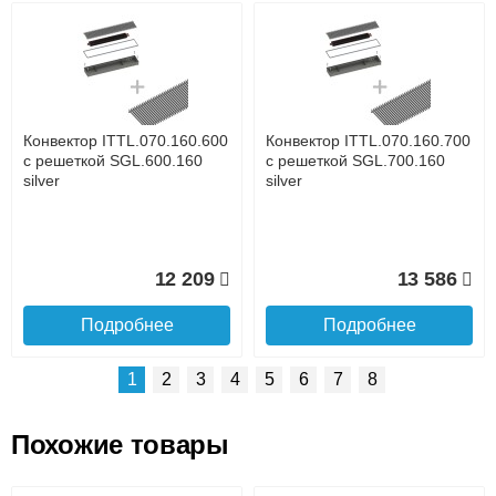
Возможные способы оплаты:
Доставка сантехники по Москве и Московской области
Наличный расчёт
Банковской картой на сайте в режиме реального
времени
Банковской картой при получении товара как при
доставке, так и самовывозом
Интернет-деньгами (Yandex-деньги, Web-money,
Конвектор ITTL.070.160.600
Конвектор ITTL.070.160.700
Qiwi-кошельки и другие).
с решеткой SGL.600.160
с решеткой SGL.700.160
Безналичный расчёт (возможно и с НДС)
silver
silver
подробнее...
Подробнее об оплате
12 209
13 586
Подробнее
Подробнее
1
2
3
4
5
6
7
8
Похожие товары
Подъем на этаж.