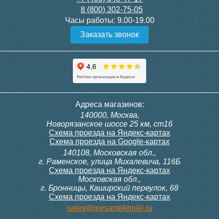
8 (800) 302-75-05
Подробнее
Подробнее
Часы работы:
9.00-19.00
Заказать звонок
Конвектор ITT.080.200.1300
Конвектор ITT.080.200.1000
с решеткой GRILL.SGW-20-
с решеткой GRILL.SGW-20-
1300 венге
1000 венге
35 326
28 391
Контроллер Siemens RDF
Комплект подключения
Адреса магазинов:
300, 230В (врезной - квадр.
конвектора прямой itermic
140000, Москва,
коробка)
ITFS
Подробнее
Подробнее
Новорязанское шоссе 25 км, ст16
Схема проезда на Яндекс-картах
Схема проезда на Google-картах
140108, Московская обл.,
9 700
5 150
г. Раменское, улица Михалевича, 116Б
Схема проезда на Яндекс-картах
Московская обл.,
Подробнее
Подробнее
г. Бронницы, Каширский переулок, 68
Схема проезда на Яндекс-картах
Конвектор ITT.080.200.1000
Конвектор ITT.080.200.900 с
sales@mirsantekhniki.ru
с решеткой GRILL.SGW-20-
решеткой GRILL.SGA-20-
1000 орех
900 natural