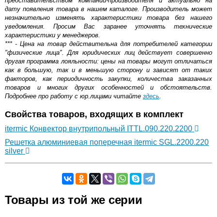
представительством компании-производителя и актуально на
дату появления товара в нашем каталоге. Производитель может
незначительно изменять характеристики товара без нашего
уведомления. Просим Вас заранее уточнять технические
характеристики у менеджеров.
*** - Цена на товар действительна для потребителей категории
"физические лица". Для юридических лиц действует совершенно
другая программа лояльности: цены на товары могут отличаться
как в большую, так и в меньшую сторону и зависят от таких
факторов, как периодичность закупки, количества заказанных
товаров и многих других особенностей и обстоятельств.
Подробнее про работу с юр.лицами читайте
здесь
.
Свойства товаров, входящих в комплект
itermic Конвектор внутрипольный ITTL.090.220.2200
Решетка алюминиевая поперечная itermic SGL.2200.220
silver
Самовывоз.
Товары из той же серии
Оставьте отзыв