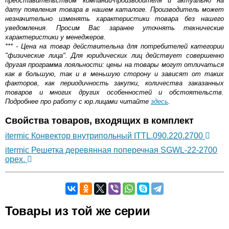
представительством компании-производителя и актуально на
дату появления товара в нашем каталоге. Производитель может
незначительно изменять характеристики товара без нашего
уведомления. Просим Вас заранее уточнять технические
характеристики у менеджеров.
*** - Цена на товар действительна для потребителей категории
"физические лица". Для юридических лиц действует совершенно
другая программа лояльности: цены на товары могут отличаться
как в большую, так и в меньшую сторону и зависят от таких
факторов, как периодичность закупки, количества заказанных
товаров и многих других особенностей и обстоятельств.
Подробнее про работу с юр.лицами читайте
здесь
.
Свойства товаров, входящих в комплект
itermic Конвектор внутрипольный ITTL.090.220.2700
itermic Решетка деревянная поперечная SGWL-22-2700
орех.
Самовывоз.
Товары из той же серии
Оставьте отзыв