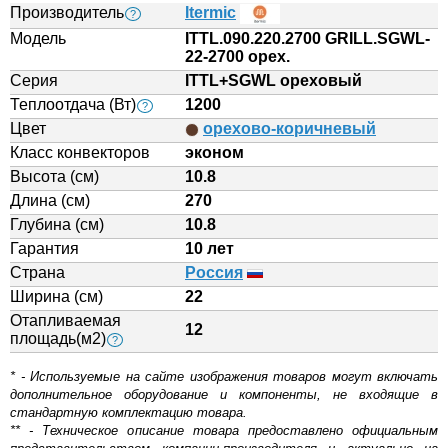
Производитель
Itermic
?
Модель
ITTL.090.220.2700 GRILL.SGWL-
22-2700 орех.
Серия
ITTL+SGWL ореховый
Теплоотдача (Вт)
1200
?
Цвет
орехово-коричневый
Класс конвекторов
эконом
Высота (см)
10.8
Длина (см)
270
Глубина (см)
10.8
Гарантия
10 лет
Страна
Россия
Ширина (см)
22
Отапливаемая
12
площадь(м2)
?
* - Используемые на сайте изображения товаров могут включать
дополнительное оборудование и компоненты, не входящие в
стандартную комплектацию товара.
** - Техническое описание товара предоставлено официальным