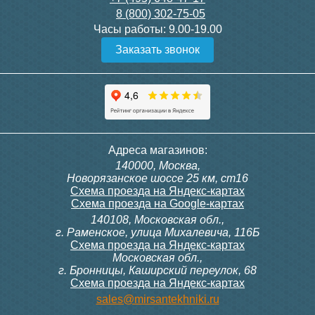
8 (800) 302-75-05
Подробнее
Подробнее
Часы работы:
9.00-19.00
Заказать звонок
Конвектор ITT.080.200.1300
Конвектор ITT.080.200.1000
с решеткой GRILL.SGW-20-
с решеткой GRILL.SGW-20-
1300 венге
1000 венге
35 326
28 391
Контроллер Siemens RDG
Контроллер Siemens RDF
Адреса магазинов:
100T, 230В (накладной,
300, 230В (врезной - квадр.
140000, Москва,
расписание, упр.с пульта)
коробка)
Подробнее
Подробнее
Новорязанское шоссе 25 км, ст16
Схема проезда на Яндекс-картах
Схема проезда на Google-картах
140108, Московская обл.,
28 000
9 700
г. Раменское, улица Михалевича, 116Б
Схема проезда на Яндекс-картах
Московская обл.,
Подробнее
Подробнее
г. Бронницы, Каширский переулок, 68
Схема проезда на Яндекс-картах
Конвектор ITT.080.200.1000
Конвектор ITT.080.200.900 с
sales@mirsantekhniki.ru
с решеткой GRILL.SGW-20-
решеткой GRILL.SGA-20-
1000 орех
900 natural