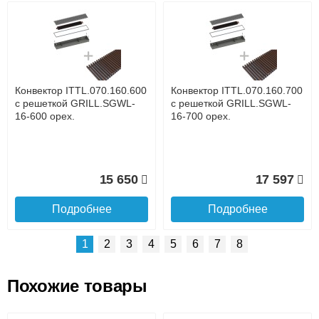
Возможные способы оплаты:
Доставка сантехники по Москве и Московской области
Наличный расчёт
Банковской картой на сайте в режиме реального
времени
Банковской картой при получении товара как при
доставке, так и самовывозом
Интернет-деньгами (Yandex-деньги, Web-money,
Конвектор ITTL.070.160.600
Конвектор ITTL.070.160.700
Qiwi-кошельки и другие).
с решеткой GRILL.SGWL-
с решеткой GRILL.SGWL-
Безналичный расчёт (возможно и с НДС)
16-600 орех.
16-700 орех.
подробнее...
Подробнее об оплате
15 650
17 597
Подробнее
Подробнее
1
2
3
4
5
6
7
8
Похожие товары
Подъем на этаж.