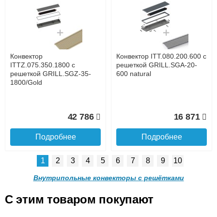
Конвектор ITTL.070.160.800
Конвектор ITTL.070.160.900
с решеткой GRILL.SGWL-
с решеткой GRILL.SGWL-
16-800 орех.
16-900 орех.
до подъезда
услуга платная
возможность
Конвектор
Конвектор ITT.080.200.600 с
20 904
21 495
ITTZ.075.350.1800 с
решеткой GRILL.SGA-20-
решеткой GRILL.SGZ-35-
600 natural
1800/Gold
Подробнее
Подробнее
Доставка в регионы России.
42 786
16 871
Подробнее
Подробнее
1
2
3
4
5
6
7
8
9
10
Конвектор
Конвектор
ITTL.070.160.1000 с
ITTL.070.160.1100 с
Внутрипольные конвекторы с решётками
решеткой GRILL.SGWL-16-
решеткой GRILL.SGWL-16-
1000 орех.
1100 орех.
C этим товаром покупают
Конвектор ITT.080.200.600 с
Конвектор ITT.080.200.600 с