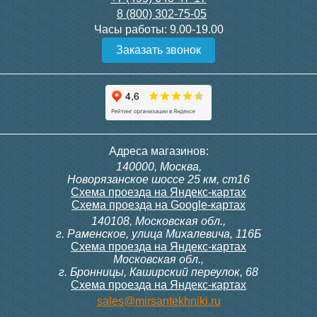
8 (800) 302-75-05
Подробнее
Подробнее
Часы работы:
9.00-19.00
Заказать звонок
Конвектор ITT.080.200.1300
Конвектор ITT.080.200.1000
с решеткой GRILL.SGW-20-
с решеткой GRILL.SGW-20-
1300 венге
1000 венге
35 326
28 391
Контроллер Siemens RDG
Контроллер Siemens RDF
Адреса магазинов:
100T, 230В (накладной,
300, 230В (врезной - квадр.
140000, Москва,
расписание, упр.с пульта)
коробка)
Подробнее
Подробнее
Новорязанское шоссе 25 км, ст16
Схема проезда на Яндекс-картах
Схема проезда на Google-картах
140108, Московская обл.,
28 000
9 700
г. Раменское, улица Михалевича, 116Б
Схема проезда на Яндекс-картах
Московская обл.,
Подробнее
Подробнее
г. Бронницы, Каширский переулок, 68
Схема проезда на Яндекс-картах
Конвектор ITT.080.200.1000
Конвектор ITT.080.200.900 с
sales@mirsantekhniki.ru
с решеткой GRILL.SGW-20-
решеткой GRILL.SGA-20-
1000 орех
900 natural