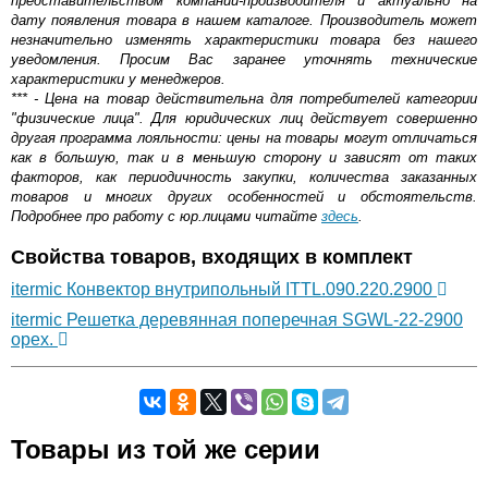
представительством компании-производителя и актуально на
дату появления товара в нашем каталоге. Производитель может
незначительно изменять характеристики товара без нашего
уведомления. Просим Вас заранее уточнять технические
характеристики у менеджеров.
*** - Цена на товар действительна для потребителей категории
"физические лица". Для юридических лиц действует совершенно
другая программа лояльности: цены на товары могут отличаться
как в большую, так и в меньшую сторону и зависят от таких
факторов, как периодичность закупки, количества заказанных
товаров и многих других особенностей и обстоятельств.
Подробнее про работу с юр.лицами читайте
здесь
.
Свойства товаров, входящих в комплект
itermic Конвектор внутрипольный ITTL.090.220.2900
itermic Решетка деревянная поперечная SGWL-22-2900
орех.
Самовывоз.
Товары из той же серии
Оставьте отзыв