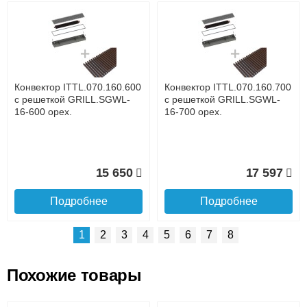
Возможные способы оплаты:
Доставка сантехники по Москве и Московской области
Наличный расчёт
Банковской картой на сайте в режиме реального
времени
Банковской картой при получении товара как при
доставке, так и самовывозом
Интернет-деньгами (Yandex-деньги, Web-money,
Конвектор ITTL.070.160.600
Конвектор ITTL.070.160.700
Qiwi-кошельки и другие).
с решеткой GRILL.SGWL-
с решеткой GRILL.SGWL-
Безналичный расчёт (возможно и с НДС)
16-600 орех.
16-700 орех.
подробнее...
Подробнее об оплате
15 650
17 597
Подробнее
Подробнее
1
2
3
4
5
6
7
8
Похожие товары
Подъем на этаж.