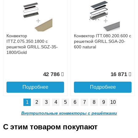
Конвектор ITTL.070.160.800
Конвектор ITTL.070.160.900
с решеткой GRILL.SGWL-
с решеткой GRILL.SGWL-
16-800 орех.
16-900 орех.
до подъезда
услуга платная
возможность
Конвектор
Конвектор ITT.080.200.600 с
20 904
21 495
ITTZ.075.350.1800 с
решеткой GRILL.SGA-20-
решеткой GRILL.SGZ-35-
600 natural
1800/Gold
Подробнее
Подробнее
Доставка в регионы России.
42 786
16 871
Подробнее
Подробнее
1
2
3
4
5
6
7
8
9
10
Конвектор
Конвектор
ITTL.070.160.1000 с
ITTL.070.160.1100 с
Внутрипольные конвекторы с решётками
решеткой GRILL.SGWL-16-
решеткой GRILL.SGWL-16-
1000 орех.
1100 орех.
C этим товаром покупают
Конвектор ITT.080.200.600 с
Конвектор ITT.080.200.600 с