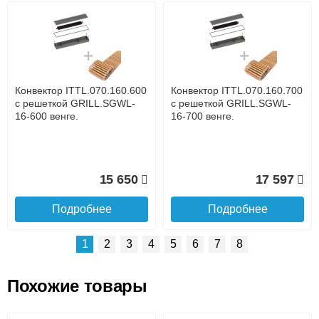
Возможные способы оплаты:
Доставка сантехники по Москве и Московской области
Наличный расчёт
Банковской картой на сайте в режиме реального
времени
Банковской картой при получении товара как при
доставке, так и самовывозом
Интернет-деньгами (Yandex-деньги, Web-money,
Конвектор ITTL.070.160.600
Конвектор ITTL.070.160.700
Qiwi-кошельки и другие).
с решеткой GRILL.SGWL-
с решеткой GRILL.SGWL-
Безналичный расчёт (возможно и с НДС)
16-600 венге.
16-700 венге.
подробнее...
Подробнее об оплате
15 650
17 597
Подробнее
Подробнее
1
2
3
4
5
6
7
8
Похожие товары
Подъем на этаж.