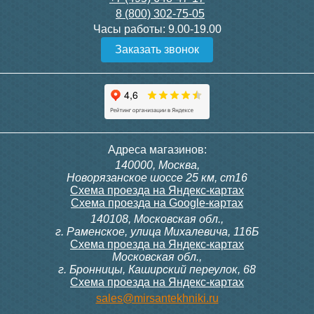
8 (800) 302-75-05
Подробнее
Подробнее
Часы работы:
9.00-19.00
Заказать звонок
Конвектор ITT.080.200.1300
Конвектор ITT.080.200.1000
с решеткой GRILL.SGW-20-
с решеткой GRILL.SGW-20-
1300 венге
1000 венге
35 326
28 391
Контроллер Siemens RDG
Контроллер Siemens RDF
Адреса магазинов:
100T, 230В (накладной,
300, 230В (врезной - квадр.
140000, Москва,
расписание, упр.с пульта)
коробка)
Подробнее
Подробнее
Новорязанское шоссе 25 км, ст16
Схема проезда на Яндекс-картах
Схема проезда на Google-картах
140108, Московская обл.,
28 000
9 700
г. Раменское, улица Михалевича, 116Б
Схема проезда на Яндекс-картах
Московская обл.,
Подробнее
Подробнее
г. Бронницы, Каширский переулок, 68
Схема проезда на Яндекс-картах
Конвектор ITT.080.200.1000
Конвектор ITT.080.200.900 с
sales@mirsantekhniki.ru
с решеткой GRILL.SGW-20-
решеткой GRILL.SGA-20-
1000 орех
900 natural