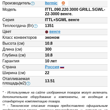
Производитель
Itermic
?
Модель
ITTL.090.220.3000 GRILL.SGWL-
22-3000 венге.
Серия
ITTL+SGWL венге
Теплоотдача (Вт)
1351
?
Цвет
венге
Класс конвекторов
эконом
Высота (см)
10.8
Длина (см)
300
Глубина (см)
10.8
Гарантия
10 лет
Страна
Россия
Ширина (см)
22
Отапливаемая
13.51
площадь(м2)
?
* - Используемые на сайте изображения товаров могут включать
дополнительное оборудование и компоненты, не входящие в
стандартную комплектацию товара.
** - Техническое описание товара предоставлено официальным