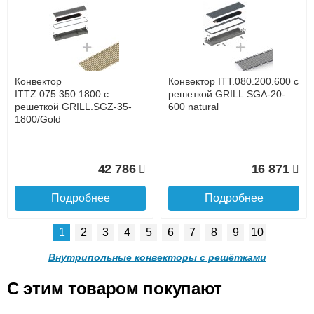
Конвектор ITTL.070.160.800
Конвектор ITTL.070.160.900
с решеткой GRILL.SGWL-
с решеткой GRILL.SGWL-
16-800 венге.
16-900 венге.
до подъезда
услуга платная
возможность
Конвектор
Конвектор ITT.080.200.600 с
20 904
21 495
ITTZ.075.350.1800 с
решеткой GRILL.SGA-20-
решеткой GRILL.SGZ-35-
600 natural
1800/Gold
Подробнее
Подробнее
Доставка в регионы России.
42 786
16 871
Подробнее
Подробнее
1
2
3
4
5
6
7
8
9
10
Конвектор
Конвектор
ITTL.070.160.1000 с
ITTL.070.160.1100 с
Внутрипольные конвекторы с решётками
решеткой GRILL.SGWL-16-
решеткой GRILL.SGWL-16-
1000 венге.
1100 венге.
C этим товаром покупают
Конвектор ITT.080.200.600 с
Конвектор ITT.080.200.600 с