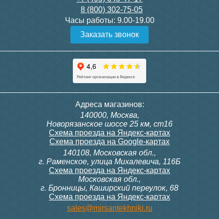
8 (800) 302-75-05
Подробнее
Подробнее
Часы работы:
9.00-19.00
Заказать звонок
Конвектор ITT.080.200.1300
Конвектор ITT.080.200.1000
с решеткой GRILL.SGW-20-
с решеткой GRILL.SGW-20-
1300 венге
1000 венге
35 326
28 391
Контроллер Siemens RDG
Контроллер Siemens RDF
Адреса магазинов:
100T, 230В (накладной,
300, 230В (врезной - квадр.
140000, Москва,
расписание, упр.с пульта)
коробка)
Подробнее
Подробнее
Новорязанское шоссе 25 км, ст16
Схема проезда на Яндекс-картах
Схема проезда на Google-картах
140108, Московская обл.,
28 000
9 700
г. Раменское, улица Михалевича, 116Б
Схема проезда на Яндекс-картах
Московская обл.,
Подробнее
Подробнее
г. Бронницы, Каширский переулок, 68
Схема проезда на Яндекс-картах
Конвектор ITT.080.200.1000
Конвектор ITT.080.200.900 с
sales@mirsantekhniki.ru
с решеткой GRILL.SGW-20-
решеткой GRILL.SGA-20-
1000 орех
900 natural