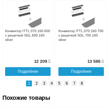
Возможные способы оплаты:
Доставка сантехники по Москве и Московской области
Наличный расчёт
Банковской картой на сайте в режиме реального
времени
Банковской картой при получении товара как при
доставке, так и самовывозом
Интернет-деньгами (Yandex-деньги, Web-money,
Конвектор ITTL.070.160.600
Конвектор ITTL.070.160.700
Qiwi-кошельки и другие).
с решеткой SGL.600.160
с решеткой SGL.700.160
Безналичный расчёт (возможно и с НДС)
silver
silver
подробнее...
Подробнее об оплате
12 209
13 586
Подробнее
Подробнее
1
2
3
4
5
6
7
8
Похожие товары
Подъем на этаж.