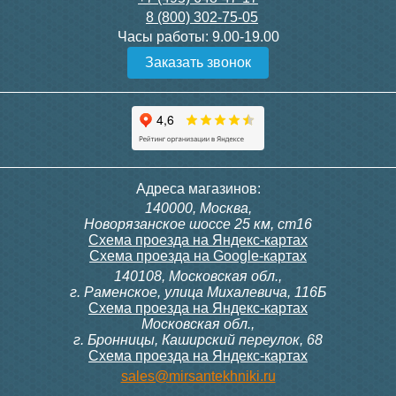
8 (800) 302-75-05
Подробнее
Подробнее
Часы работы:
9.00-19.00
Заказать звонок
Конвектор ITT.080.200.1300
Конвектор ITT.080.200.1000
с решеткой GRILL.SGW-20-
с решеткой GRILL.SGW-20-
1300 венге
1000 венге
35 326
28 391
Контроллер Siemens RDG
Контроллер Siemens RDF
Адреса магазинов:
100T, 230В (накладной,
300, 230В (врезной - квадр.
140000, Москва,
расписание, упр.с пульта)
коробка)
Подробнее
Подробнее
Новорязанское шоссе 25 км, ст16
Схема проезда на Яндекс-картах
Схема проезда на Google-картах
140108, Московская обл.,
28 000
9 700
г. Раменское, улица Михалевича, 116Б
Схема проезда на Яндекс-картах
Московская обл.,
Подробнее
Подробнее
г. Бронницы, Каширский переулок, 68
Схема проезда на Яндекс-картах
Конвектор ITT.080.200.1000
Конвектор ITT.080.200.900 с
sales@mirsantekhniki.ru
с решеткой GRILL.SGW-20-
решеткой GRILL.SGA-20-
1000 орех
900 natural