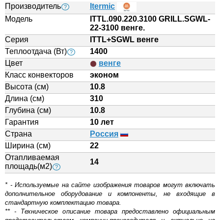
Производитель
Itermic
?
Модель
ITTL.090.220.3100 GRILL.SGWL-
22-3100 венге.
Серия
ITTL+SGWL венге
Теплоотдача (Вт)
1400
?
Цвет
венге
Класс конвекторов
эконом
Высота (см)
10.8
Длина (см)
310
Глубина (см)
10.8
Гарантия
10 лет
Страна
Россия
Ширина (см)
22
Отапливаемая
14
площадь(м2)
?
* - Используемые на сайте изображения товаров могут включать
дополнительное оборудование и компоненты, не входящие в
стандартную комплектацию товара.
** - Техническое описание товара предоставлено официальным