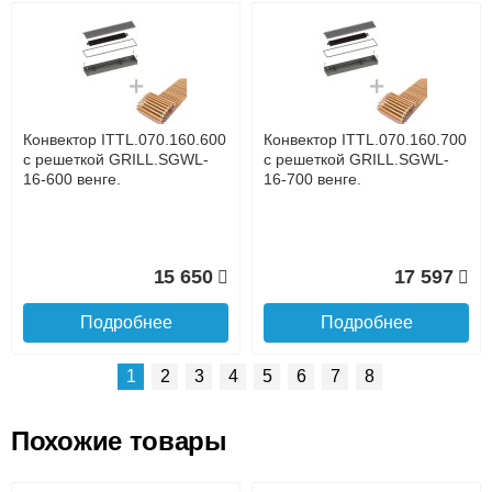
Возможные способы оплаты:
Доставка сантехники по Москве и Московской области
Наличный расчёт
Банковской картой на сайте в режиме реального
времени
Банковской картой при получении товара как при
доставке, так и самовывозом
Интернет-деньгами (Yandex-деньги, Web-money,
Конвектор ITTL.070.160.600
Конвектор ITTL.070.160.700
Qiwi-кошельки и другие).
с решеткой GRILL.SGWL-
с решеткой GRILL.SGWL-
Безналичный расчёт (возможно и с НДС)
16-600 венге.
16-700 венге.
подробнее...
Подробнее об оплате
15 650
17 597
Подробнее
Подробнее
1
2
3
4
5
6
7
8
Похожие товары
Подъем на этаж.