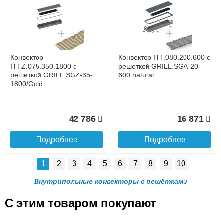
Конвектор ITTL.070.160.800
Конвектор ITTL.070.160.900
с решеткой GRILL.SGWL-
с решеткой GRILL.SGWL-
16-800 венге.
16-900 венге.
до подъезда
услуга платная
возможность
Конвектор
Конвектор ITT.080.200.600 с
20 904
21 495
ITTZ.075.350.1800 с
решеткой GRILL.SGA-20-
решеткой GRILL.SGZ-35-
600 natural
1800/Gold
Подробнее
Подробнее
Доставка в регионы России.
42 786
16 871
Подробнее
Подробнее
1
2
3
4
5
6
7
8
9
10
Конвектор
Конвектор
ITTL.070.160.1000 с
ITTL.070.160.1100 с
Внутрипольные конвекторы с решётками
решеткой GRILL.SGWL-16-
решеткой GRILL.SGWL-16-
1000 венге.
1100 венге.
C этим товаром покупают
Конвектор ITT.080.200.600 с
Конвектор ITT.080.200.600 с